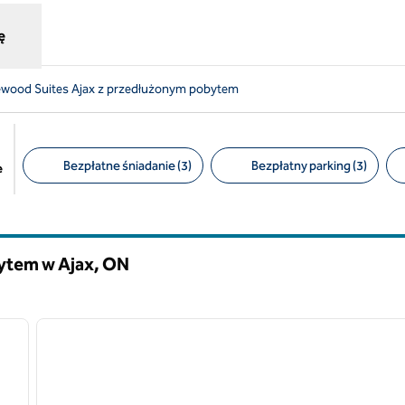
ę
wood Suites Ajax z przedłużonym pobytem
Bezpłatne śniadanie (3)
Bezpłatny parking (3)
e
Sugerowane filtry
ytem w Ajax,
ON
/
12
1
następny obraz
poprzedni obraz
1 z 12