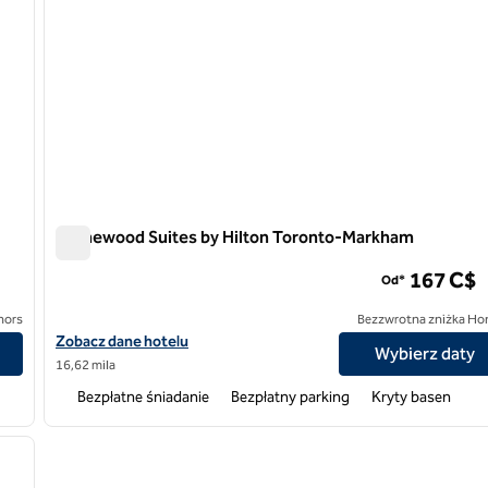
Homewood Suites by Hilton Toronto-Markham
Homewood Suites by Hilton Toronto-Markham
167 C$
Od*
nors
Bezzwrotna zniżka Ho
rio, Kanada
Zobacz szczegóły hotelu Homewood Suites by Hilton Toronto-
Zobacz dane hotelu
Wybierz daty
16,62 mila
Bezpłatne śniadanie
Bezpłatny parking
Kryty basen
/
12
następny obraz