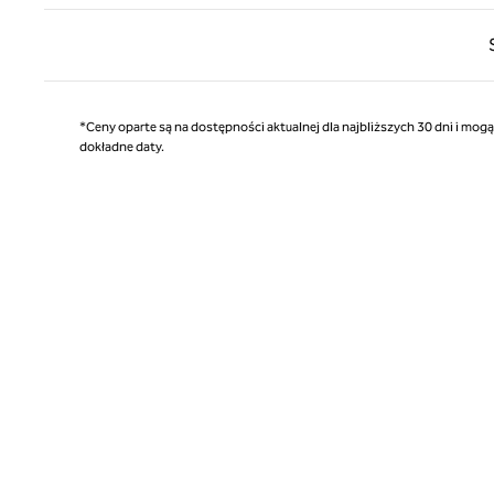
Poprz
*Ceny oparte są na dostępności aktualnej dla najbliższych 30 dni i mog
dokładne daty.