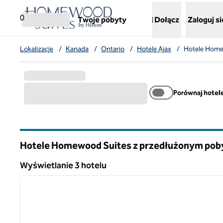
Przejdź do treści
,
otwiera nową kartę
0
Twoje pobyty
Dołącz
Zaloguj si
Lokalizacje
/
Kanada
/
Ontario
/
Hotele Ajax
/
Hotele Home
Porównaj hotel
Hotele Homewood Suites z przedłużonym pob
Ontario
Wyświetlanie 3 hotelu
1
Wyświetlanie 3 hotelu
poprzedni obraz
1 z 12