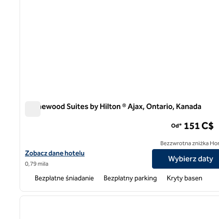
Homewood Suites by Hilton ® Ajax, Ontario, Kanada
Homewood Suites by Hilton ® Ajax, Ontario, Kanada
151 C$
Od*
Bezzwrotna zniżka Ho
Zobacz szczegóły hotelu Homewood Suites by Hilton® Ajax, Onta
Zobacz dane hotelu
Wybierz daty
0,79 mila
Bezpłatne śniadanie
Bezpłatny parking
Kryty basen
1
poprzedni obraz
1 z 12