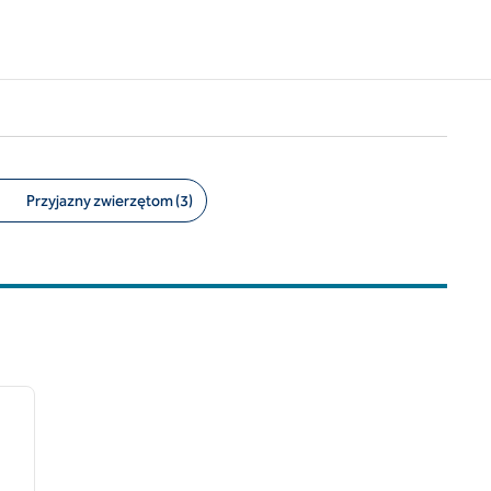
Przyjazny zwierzętom (3)
/
12
następny obraz