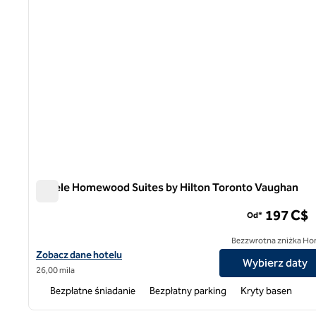
Hotele Homewood Suites by Hilton Toronto Vaughan
Hotele Homewood Suites by Hilton Toronto Vaughan
197 C$
Od*
Bezzwrotna zniżka Ho
Zobacz szczegóły hotelu Homewood Suites by Hilton Toronto V
Zobacz dane hotelu
Wybierz daty
26,00 mila
Bezpłatne śniadanie
Bezpłatny parking
Kryty basen