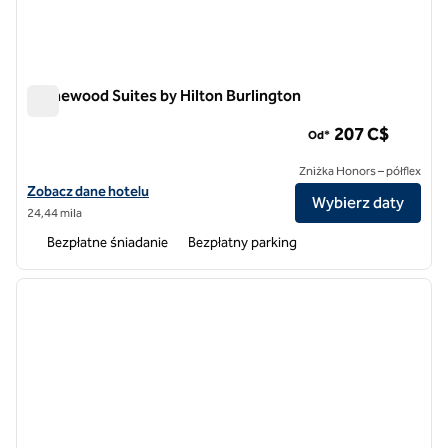
Homewood Suites by Hilton Burlington
Homewood Suites by Hilton Burlington
207 C$
Od*
Zniżka Honors – półflex
Zobacz szczegóły hotelu Homewood Suites by Hilton Burlington
Zobacz dane hotelu
Wybierz daty
24,44 mila
Bezpłatne śniadanie
Bezpłatny parking
1
/
12
poprzedni obraz
następ
1 z 12