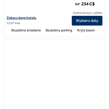
234 C$
Od*
Zniżka Honors – półflex
Zobacz szczegóły hotelu Homewood Suites by Hilton Toronto Missi
Zobacz dane hotelu
Wybierz daty
12,87 mila
Bezpłatne śniadanie
Bezpłatny parking
Kryty basen
1
/
12
poprzedni obraz
następ
1 z 12