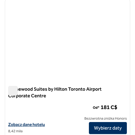
poprzedni obraz
następ
1 z 12
Homewood Suites by Hilton Toronto Airport
Corporate Centre
Homewood Suites by Hilton Toronto Airport Corporate Cent
181 C$
Od*
Bezzwrotna zniżka Honors
Zobacz szczegóły hotelu Homewood Suites by Hilton Toronto Airpo
Zobacz dane hotelu
Wybierz daty
8,42 mila