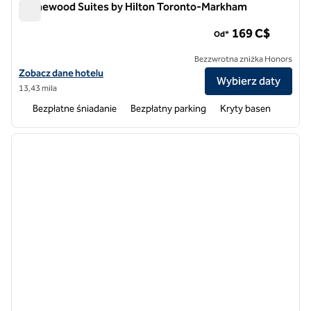
Homewood Suites by Hilton Toronto-Markham
Homewood Suites by Hilton Toronto-Markham
169 C$
Od*
Bezzwrotna zniżka Honors
Zobacz szczegóły hotelu Homewood Suites by Hilton Toronto-Mar
Zobacz dane hotelu
Wybierz daty
13,43 mila
Bezpłatne śniadanie
Bezpłatny parking
Kryty basen
1
/
13
poprzedni obraz
następ
1 z 13