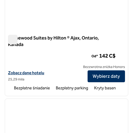
Homewood Suites by Hilton ® Ajax, Ontario,
Kanada
Homewood Suites by Hilton ® Ajax, Ontario, Kanada
142 C$
Od*
Bezzwrotna zniżka Honors
Zobacz szczegóły hotelu Homewood Suites by Hilton® Ajax, Ontario
Zobacz dane hotelu
Wybierz daty
25,29 mila
Bezpłatne śniadanie
Bezpłatny parking
Kryty basen
1
/
12
poprzedni obraz
następ
1 z 12