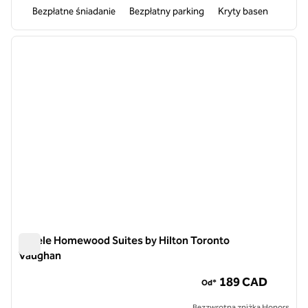
Bezpłatne śniadanie
Bezpłatny parking
Kryty basen
1
/
12
poprzedni obraz
następ
1 z 12
Hotele Homewood Suites by Hilton Toronto
Vaughan
Hotele Homewood Suites by Hilton Toronto Vaughan
189 CAD
Od*
Bezzwrotna zniżka Honors