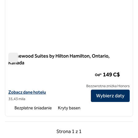
Homewood Suites by Hilton Hamilton, Ontario,
Kanada
Homewood Suites by Hilton Hamilton, Ontario, Kanada
149 C$
Od*
Bezzwrotna zniżka Honors
Zobacz szczegóły hotelu Homewood Suites by Hilton Hamilton, Onta
Zobacz dane hotelu
Wybierz daty
35,43 mila
Bezpłatne śniadanie
Kryty basen
Poprzednia strona, 1 z 1
Następna strona, 1 z 
Strona
1 z 1
Strona 1 z 1