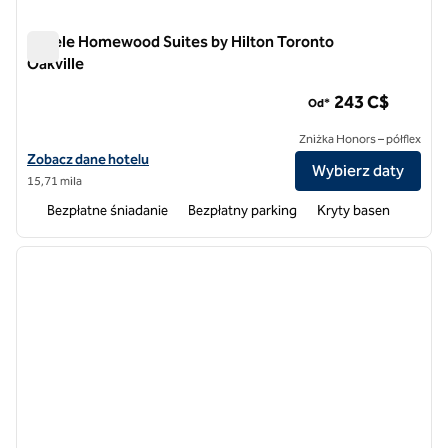
Hotele Homewood Suites by Hilton Toronto
Oakville
Hotele Homewood Suites by Hilton Toronto Oakville
243 C$
Od*
Zniżka Honors – półflex
Zobacz szczegóły hotelu Homewood Suites by Hilton Toronto Oakvil
Zobacz dane hotelu
Wybierz daty
15,71 mila
Bezpłatne śniadanie
Bezpłatny parking
Kryty basen
1
/
12
poprzedni obraz
następ
1 z 12