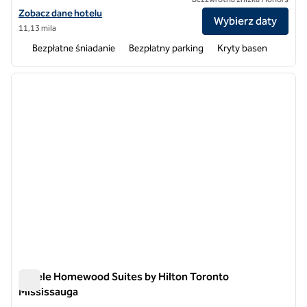
Zobacz szczegóły hotelu Homewood Suites by Hilton Toronto Vaug
Zobacz dane hotelu
Wybierz daty
11,13 mila
Bezpłatne śniadanie
Bezpłatny parking
Kryty basen
1
/
12
poprzedni obraz
następ
1 z 12
Hotele Homewood Suites by Hilton Toronto
Mississauga
Hotele Homewood Suites by Hilton Toronto Mississauga