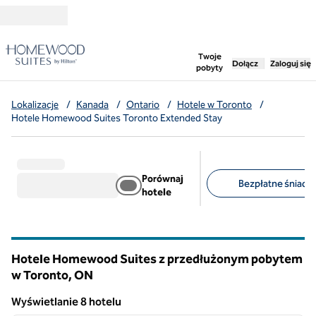
Przejdź do treści
,
otwiera nową ka
Twoje
Dołącz
Zaloguj się
pobyty
Lokalizacje
/
Kanada
/
Ontario
/
Hotele w Toronto
/
Hotele Homewood Suites Toronto Extended Stay
Porównaj
Bezpłatne śniadan
hotele
Sugerowane filtry
Hotele Homewood Suites z przedłużonym pobytem
w Toronto,
ON
Ontario
Wyświetlanie 8 hotelu
1
/
12
Wyświetlanie 8 hotelu