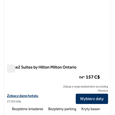
Home2 Suites by Hilton Milton Ontario
Home2 Suites by Hilton Milton Ontario
157 C$
Od*
Zakup z wyprzedzeniem ze zniżką
Honors
Zobacz szczegóły hotelu Home2 Suites by Hilton Milton Ontario
Zobacz dane hotelu
Wybierz daty
27,03 mila
Bezpłatne śniadanie
Bezpłatny parking
Kryty basen
1
/
12