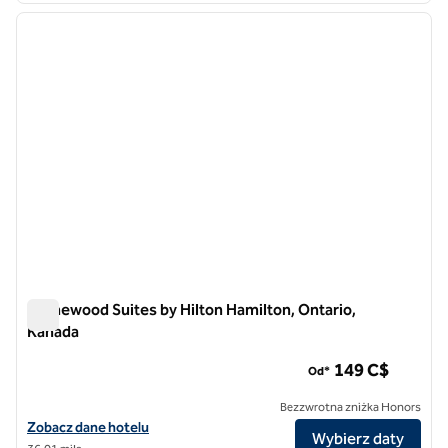
poprzedni obraz
następ
1 z 12
Homewood Suites by Hilton Hamilton, Ontario,
Kanada
Homewood Suites by Hilton Hamilton, Ontario, Kanada
149 C$
Od*
Bezzwrotna zniżka Honors
Zobacz szczegóły hotelu Homewood Suites by Hilton Hamilton, Onta
Zobacz dane hotelu
Wybierz daty