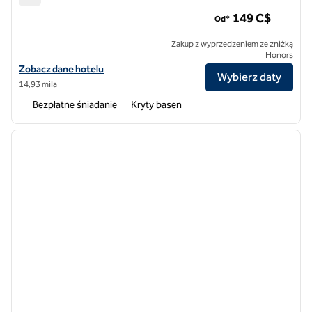
Home2 Suites by Hilton Vaughan Toronto ON
149 C$
Od*
Zakup z wyprzedzeniem ze zniżką
Honors
Zobacz szczegóły hotelu Home2 Suites by Hilton Vaughan Toronto 
Zobacz dane hotelu
Wybierz daty
14,93 mila
Bezpłatne śniadanie
Kryty basen
1
/
12
poprzedni obraz
następ
1 z 12