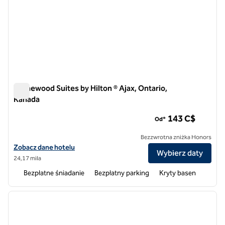
Homewood Suites by Hilton ® Ajax, Ontario,
Kanada
Homewood Suites by Hilton ® Ajax, Ontario, Kanada
143 C$
Od*
Bezzwrotna zniżka Honors
Zobacz szczegóły hotelu Homewood Suites by Hilton® Ajax, Ontario
Zobacz dane hotelu
Wybierz daty
24,17 mila
Bezpłatne śniadanie
Bezpłatny parking
Kryty basen
1
/
12
poprzedni obraz
następ
1 z 12