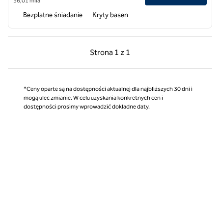
36,01 mila
Bezpłatne śniadanie
Kryty basen
Poprzednia strona, 1 z 1
Następna strona, 1 z 
Strona
1 z 1
Strona 1 z 1
*Ceny oparte są na dostępności aktualnej dla najbliższych 30 dni i
mogą ulec zmianie. W celu uzyskania konkretnych cen i
dostępności prosimy wprowadzić dokładne daty.