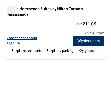
Hotele Homewood Suites by Hilton Toronto
Mississauga
Hotele Homewood Suites by Hilton Toronto Mississauga
211 C$
Od*
Zniżka Honors
Zobacz szczegóły hotelu Homewood Suites by Hilton Toronto Missi
Zobacz dane hotelu
Wybierz daty
14,96 mila
Bezpłatne śniadanie
Bezpłatny parking
Kryty basen
1
/
12
poprzedni obraz
następ
1 z 12