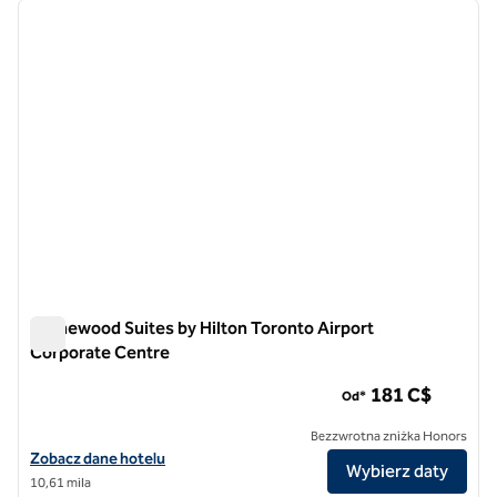
poprzedni obraz
następ
1 z 12
Homewood Suites by Hilton Toronto Airport
Corporate Centre
Homewood Suites by Hilton Toronto Airport Corporate Cent
181 C$
Od*
Bezzwrotna zniżka Honors
Zobacz szczegóły hotelu Homewood Suites by Hilton Toronto Airpo
Zobacz dane hotelu
Wybierz daty
10,61 mila