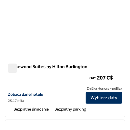
Homewood Suites by Hilton Burlington
Homewood Suites by Hilton Burlington
207 C$
Od*
Zniżka Honors – półflex
Zobacz szczegóły hotelu Homewood Suites by Hilton Burlington
Zobacz dane hotelu
Wybierz daty
25,17 mila
Bezpłatne śniadanie
Bezpłatny parking
1
/
12
poprzedni obraz
następ
1 z 12