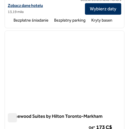
Zobacz szczegóły hotelu Homewood Suites by Hilton Toronto Vaug
Zobacz dane hotelu
Wybierz daty
13,19 mila
Bezpłatne śniadanie
Bezpłatny parking
Kryty basen
1
/
12
poprzedni obraz
następ
1 z 12
Homewood Suites by Hilton Toronto-Markham
Homewood Suites by Hilton Toronto-Markham
173 C$
Od*