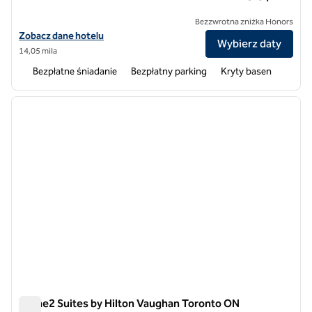
Bezzwrotna zniżka Honors
Zobacz szczegóły hotelu Homewood Suites by Hilton Toronto-Mar
Zobacz dane hotelu
Wybierz daty
14,05 mila
Bezpłatne śniadanie
Bezpłatny parking
Kryty basen
1
/
12
poprzedni obraz
następ
1 z 12
Home2 Suites by Hilton Vaughan Toronto ON