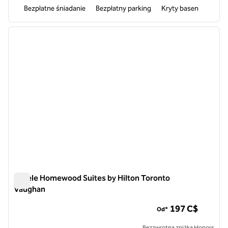
Bezpłatne śniadanie
Bezpłatny parking
Kryty basen
1
/
12
poprzedni obraz
następ
1 z 12
Hotele Homewood Suites by Hilton Toronto
Vaughan
Hotele Homewood Suites by Hilton Toronto Vaughan
197 C$
Od*
Bezzwrotna zniżka Honors