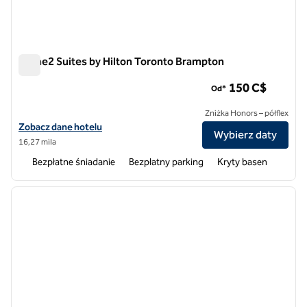
Home2 Suites by Hilton Toronto Brampton
Home2 Suites by Hilton Toronto Brampton
150 C$
Od*
Zniżka Honors – półflex
Zobacz szczegóły hotelu Home2 Suites by Hilton Toronto Brampton
Zobacz dane hotelu
Wybierz daty
16,27 mila
Bezpłatne śniadanie
Bezpłatny parking
Kryty basen
1
/
13
poprzedni obraz
następ
1 z 13