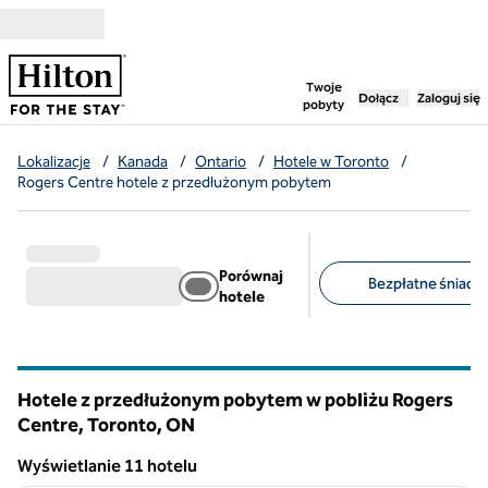
Przejdź do treści
,
otwiera nową ka
Twoje
Dołącz
Zaloguj się
pobyty
Lokalizacje
/
Kanada
/
Ontario
/
Hotele w Toronto
/
Rogers Centre hotele z przedłużonym pobytem
Porównaj
Bezpłatne śniadan
hotele
Sugerowane filtry
Hotele z przedłużonym pobytem w pobliżu Rogers
Centre, Toronto,
ON
Ontario
Wyświetlanie 11 hotelu
1
/
12
Wyświetlanie 11 hotelu