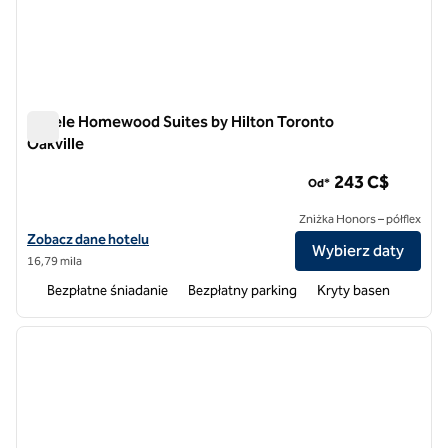
Hotele Homewood Suites by Hilton Toronto
Oakville
Hotele Homewood Suites by Hilton Toronto Oakville
243 C$
Od*
Zniżka Honors – półflex
Zobacz szczegóły hotelu Homewood Suites by Hilton Toronto Oakvil
Zobacz dane hotelu
Wybierz daty
16,79 mila
Bezpłatne śniadanie
Bezpłatny parking
Kryty basen
1
/
12
poprzedni obraz
następ
1 z 12