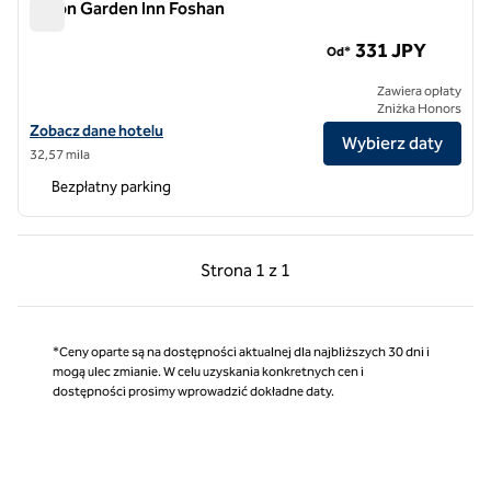
Hilton Garden Inn Foshan
Hilton Garden Inn Foshan
331 JPY
Od*
Zawiera opłaty
Zniżka Honors
Zobacz szczegóły hotelu Hilton Garden Inn Foshan
Zobacz dane hotelu
Wybierz daty
32,57 mila
Bezpłatny parking
Poprzednia strona, 1 z 1
Następna strona, 1 z 
Strona
1 z 1
Strona 1 z 1
*Ceny oparte są na dostępności aktualnej dla najbliższych 30 dni i
mogą ulec zmianie. W celu uzyskania konkretnych cen i
dostępności prosimy wprowadzić dokładne daty.