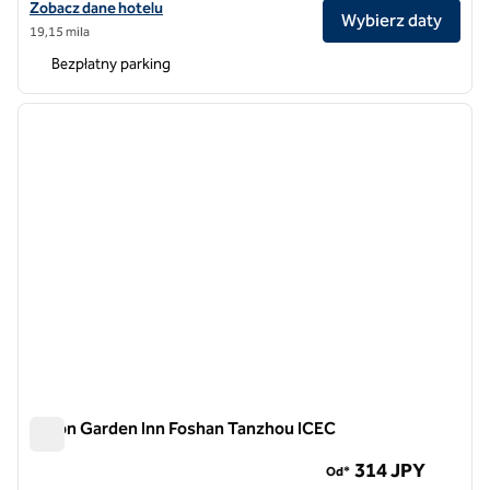
Zobacz szczegóły hotelu Hilton Garden Inn Zhongshan South
Zobacz dane hotelu
Wybierz daty
19,15 mila
Bezpłatny parking
1
/
12
poprzedni obraz
następ
1 z 12
Hilton Garden Inn Foshan Tanzhou ICEC
Hilton Garden Inn Foshan Tanzhou ICEC
314 JPY
Od*