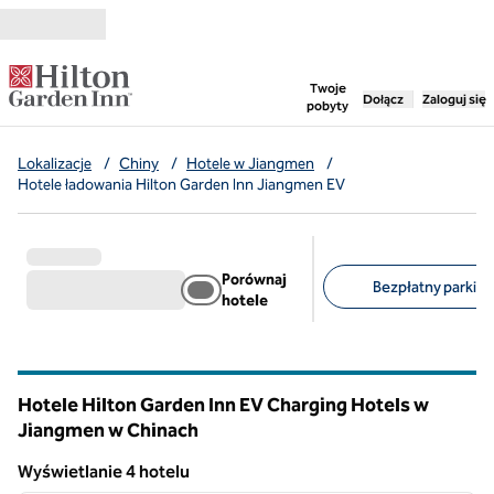
Przejdź do treści
,
otwiera nową ka
Twoje
Dołącz
Zaloguj się
pobyty
Lokalizacje
/
Chiny
/
Hotele w Jiangmen
/
Hotele ładowania Hilton Garden Inn Jiangmen EV
Porównaj
Bezpłatny parking 
hotele
Sugerowane filtry
Hotele Hilton Garden Inn EV Charging Hotels w
Jiangmen w Chinach
Wyświetlanie 4 hotelu
1
/
12
Wyświetlanie 4 hotelu