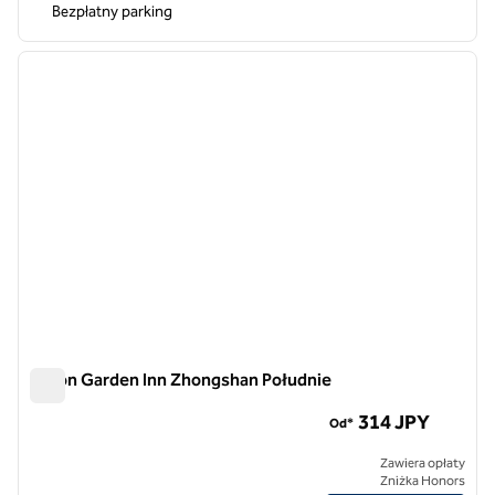
Bezpłatny parking
1
/
12
poprzedni obraz
następ
1 z 12
Hilton Garden Inn Zhongshan Południe
Hilton Garden Inn Zhongshan Południe
314 JPY
Od*
Zawiera opłaty
Zniżka Honors