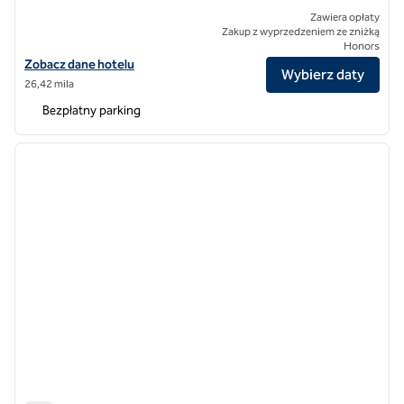
Zawiera opłaty
Zakup z wyprzedzeniem ze zniżką
Honors
Zobacz szczegóły hotelu Hilton Garden Inn Foshan Tanzhou ICEC
Zobacz dane hotelu
Wybierz daty
26,42 mila
Bezpłatny parking
1
/
11
poprzedni obraz
następ
1 z 11