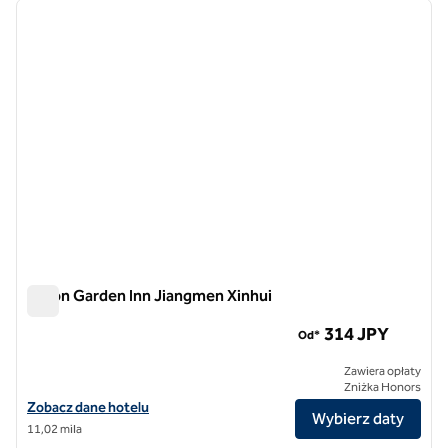
poprzedni obraz
następ
1 z 12
Hilton Garden Inn Jiangmen Xinhui
Hilton Garden Inn Jiangmen Xinhui
314 JPY
Od*
Zawiera opłaty
Zniżka Honors
Zobacz szczegóły hotelu Hilton Garden Inn Jiangmen Xinhui
Zobacz dane hotelu
Wybierz daty
11,02 mila