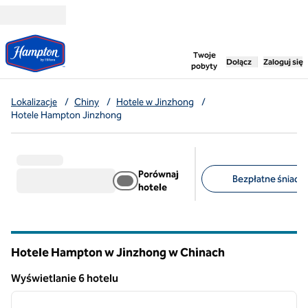
Przejdź do treści
,
otwiera nową ka
Twoje
Dołącz
Zaloguj się
pobyty
Lokalizacje
/
Chiny
/
Hotele w Jinzhong
/
Hotele Hampton Jinzhong
Porównaj
Bezpłatne śniadan
hotele
Sugerowane filtry
Hotele Hampton w Jinzhong w Chinach
Wyświetlanie 6 hotelu
1
/
12
Wyświetlanie 6 hotelu
poprzedni obraz
następ
1 z 12