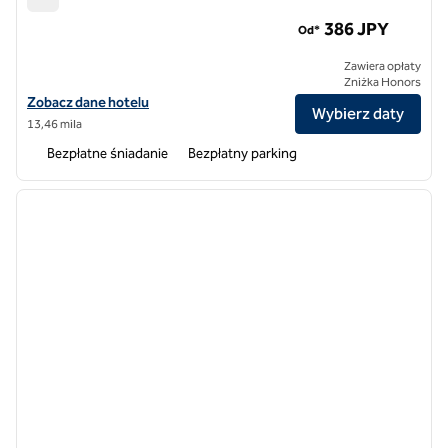
Hampton by Hilton Taiyuan Jianshe South Road
386 JPY
Od*
Zawiera opłaty
Zniżka Honors
Zobacz szczegóły hotelu Hampton by Hilton Taiyuan Jianshe South 
Zobacz dane hotelu
Wybierz daty
13,46 mila
Bezpłatne śniadanie
Bezpłatny parking
1
/
12
poprzedni obraz
następ
1 z 12