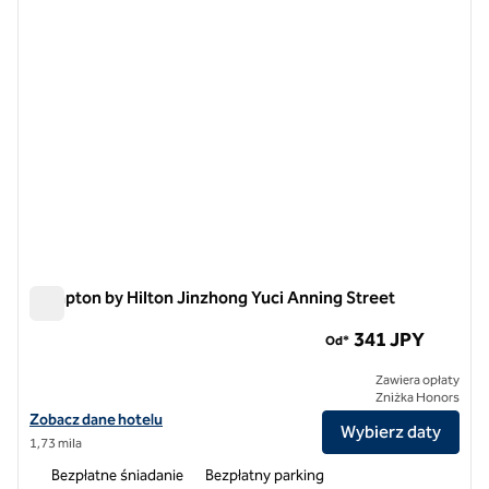
Hampton by Hilton Jinzhong Yuci Anning Street
Hampton by Hilton Jinzhong Yuci Anning Street
341 JPY
Od*
Zawiera opłaty
Zniżka Honors
Zobacz szczegóły hotelu Hampton by Hilton Jinzhong Yuci Anning S
Zobacz dane hotelu
Wybierz daty
1,73 mila
Bezpłatne śniadanie
Bezpłatny parking