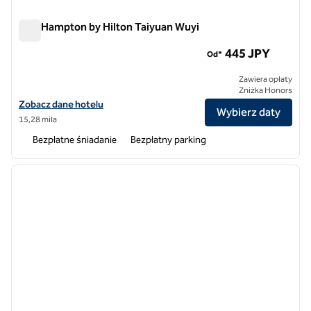
Plac Hampton by Hilton Taiyuan Wuyi
Plac Hampton by Hilton Taiyuan Wuyi
445 JPY
Od*
Zawiera opłaty
Zniżka Honors
Zobacz szczegóły hotelu Hampton by Hilton Taiyuan Wuyi Square
Zobacz dane hotelu
Wybierz daty
15,28 mila
Bezpłatne śniadanie
Bezpłatny parking
1
/
12
poprzedni obraz
następ
1 z 12