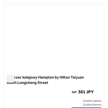
1
/
12
poprzedni obraz
następ
1 z 12
Dworzec kolejowy Hampton by Hilton Taiyuan
South Longcheng Street
Dworzec kolejowy Hampton by Hilton Taiyuan South Longch
361 JPY
Od*
Zawiera opłaty
Zniżka Honors