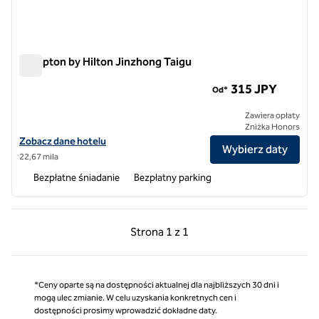
Hampton by Hilton Jinzhong Taigu
Hampton by Hilton Jinzhong Taigu
315 JPY
Od*
Zawiera opłaty
Zniżka Honors
Zobacz szczegóły hotelu Hampton by Hilton Jinzhong Taigu
Zobacz dane hotelu
Wybierz daty
22,67 mila
Bezpłatne śniadanie
Bezpłatny parking
Poprzednia strona, 1 z 1
Następna strona, 1 z 
Strona
1 z 1
Strona 1 z 1
*Ceny oparte są na dostępności aktualnej dla najbliższych 30 dni i
mogą ulec zmianie. W celu uzyskania konkretnych cen i
dostępności prosimy wprowadzić dokładne daty.