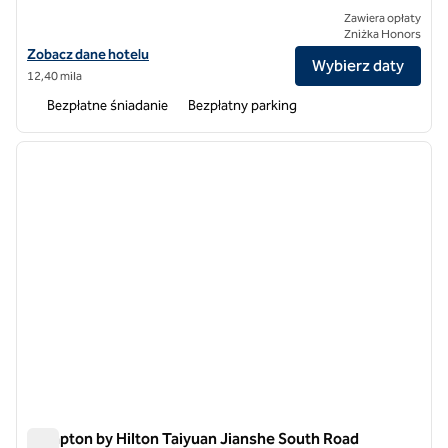
Zawiera opłaty
Zniżka Honors
Zobacz szczegóły hotelu Hampton by Hilton Taiyuan Jinyang
Zobacz dane hotelu
Wybierz daty
12,40 mila
Bezpłatne śniadanie
Bezpłatny parking
1
/
12
poprzedni obraz
następ
1 z 12
Hampton by Hilton Taiyuan Jianshe South Road