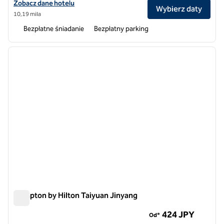
Zobacz szczegóły hotelu dla dworca kolejowego Hampton by Hilton 
Zobacz dane hotelu
Wybierz daty
10,19 mila
Bezpłatne śniadanie
Bezpłatny parking
1
/
10
poprzedni obraz
następ
1 z 10
Hampton by Hilton Taiyuan Jinyang
Hampton by Hilton Taiyuan Jinyang
424 JPY
Od*