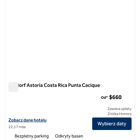
Waldorf Astoria Costa Rica Punta Cacique
Waldorf Astoria Costa Rica Punta Cacique
$660
Od*
Zawiera opłaty
Zniżka Honors
Zobacz szczegóły hotelu Waldorf Astoria Costa Rica Punta Cacique
Zobacz dane hotelu
Wybierz daty
22,17 mila
Bezpłatny parking
Odkryty basen