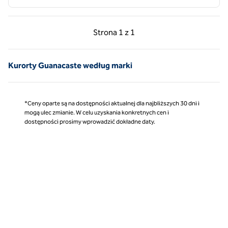
Poprzednia strona, 1 z 1
Następna strona, 1 z 
Strona
1 z 1
Strona 1 z 1
Kurorty Guanacaste według marki
*Ceny oparte są na dostępności aktualnej dla najbliższych 30 dni i
mogą ulec zmianie. W celu uzyskania konkretnych cen i
dostępności prosimy wprowadzić dokładne daty.