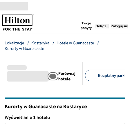
Przejdź do treści
,
otwiera nową ka
Twoje
Dołącz
Zaloguj się
pobyty
Lokalizacje
/
Kostaryka
/
Hotele w Guanacaste
/
Kurorty w Guanacaste
Porównaj
Bezpłatny parking 
hotele
Sugerowane filtry
Kurorty w Guanacaste na Kostaryce
Wyświetlanie 1 hotelu
1
/
12
Wyświetlanie 1 hotelu
poprzedni obraz
następ
1 z 12