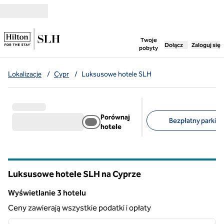
Przejdź do treści
,
otwiera nową ka
Twoje
Dołącz
Zaloguj się
pobyty
Lokalizacje
/
Cypr
/
Luksusowe hotele SLH
Porównaj
Bezpłatny parking 
hotele
Sugerowane filtry
Luksusowe hotele SLH na Cyprze
Wyświetlanie 3 hotelu
Wyświetlanie 3 hotelu
Ceny zawierają wszystkie podatki i opłaty
1
/
8
poprzedni obraz
następ
1 z 8