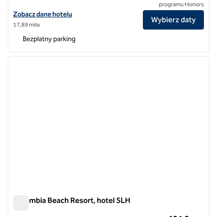
programu Honors
Zobacz szczegóły hotelu Casale Panayiotis, SLH Hotel
Zobacz dane hotelu
Wybierz daty
17,89 mila
Bezpłatny parking
1
/
12
poprzedni obraz
następ
1 z 12
Columbia Beach Resort, hotel SLH
Columbia Beach Resort, hotel SLH