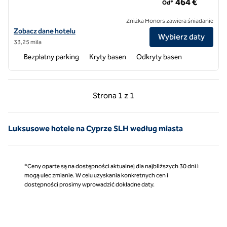
464 €
Od*
Zniżka Honors zawiera śniadanie
Zobacz szczegóły hotelu Columbia Beach Resort, SLH Hotel
Zobacz dane hotelu
Wybierz daty
33,25 mila
Bezpłatny parking
Kryty basen
Odkryty basen
Poprzednia strona, 1 z 1
Następna strona, 1 z 
Strona
1 z 1
Strona 1 z 1
Luksusowe hotele na Cyprze SLH według miasta
*Ceny oparte są na dostępności aktualnej dla najbliższych 30 dni i
mogą ulec zmianie. W celu uzyskania konkretnych cen i
dostępności prosimy wprowadzić dokładne daty.