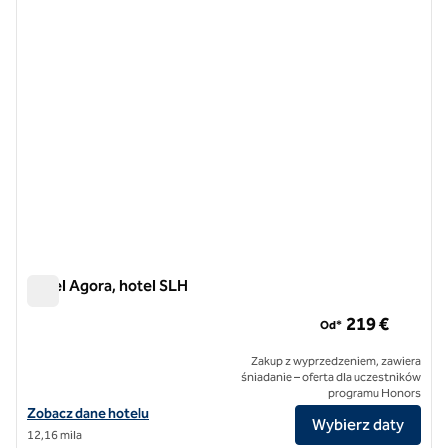
Hotel Agora, hotel SLH
Hotel Agora, hotel SLH
219 €
Od*
Zakup z wyprzedzeniem, zawiera
śniadanie – oferta dla uczestników
programu Honors
Zobacz szczegóły hotelu The Agora Hotel, SLH Hotel
Zobacz dane hotelu
Wybierz daty
12,16 mila