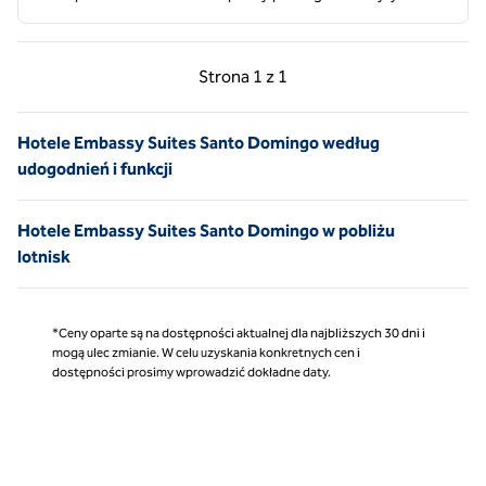
Poprzednia strona, 1 z 1
Następna strona, 1 z 
Strona
1 z 1
Strona 1 z 1
Hotele Embassy Suites Santo Domingo według
udogodnień i funkcji
Hotele Embassy Suites Santo Domingo w pobliżu
lotnisk
*Ceny oparte są na dostępności aktualnej dla najbliższych 30 dni i
mogą ulec zmianie. W celu uzyskania konkretnych cen i
dostępności prosimy wprowadzić dokładne daty.