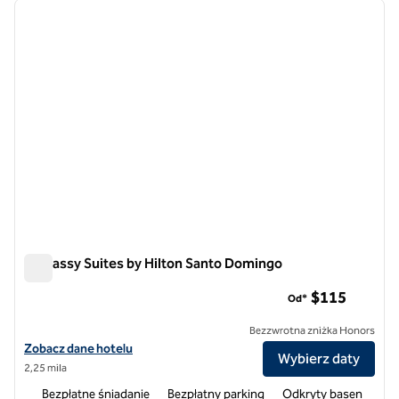
poprzedni obraz
następ
1 z 12
Embassy Suites by Hilton Santo Domingo
Embassy Suites by Hilton Santo Domingo
$115
Od*
Bezzwrotna zniżka Honors
Zobacz szczegóły hotelu Embassy Suites by Hilton Santo Domingo
Zobacz dane hotelu
Wybierz daty
2,25 mila
Bezpłatne śniadanie
Bezpłatny parking
Odkryty basen