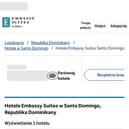
Przejdź do treści
,
otwiera nową ka
Twoje
Dołącz
Zaloguj się
pobyty
Lokalizacje
/
Republika Dominikany
/
Hotele w Santo Domingo
/
Hotele Embassy Suites Santo Domingo
Porównaj
Bezpłatne śniadan
hotele
Sugerowane filtry
Hotele Embassy Suites w Santo Domingo,
Republika Dominikany
Wyświetlanie 1 hotelu
1
/
12
Wyświetlanie 1 hotelu