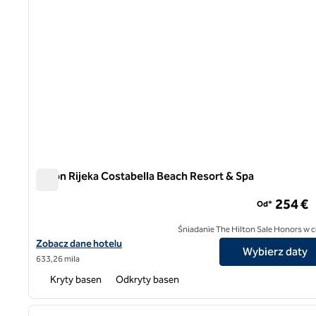
Hilton Rijeka Costabella Beach Resort & Spa
Hilton Rijeka Costabella Beach Resort & Spa
254 €
Od*
Śniadanie The Hilton Sale Honors w c
Zobacz szczegóły hotelu Hilton Rijeka Costabella Beach Resort 
Zobacz dane hotelu
Wybierz daty
633,26 mila
Kryty basen
Odkryty basen
1
poprzedni obraz
1 z 12