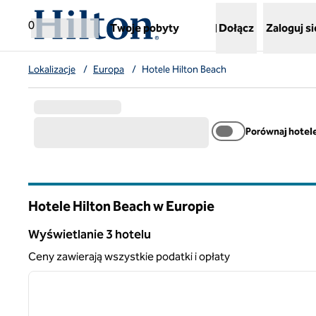
Przejdź do treści
,
otwiera nową kartę
0
Twoje pobyty
Dołącz
Zaloguj si
Lokalizacje
/
Europa
/
Hotele Hilton Beach
Porównaj hotel
Hotele Hilton Beach w Europie
Wyświetlanie 3 hotelu
Wyświetlanie 3 hotelu
Ceny zawierają wszystkie podatki i opłaty
1
poprzedni obraz
1 z 12