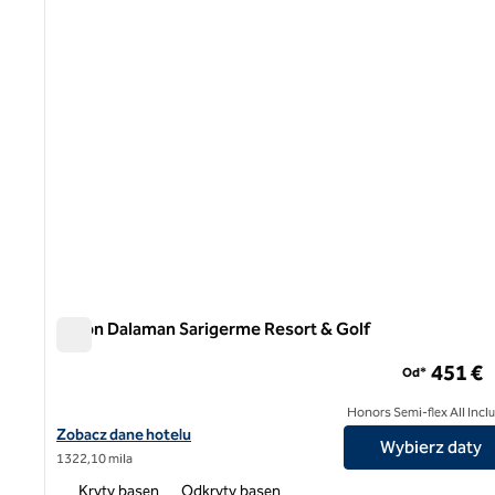
Hilton Dalaman Sarigerme Resort & Golf
Hilton Dalaman Sarigerme Resort & Golf
451 €
Od*
Honors Semi-flex All Incl
Zobacz szczegóły hotelu Hilton Dalaman Sarigerme Resort & Gol
Zobacz dane hotelu
Wybierz daty
1​322,10 mila
Kryty basen
Odkryty basen