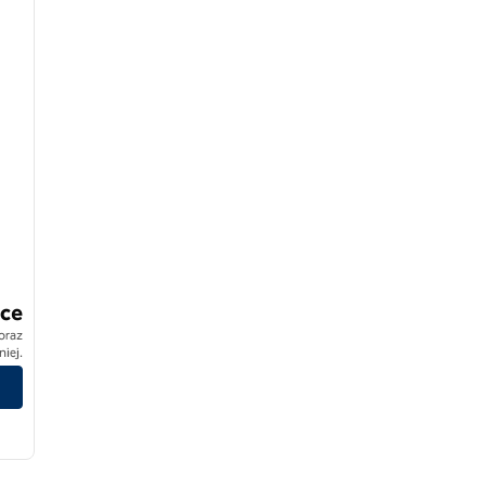
ce
 oraz
iej.