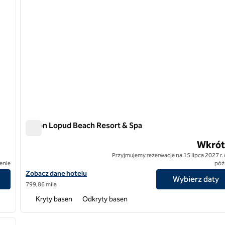
Hilton Lopud Beach Resort & Spa
Hilton Lopud Beach Resort & Spa
Wkrót
Przyjmujemy rezerwacje na 15 lipca 2027 r.
enie
późn
& Spa
Zobacz szczegóły hotelu Hilton Lopud Beach Resort & Spa
Zobacz dane hotelu
Wybierz daty
799,86 mila
Kryty basen
Odkryty basen
/
12
następny obraz