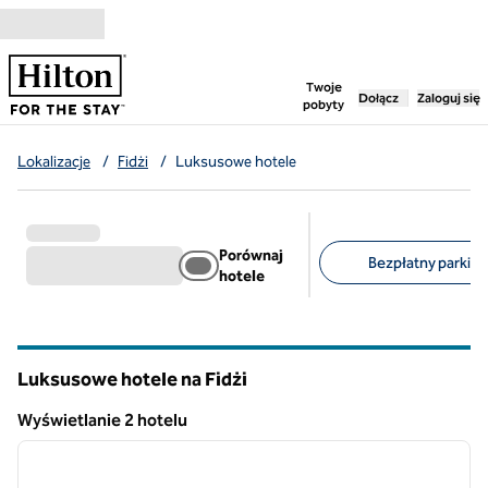
Przejdź do treści
,
otwiera nową ka
Twoje
Dołącz
Zaloguj się
pobyty
Lokalizacje
/
Fidżi
/
Luksusowe hotele
Porównaj
Bezpłatny parking 
hotele
Sugerowane filtry
Luksusowe hotele na Fidżi
Wyświetlanie 2 hotelu
1
/
12
Wyświetlanie 2 hotelu
poprzedni obraz
następ
1 z 12