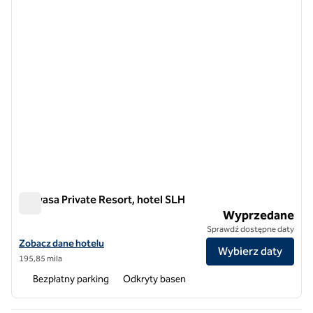
Raiwasa Private Resort, hotel SLH
Raiwasa Private Resort, hotel SLH
Wyprzedane
Sprawdź dostępne daty
Zobacz szczegóły hotelu Raiwasa Private Resort, SLH Hotel
Zobacz dane hotelu
Wybierz daty
195,85 mila
Bezpłatny parking
Odkryty basen