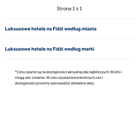
Poprzednia strona, 1 z 1
Następna strona, 1 z 
Strona
1 z 1
Strona 1 z 1
Luksusowe hotele na Fidżi według miasta
Luksusowe hotele na Fidżi według marki
*Ceny oparte są na dostępności aktualnej dla najbliższych 30 dni i
mogą ulec zmianie. W celu uzyskania konkretnych cen i
dostępności prosimy wprowadzić dokładne daty.