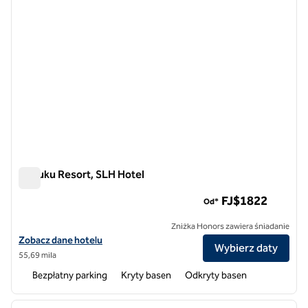
Nanuku Resort, SLH Hotel
Nanuku Resort, SLH Hotel
FJ$1822
Od*
Zniżka Honors zawiera śniadanie
Zobacz szczegóły hotelu Nanuku Resort, SLH Hotel
Zobacz dane hotelu
Wybierz daty
55,69 mila
Bezpłatny parking
Kryty basen
Odkryty basen
1
/
9
poprzedni obraz
następ
1 z 9