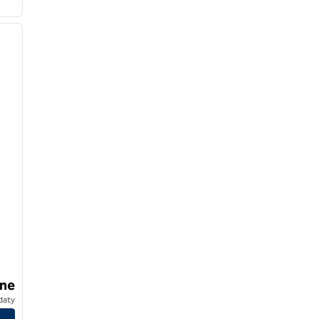
/
11
następny obraz
ne
daty