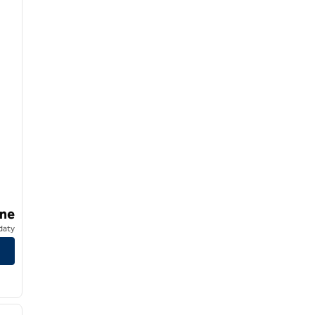
ne
daty
/
11
następny obraz