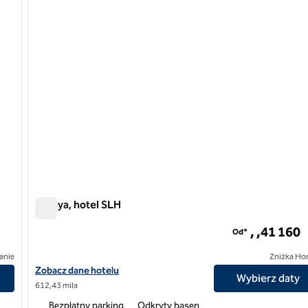
Amaya, hotel SLH
Amaya, hotel SLH
, ,41 160
Od*
anie
Zniżka Ho
Zobacz szczegóły hotelu Amaya, SLH
Zobacz dane hotelu
Wybierz daty
612,43 mila
Bezpłatny parking
Odkryty basen