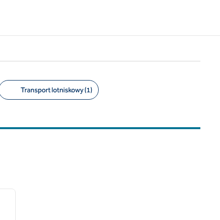
Transport lotniskowy (1)
/
12
następny obraz