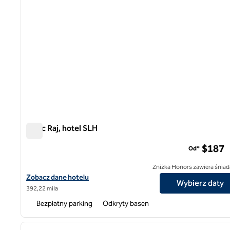
Pałac Raj, hotel SLH
Pałac Raj, hotel SLH
$187
Od*
Zniżka Honors zawiera śniad
Zobacz szczegóły hotelu The Raj Palace, SLH Hotel
Zobacz dane hotelu
Wybierz daty
392,22 mila
Bezpłatny parking
Odkryty basen
poprzedni obraz
1 z 6