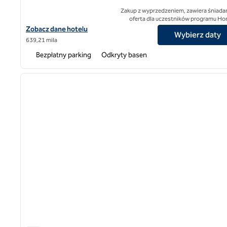
Zakup z wyprzedzeniem, zawiera śniadan
oferta dla uczestników programu Ho
Zobacz szczegóły hotelu Suryagarh Jaisalmer, SLH Hotel
Zobacz dane hotelu
Wybierz daty
639,21 mila
Bezpłatny parking
Odkryty basen
poprzedni obraz
1 z 7