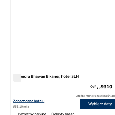
Narendra Bhawan Bikaner, hotel SLH
Narendra Bhawan Bikaner, hotel SLH
, ,9​310
Od*
Zniżka Honors zawiera śniad
Zobacz szczegóły hotelu Narendra Bhawan Bikaner, SLH Hotel
Zobacz dane hotelu
Wybierz daty
553,10 mila
Bezpłatny parking
Odkryty basen