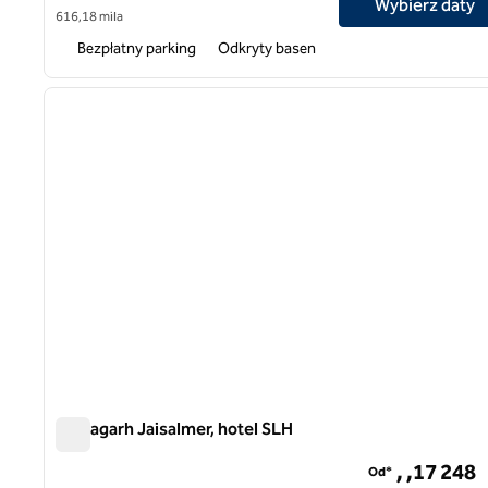
Wybierz daty
616,18 mila
Bezpłatny parking
Odkryty basen
1
poprzedni obraz
1 z 12
Suryagarh Jaisalmer, hotel SLH
Suryagarh Jaisalmer, hotel SLH
, ,17 248
Od*