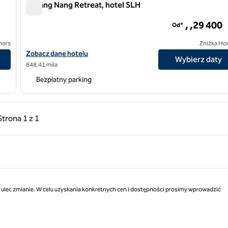
Lchang Nang Retreat, hotel SLH
Lchang Nang Retreat, hotel SLH
, ,29 400
Od*
nors
Zniżka Ho
SLH Hotel
Zobacz szczegóły hotelu Lchang Nang Retreat, SLH Hotel
Zobacz dane hotelu
Wybierz daty
848,41 mila
Bezpłatny parking
ednia strona, 1 z 1
Następna strona, 1 z 1
Strona
1 z 1
Strona 1 z 1
ą ulec zmianie. W celu uzyskania konkretnych cen i dostępności prosimy wprowadzić