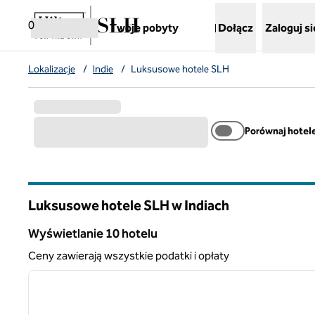
Przejdź do treści
,
otwiera nową kartę
0
Twoje pobyty
Dołącz
Zaloguj si
Lokalizacje
/
Indie
/
Luksusowe hotele SLH
Porównaj hotel
Luksusowe hotele SLH w Indiach
Wyświetlanie 10 hotelu
Wyświetlanie 10 hotelu
Ceny zawierają wszystkie podatki i opłaty
1
poprzedni obraz
1 z 12