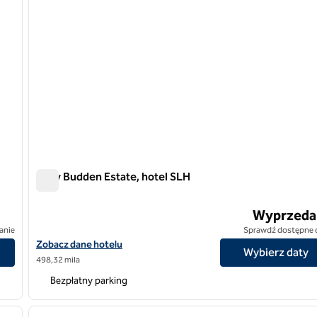
Mary Budden Estate, hotel SLH
Mary Budden Estate, hotel SLH
Wyprzeda
anie
Sprawdź dostępne 
Zobacz szczegóły hotelu Mary Budden Estate, SLH Hotel
Zobacz dane hotelu
Wybierz daty
498,32 mila
Bezpłatny parking
1
/
6
1
następny obraz
poprzedni obraz
1 z 11