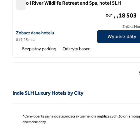
Rhino i River Wildlife Retreat and Spa, hotel SLH
Rhino i River Wildlife Retreat and Spa, hotel SLH
, ,18 503
Od*
Zniżka Ho
Zobacz szczegóły hotelu Rhino i River Wildlife Retreat and Spa, 
Zobacz dane hotelu
Wybierz daty
817,25 mila
Bezpłatny parking
Odkryty basen
Poprz
Indie SLH Luxury Hotels by City
*Ceny oparte są na dostępności aktualnej dla najbliższych 30 dni i mog
dokładne daty.