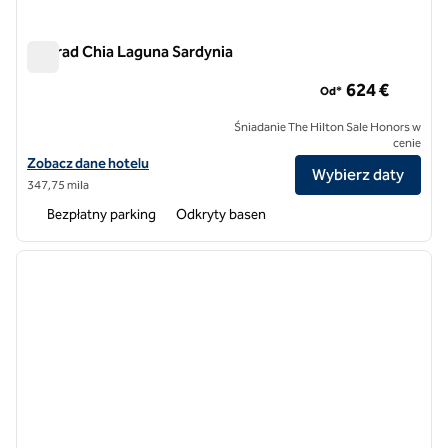
Conrad Chia Laguna Sardynia
Conrad Chia Laguna Sardynia
624 €
Od*
Śniadanie The Hilton Sale Honors w
cenie
Zobacz szczegóły hotelu Conrad Chia Laguna Sardynia
Zobacz dane hotelu
Wybierz daty
347,75 mila
Bezpłatny parking
Odkryty basen
1
/
12
poprzedni obraz
następ
1 z 12