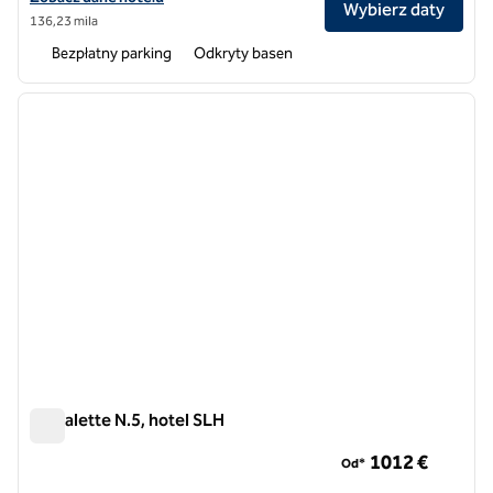
Wybierz daty
136,23 mila
Bezpłatny parking
Odkryty basen
1
/
8
poprzedni obraz
następ
1 z 8
Le Calette N.5, hotel SLH
Le Calette N.5, hotel SLH
1​012 €
Od*