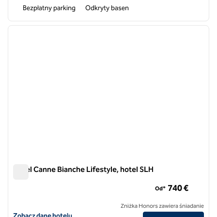
Bezpłatny parking
Odkryty basen
1
/
10
poprzedni obraz
następ
1 z 10
Hotel Canne Bianche Lifestyle, hotel SLH
Hotel Canne Bianche Lifestyle, hotel SLH
740 €
Od*
Zniżka Honors zawiera śniadanie
Zobacz szczegóły hotelu Canne Bianche Lifestyle Hotel, SLH Hotel
Zobacz dane hotelu