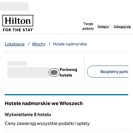
Przejdź do treści
,
otwiera nową ka
Twoje
Dołącz
Zaloguj się
pobyty
Lokalizacje
/
Włochy
/
Hotele nadmorskie
Porównaj
Bezpłatny parking 
hotele
Sugerowane filtry
Hotele nadmorskie we Włoszech
Wyświetlanie 8 hotelu
Wyświetlanie 8 hotelu
Ceny zawierają wszystkie podatki i opłaty
1
/
12
poprzedni obraz
następ
1 z 12