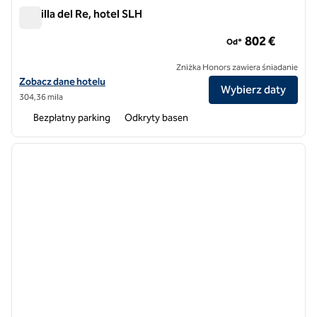
La Villa del Re, hotel SLH
La Villa del Re, hotel SLH
802 €
Od*
Zniżka Honors zawiera śniadanie
Zobacz szczegóły hotelu La Villa del Re, SLH Hotel
Zobacz dane hotelu
Wybierz daty
304,36 mila
Bezpłatny parking
Odkryty basen
1
/
13
poprzedni obraz
następ
1 z 13