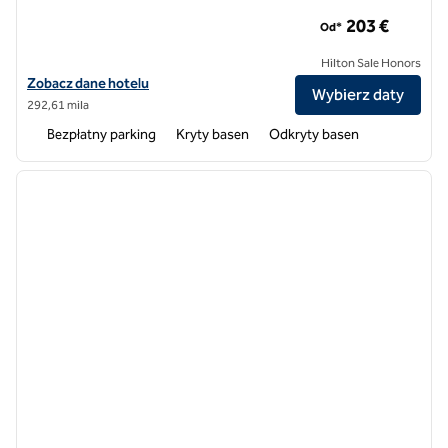
Terradamari Resort & Spa Marina di Modica, Tapestry Collecti
203 €
Od*
Hilton Sale Honors
Zobacz szczegóły hotelu Terradamari Resort & Spa Marina di Modica, 
Zobacz dane hotelu
Wybierz daty
292,61 mila
Bezpłatny parking
Kryty basen
Odkryty basen
1
/
6
poprzedni obraz
następ
1 z 6