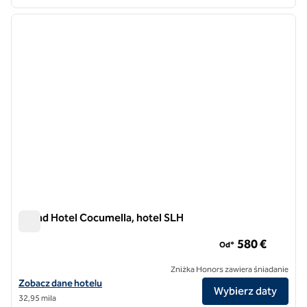
1
/
5
poprzedni obraz
następ
1 z 5
Grand Hotel Cocumella, hotel SLH
Grand Hotel Cocumella, hotel SLH
580 €
Od*
Zniżka Honors zawiera śniadanie
Zobacz szczegóły hotelu Grand Hotel Cocumella, SLH Hotel
Zobacz dane hotelu
Wybierz daty
32,95 mila