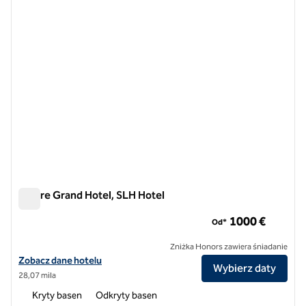
Furore Grand Hotel, SLH Hotel
Furore Grand Hotel, SLH Hotel
1​000 €
Od*
Zniżka Honors zawiera śniadanie
Zobacz szczegóły hotelu Furore Grand Hotel, SLH Hotel
Zobacz dane hotelu
Wybierz daty
28,07 mila
Kryty basen
Odkryty basen