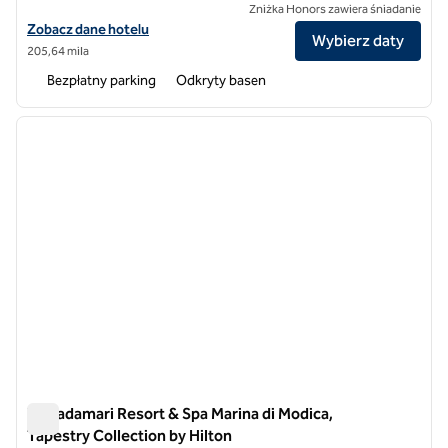
Zniżka Honors zawiera śniadanie
Zobacz szczegóły hotelu Le Calette N.5, SLH Hotel
Zobacz dane hotelu
Wybierz daty
205,64 mila
Bezpłatny parking
Odkryty basen
1
/
12
poprzedni obraz
następ
1 z 12
Terradamari Resort & Spa Marina di Modica,
Tapestry Collection by Hilton