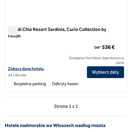
Baia di Chia Resort Sardinia, Curio Collection by
Hilton
Baia di Chia Resort Sardinia, Curio Collection by Hilton
536 €
Od*
Śniadanie The Hilton Sale Honors w
cenie
Zobacz szczegóły hotelu Baia di Chia Resort Sardinia, Curio Collectio
Zobacz dane hotelu
Wybierz daty
347,86 mila
Bezpłatny parking
Odkryty basen
Poprzednia strona, 1 z 1
Następna strona, 1 z 
Strona
1 z 1
Strona 1 z 1
Hotele nadmorskie we Włoszech według miasta