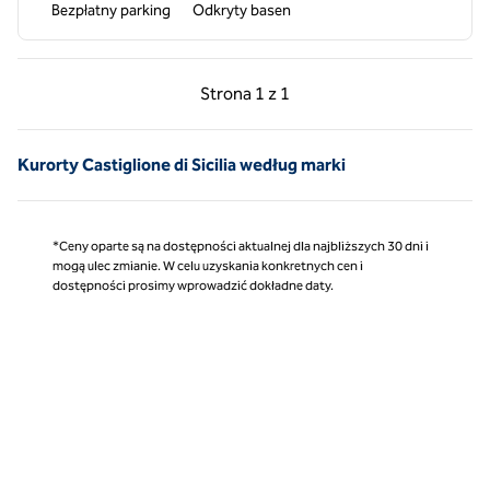
Bezpłatny parking
Odkryty basen
Poprzednia strona, 1 z 1
Następna strona, 1 z 
Strona
1 z 1
Strona 1 z 1
Kurorty Castiglione di Sicilia według marki
*Ceny oparte są na dostępności aktualnej dla najbliższych 30 dni i
mogą ulec zmianie. W celu uzyskania konkretnych cen i
dostępności prosimy wprowadzić dokładne daty.