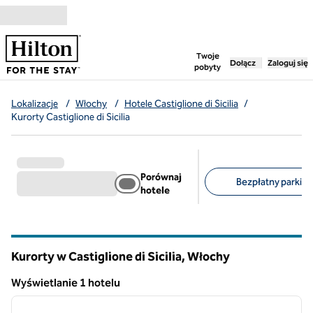
Przejdź do treści
,
otwiera nową ka
Twoje
Dołącz
Zaloguj się
pobyty
Lokalizacje
/
Włochy
/
Hotele Castiglione di Sicilia
/
Kurorty Castiglione di Sicilia
Porównaj
Bezpłatny parking 
hotele
Sugerowane filtry
Kurorty w Castiglione di Sicilia, Włochy
Wyświetlanie 1 hotelu
1
/
12
Wyświetlanie 1 hotelu
poprzedni obraz
następ
1 z 12