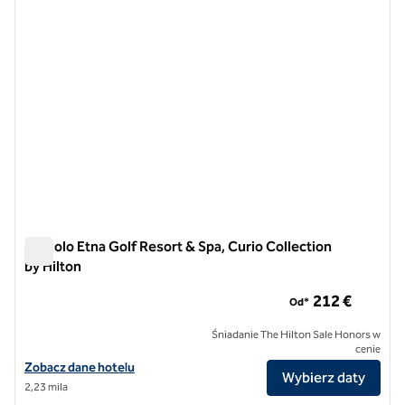
Picciolo Etna Golf Resort & Spa, Curio Collection
by Hilton
Picciolo Etna Golf Resort & Spa, Curio Collection by Hilton
212 €
Od*
Śniadanie The Hilton Sale Honors w
cenie
Zobacz szczegóły hotelu Picciolo Etna Golf Resort & Spa, Curio Collec
Zobacz dane hotelu
Wybierz daty
2,23 mila