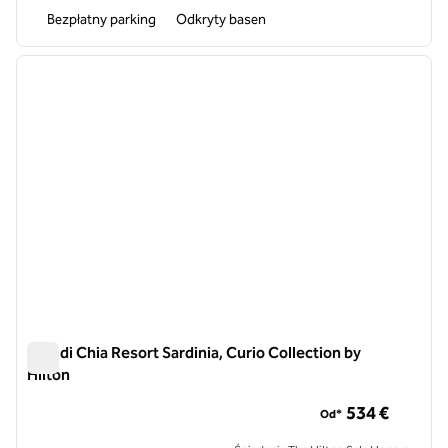
Bezpłatny parking
Odkryty basen
1
/
12
poprzedni obraz
następ
1 z 12
Baia di Chia Resort Sardinia, Curio Collection by
Hilton
Baia di Chia Resort Sardinia, Curio Collection by Hilton
534 €
Od*