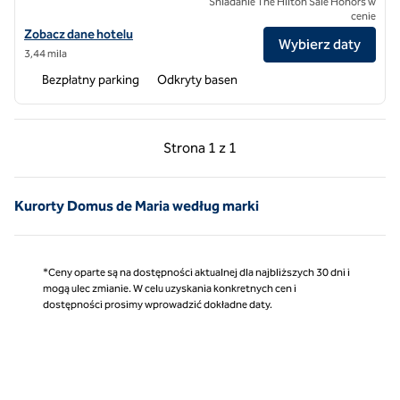
Śniadanie The Hilton Sale Honors w
cenie
Zobacz szczegóły hotelu Baia di Chia Resort Sardinia, Curio Collectio
Zobacz dane hotelu
Wybierz daty
3,44 mila
Bezpłatny parking
Odkryty basen
Poprzednia strona, 1 z 1
Następna strona, 1 z 
Strona
1 z 1
Strona 1 z 1
Kurorty Domus de Maria według marki
*Ceny oparte są na dostępności aktualnej dla najbliższych 30 dni i
mogą ulec zmianie. W celu uzyskania konkretnych cen i
dostępności prosimy wprowadzić dokładne daty.