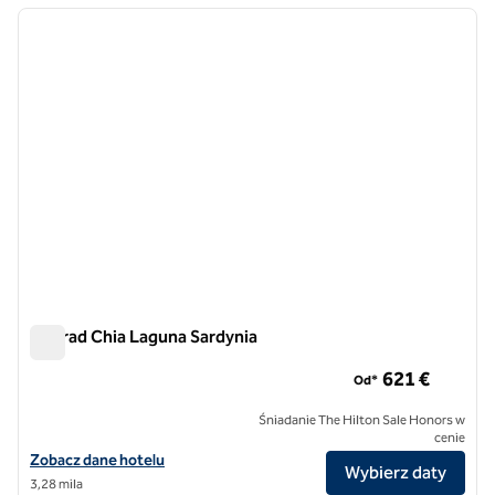
poprzedni obraz
następ
1 z 13
Conrad Chia Laguna Sardynia
Conrad Chia Laguna Sardynia
621 €
Od*
Śniadanie The Hilton Sale Honors w
cenie
Zobacz szczegóły hotelu Conrad Chia Laguna Sardynia
Zobacz dane hotelu
Wybierz daty
3,28 mila