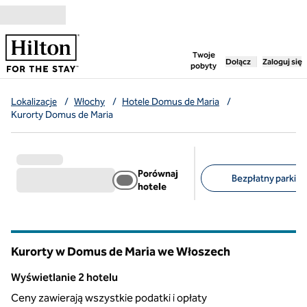
Przejdź do treści
,
otwiera nową ka
Twoje
Dołącz
Zaloguj się
pobyty
Lokalizacje
/
Włochy
/
Hotele Domus de Maria
/
Kurorty Domus de Maria
Porównaj
Bezpłatny parking 
hotele
Sugerowane filtry
Kurorty w Domus de Maria we Włoszech
Wyświetlanie 2 hotelu
Wyświetlanie 2 hotelu
Ceny zawierają wszystkie podatki i opłaty
1
/
13