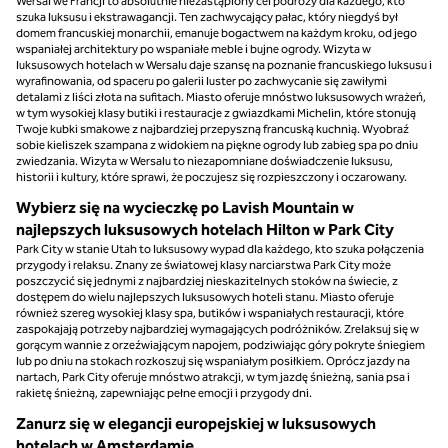
Wersal we Francji to absolutnie niezastąpiony cel podróży dla każdego, kto
szuka luksusu i ekstrawagancji. Ten zachwycający pałac, który niegdyś był
domem francuskiej monarchii, emanuje bogactwem na każdym kroku, od jego
wspaniałej architektury po wspaniałe meble i bujne ogrody. Wizyta w
luksusowych hotelach w Wersalu daje szansę na poznanie francuskiego luksusu i
wyrafinowania, od spaceru po galerii luster po zachwycanie się zawiłymi
detalami z liści złota na sufitach. Miasto oferuje mnóstwo luksusowych wrażeń,
w tym wysokiej klasy butiki i restauracje z gwiazdkami Michelin, które stonują
Twoje kubki smakowe z najbardziej przepyszną francuską kuchnią. Wyobraź
sobie kieliszek szampana z widokiem na piękne ogrody lub zabieg spa po dniu
zwiedzania. Wizyta w Wersalu to niezapomniane doświadczenie luksusu,
historii i kultury, które sprawi, że poczujesz się rozpieszczony i oczarowany.
Wybierz się na wycieczkę po Lavish Mountain w
najlepszych luksusowych hotelach Hilton w Park City
Park City w stanie Utah to luksusowy wypad dla każdego, kto szuka połączenia
przygody i relaksu. Znany ze światowej klasy narciarstwa Park City może
poszczycić się jednymi z najbardziej nieskazitelnych stoków na świecie, z
dostępem do wielu najlepszych luksusowych hoteli stanu. Miasto oferuje
również szereg wysokiej klasy spa, butików i wspaniałych restauracji, które
zaspokajają potrzeby najbardziej wymagających podróżników. Zrelaksuj się w
gorącym wannie z orzeźwiającym napojem, podziwiając góry pokryte śniegiem
lub po dniu na stokach rozkoszuj się wspaniałym posiłkiem. Oprócz jazdy na
nartach, Park City oferuje mnóstwo atrakcji, w tym jazdę śnieżną, sania psa i
rakietę śnieżną, zapewniając pełne emocji i przygody dni.
Zanurz się w elegancji europejskiej w luksusowych
hotelach w Amsterdamie