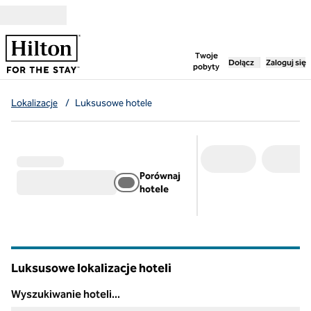
Przejdź do treści
,
otwiera nową ka
Twoje
Dołącz
Zaloguj się
pobyty
Lokalizacje
/
Luksusowe hotele
Porównaj
hotele
Luksusowe lokalizacje hoteli
Wyszukiwanie hoteli...
Wyszukiwanie hoteli...