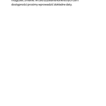
mogą ulec zmianie. W celu uzyskania konkretnych cen i
dostępności prosimy wprowadzić dokładne daty.