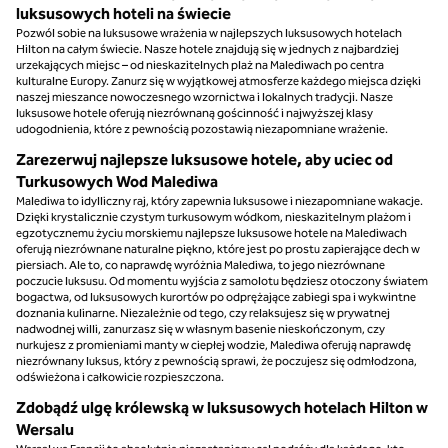
luksusowych hoteli na świecie
Pozwól sobie na luksusowe wrażenia w najlepszych luksusowych hotelach
Hilton na całym świecie. Nasze hotele znajdują się w jednych z najbardziej
urzekających miejsc – od nieskazitelnych plaż na Malediwach po centra
kulturalne Europy. Zanurz się w wyjątkowej atmosferze każdego miejsca dzięki
naszej mieszance nowoczesnego wzornictwa i lokalnych tradycji. Nasze
luksusowe hotele oferują niezrównaną gościnność i najwyższej klasy
udogodnienia, które z pewnością pozostawią niezapomniane wrażenie.
Zarezerwuj najlepsze luksusowe hotele, aby uciec od
Turkusowych Wod Malediwa
Malediwa to idylliczny raj, który zapewnia luksusowe i niezapomniane wakacje.
Dzięki krystalicznie czystym turkusowym wódkom, nieskazitelnym plażom i
egzotycznemu życiu morskiemu najlepsze luksusowe hotele na Malediwach
oferują niezrównane naturalne piękno, które jest po prostu zapierające dech w
piersiach. Ale to, co naprawdę wyróżnia Malediwa, to jego niezrównane
poczucie luksusu. Od momentu wyjścia z samolotu będziesz otoczony światem
bogactwa, od luksusowych kurortów po odprężające zabiegi spa i wykwintne
doznania kulinarne. Niezależnie od tego, czy relaksujesz się w prywatnej
nadwodnej willi, zanurzasz się w własnym basenie nieskończonym, czy
nurkujesz z promieniami manty w ciepłej wodzie, Malediwa oferują naprawdę
niezrównany luksus, który z pewnością sprawi, że poczujesz się odmłodzona,
odświeżona i całkowicie rozpieszczona.
Zdobądź ulgę królewską w luksusowych hotelach Hilton w
Wersalu