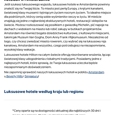
Jeśli szukasz luksusowego wyjazdu, luksusowe hotele w Amsterdamie powinny
znaleźć się na Twojej liście. To miasto jest perłą Europy, z krętymi kanałami,
światowej klasy muzeami i tętniącym życiem nocnym życiem. To idealne miejsce
dla podróżnych, którzy cenią sobie wyśmienite rzeczy w życiu. W mieście
znajdują się jedne z najbardziej ekskluzywnych hoteli, restauracji i sklepów na
świecie. Możesz rozkoszować się posiłkiem z gwiazdką Michelin, pić napoje na
dachach z widokiem na miasto lub robić zakupy w butikach projektantów.
Amsterdam ma również bogate dziedzictwo kulturowe, z kultowymi miejscami,
takimi jak Muzeum Van Gogha, Dom Anny Frank i Rijksmuseum. Niezależnie od
tego, czy chcesz zwiedzać miasto rowerem, czy wybrać się na luksusowy rejs
kanałowy, Amsterdam ma wszystko, czego potrzebujesz na niezapomniane,
wysokiej klasy wakacje.
Luksusowe hotele Hilton na całym świecie oferują niezrównane wrażenia, łącząc
światowej klasy udogodnienia z lokalnymi tradycjami. Posiadamy jedne z
najlepszych hoteli, które sprawią, że Twoja luksusowa ucieczka będzie
niezapomnianym doświadczeniem.
Nie zapomnij sprawdzić naszych luksusowych hoteli w pobliżu
Amsterdam
u,
Beverly Hills
i
Singapuru
!
Luksusowe hotele według kraju lub regionu
*Ceny oparte są na dostępności aktualnej dla najbliższych 30 dni i