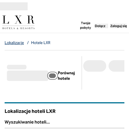
Przejdź do treści
,
otwiera nową ka
Twoje
Dołącz
Zaloguj się
pobyty
Lokalizacje
/
Hotele LXR
Porównaj
hotele
Lokalizacje hoteli LXR
Wyszukiwanie hoteli...
Wyszukiwanie hoteli...