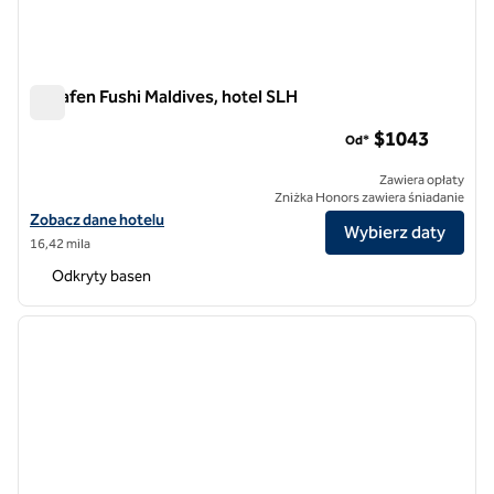
Huvafen Fushi Maldives, hotel SLH
Huvafen Fushi Maldives, hotel SLH
$1​043
Od*
Zawiera opłaty
Zniżka Honors zawiera śniadanie
Zobacz szczegóły hotelu Huvafen Fushi Maldives, SLH Hotel
Zobacz dane hotelu
Wybierz daty
16,42 mila
Odkryty basen
1
/
12
poprzedni obraz
następ
1 z 12