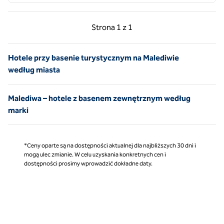
Poprzednia strona, 1 z 1
Następna strona, 1 z 
Strona
1 z 1
Strona 1 z 1
Hotele przy basenie turystycznym na Malediwie
według miasta
Malediwa – hotele z basenem zewnętrznym według
marki
*Ceny oparte są na dostępności aktualnej dla najbliższych 30 dni i
mogą ulec zmianie. W celu uzyskania konkretnych cen i
dostępności prosimy wprowadzić dokładne daty.