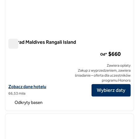
Conrad Maldives Rangali Island
Conrad Maldives Rangali Island
$660
Od*
Zawiera opłaty
Zakup z wyprzedzeniem, zawiera
śniadanie – oferta dla uczestników
programu Honors
Zobacz szczegóły hotelu Conrad Maldives Rangali Island
Zobacz dane hotelu
Wybierz daty
66,53 mila
Odkryty basen
1
/
12
poprzedni obraz
następ
1 z 12