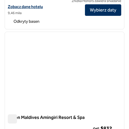
Zniżka Honors zawiera śniadanie
Zobacz szczegóły hotelu Baros Maldives, SLH Hotel
Zobacz dane hotelu
Wybierz daty
9,46 mila
Odkryty basen
1
/
12
poprzedni obraz
następ
1 z 12
Hilton Maldives Amingiri Resort & Spa
Hilton Maldives Amingiri Resort & Spa
$832
Od*