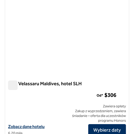
Niva Velassaru Maldives, hotel SLH
Niva Velassaru Maldives, hotel SLH
$306
Od*
Zawiera opłaty
Zakup z wyprzedzeniem, zawiera
śniadanie – oferta dla uczestników
programu Honors
Zobacz szczegóły hotelu Niva Velassaru Maldives, SLH Hotel
Zobacz dane hotelu
Wybierz daty
6,20 mila