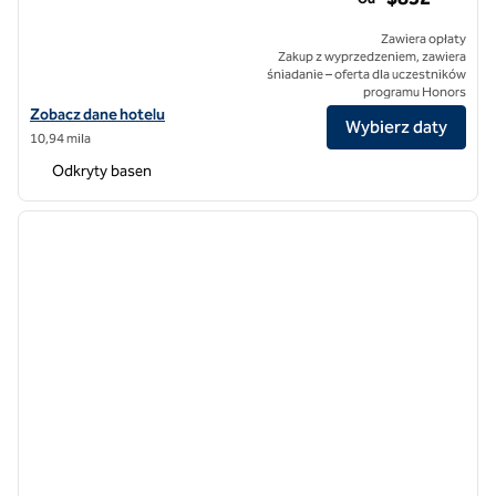
Zawiera opłaty
Zakup z wyprzedzeniem, zawiera
śniadanie – oferta dla uczestników
programu Honors
Zobacz szczegóły hotelu Hilton Maldives Amingiri Resort & Spa
Zobacz dane hotelu
Wybierz daty
10,94 mila
Odkryty basen
1
/
13
poprzedni obraz
następ
1 z 13