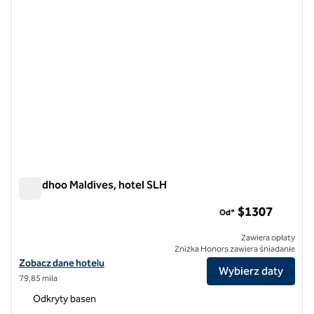
Milaidhoo Maldives, hotel SLH
Milaidhoo Maldives, hotel SLH
$1​307
Od*
Zawiera opłaty
Zniżka Honors zawiera śniadanie
Zobacz szczegóły hotelu Milaidhoo Maldives, SLH Hotel
Zobacz dane hotelu
Wybierz daty
79,85 mila
Odkryty basen