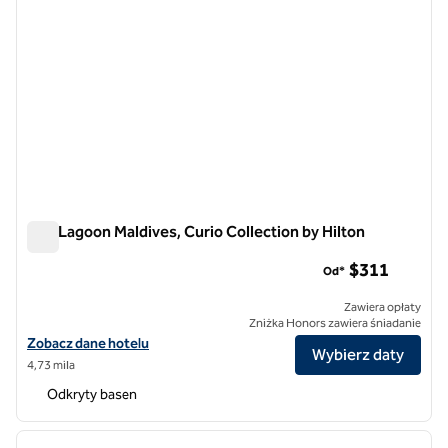
SAii Lagoon Maldives, Curio Collection by Hilton
SAii Lagoon Maldives, Curio Collection by Hilton
$311
Od*
Zawiera opłaty
Zniżka Honors zawiera śniadanie
Zobacz szczegóły hotelu SAii Lagoon Maldives, Curio Collection by H
Zobacz dane hotelu
Wybierz daty
4,73 mila
Odkryty basen
1
/
6
poprzedni obraz
następ
1 z 6