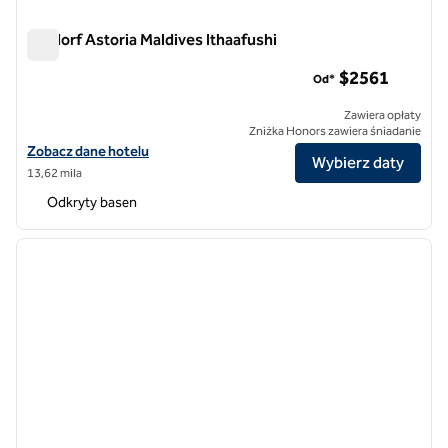
Waldorf Astoria Maldives Ithaafushi
Waldorf Astoria Maldives Ithaafushi
$2​561
Od*
Zawiera opłaty
Zniżka Honors zawiera śniadanie
Zobacz szczegóły hotelu Waldorf Astoria Maldives Ithaafushi
Zobacz dane hotelu
Wybierz daty
13,62 mila
Odkryty basen
1
/
13
poprzedni obraz
następ
1 z 13