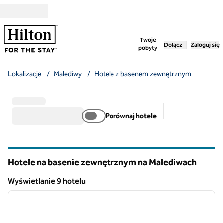
Przejdź do treści
,
otwiera nową ka
Twoje
Dołącz
Zaloguj się
pobyty
Lokalizacje
/
Malediwy
/
Hotele z basenem zewnętrznym
Porównaj hotele
Sugerowane filt
Hotele na basenie zewnętrznym na Malediwach
Wyświetlanie 9 hotelu
1
/
13
Wyświetlanie 9 hotelu
poprzedni obraz
następ
1 z 13