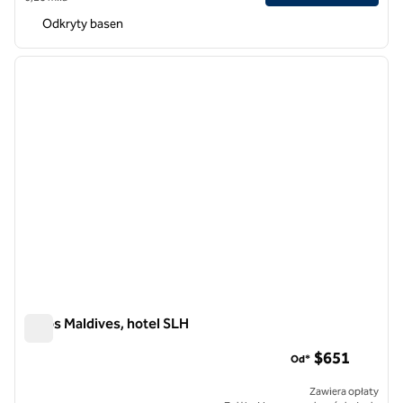
Odkryty basen
1
/
12
poprzedni obraz
następ
1 z 12
Baros Maldives, hotel SLH
Baros Maldives, hotel SLH
$651
Od*
Zawiera opłaty