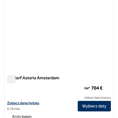
poprzedni obraz
następ
1 z 12
Waldorf Astoria Amsterdam
Waldorf Astoria Amsterdam
704 €
Od*
Hilton Sale Honors
Zobacz szczegóły hotelu Waldorf Astoria Amsterdam
Zobacz dane hotelu
Wybierz daty
0,70 mila
Kryty basen