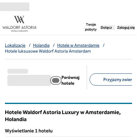
Przejdź do treści
,
otwiera nową ka
Twoje
Dołącz
Zaloguj się
pobyty
Lokalizacje
/
Holandia
/
Hotele w Amsterdamie
/
Hotele luksusowe Waldorf Astoria Amsterdam
Porównaj
Przyjazny zwierzę
hotele
Sugerowane filtry
Hotele Waldorf Astoria Luxury w Amsterdamie,
Holandia
Wyświetlanie 1 hotelu
1
/
12
Wyświetlanie 1 hotelu