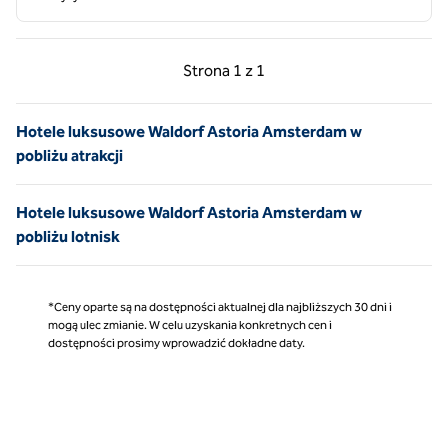
Poprzednia strona, 1 z 1
Następna strona, 1 z 
Strona
1 z 1
Strona 1 z 1
Hotele luksusowe Waldorf Astoria Amsterdam w
pobliżu atrakcji
Hotele luksusowe Waldorf Astoria Amsterdam w
pobliżu lotnisk
*Ceny oparte są na dostępności aktualnej dla najbliższych 30 dni i
mogą ulec zmianie. W celu uzyskania konkretnych cen i
dostępności prosimy wprowadzić dokładne daty.