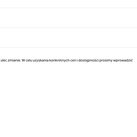
Strona 1 z 1
ą ulec zmianie. W celu uzyskania konkretnych cen i dostępności prosimy wprowadzić