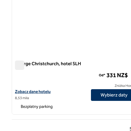
George Christchurch, hotel SLH
George Christchurch, hotel SLH
331 NZ$
Od*
Zniżka Ho
Zobacz szczegóły hotelu The George Christchurch, SLH Hotel
Zobacz dane hotelu
Wybierz daty
8,53 mila
Bezpłatny parking
Poprz