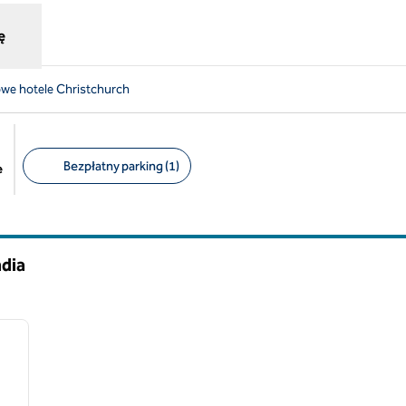
ę
we hotele Christchurch
Bezpłatny parking (1)
e
Sugerowane filtry
dia
1
/
8
następny obraz