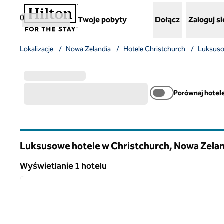
Przejdź do treści
,
otwiera nową kartę
0
Twoje pobyty
Dołącz
Zaloguj si
Lokalizacje
/
Nowa Zelandia
/
Hotele Christchurch
/
Luksuso
Porównaj hotel
Luksusowe hotele w Christchurch, Nowa Zelan
Wyświetlanie 1 hotelu
Wyświetlanie 1 hotelu
poprzedni obraz
1 z 8