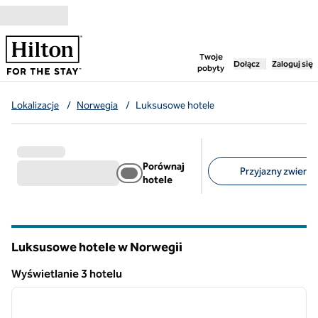
Przejdź do treści
,
otwiera nową ka
Twoje
Dołącz
Zaloguj się
pobyty
Lokalizacje
/
Norwegia
/
Luksusowe hotele
Porównaj
Przyjazny zwierzę
hotele
Sugerowane filtry
Luksusowe hotele w Norwegii
Wyświetlanie 3 hotelu
1
/
6
Wyświetlanie 3 hotelu
poprzedni obraz
następ
1 z 6