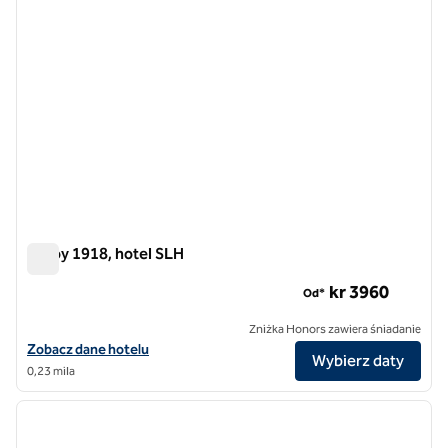
Savoy 1918, hotel SLH
Savoy 1918, hotel SLH
kr 3​960
Od*
Zniżka Honors zawiera śniadanie
Zobacz szczegóły hotelu Savoy 1918, SLH Hotel
Zobacz dane hotelu
Wybierz daty
0,23 mila
1
/
6
poprzedni obraz
następ
1 z 6