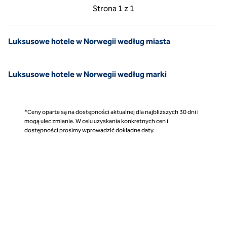
Poprzednia strona, 1 z 1
Następna strona, 1 z 
Strona
1 z 1
Strona 1 z 1
Luksusowe hotele w Norwegii według miasta
Luksusowe hotele w Norwegii według marki
*Ceny oparte są na dostępności aktualnej dla najbliższych 30 dni i
mogą ulec zmianie. W celu uzyskania konkretnych cen i
dostępności prosimy wprowadzić dokładne daty.