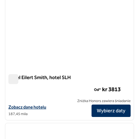
Hotel Eilert Smith, hotel SLH
Hotel Eilert Smith, hotel SLH
kr 3​813
Od*
Zniżka Honors zawiera śniadanie
Zobacz szczegóły hotelu Eilert Smith Hotel, SLH Hotel
Zobacz dane hotelu
Wybierz daty
187,45 mila
1
/
11
poprzedni obraz
następ
1 z 11