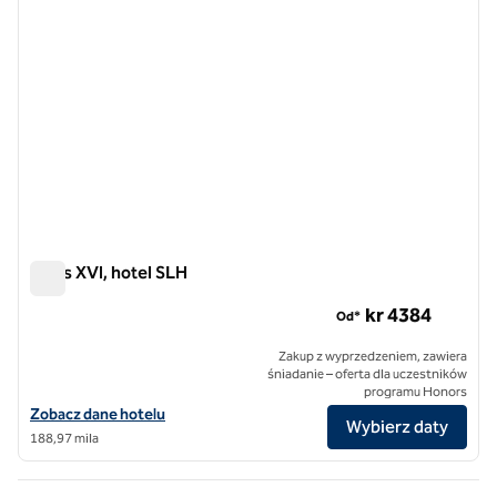
Opus XVI, hotel SLH
Opus XVI, hotel SLH
kr 4​384
Od*
Zakup z wyprzedzeniem, zawiera
śniadanie – oferta dla uczestników
programu Honors
Zobacz szczegóły hotelu Opus XVI, SLH Hotel
Zobacz dane hotelu
Wybierz daty
188,97 mila