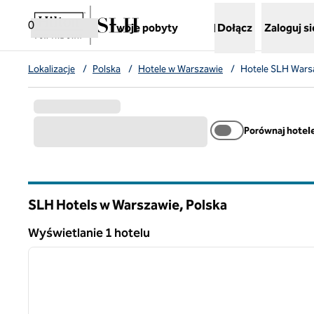
Przejdź do treści
,
otwiera nową kartę
0
Twoje pobyty
Dołącz
Zaloguj si
Lokalizacje
/
Polska
/
Hotele w Warszawie
/
Hotele SLH War
Porównaj hotel
SLH Hotels w Warszawie, Polska
Wyświetlanie 1 hotelu
1
Wyświetlanie 1 hotelu
poprzedni obraz
1 z 12