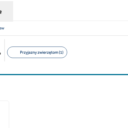
ę
saw
Przyjazny zwierzętom (1)
e
Sugerowane filtry
/
12
następny obraz