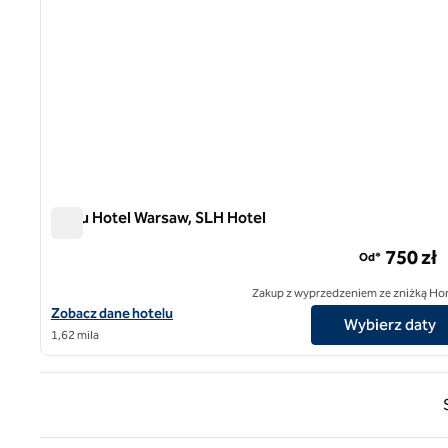
Nobu Hotel Warsaw, SLH Hotel
Nobu Hotel Warsaw, SLH Hotel
750 zł
Od*
Zakup z wyprzedzeniem ze zniżką Ho
Zobacz szczegóły hotelu Nobu Hotel Warsaw, SLH Hotel
Zobacz dane hotelu
Wybierz daty
1,62 mila
Poprz