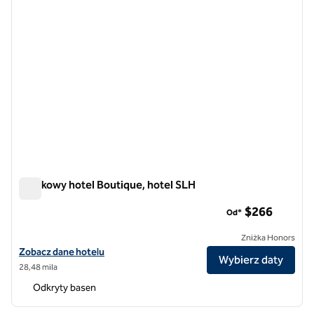
Oliwkowy hotel Boutique, hotel SLH
Oliwkowy hotel Boutique, hotel SLH
$266
Od*
Zniżka Honors
Zobacz szczegóły hotelu Olive Boutique Hotel, SLH Hotel
Zobacz dane hotelu
Wybierz daty
28,48 mila
Odkryty basen