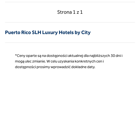
Poprzednia strona, 1 z 1
Następna strona, 1 z 
Strona
1 z 1
Strona 1 z 1
Puerto Rico SLH Luxury Hotels by City
*Ceny oparte są na dostępności aktualnej dla najbliższych 30 dni i
mogą ulec zmianie. W celu uzyskania konkretnych cen i
dostępności prosimy wprowadzić dokładne daty.