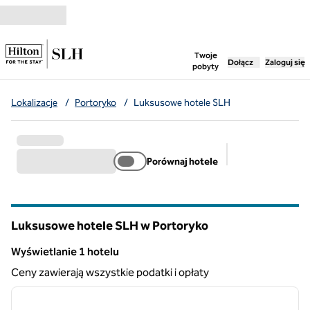
Przejdź do treści
,
otwiera nową ka
Twoje
Dołącz
Zaloguj się
pobyty
Lokalizacje
/
Portoryko
/
Luksusowe hotele SLH
Porównaj hotele
Sugerowane filt
Luksusowe hotele SLH w Portoryko
Wyświetlanie 1 hotelu
Wyświetlanie 1 hotelu
Ceny zawierają wszystkie podatki i opłaty
1
/
8
poprzedni obraz
następ
1 z 8