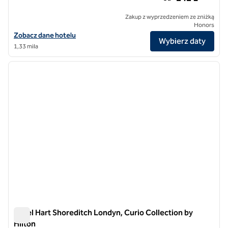
Zakup z wyprzedzeniem ze zniżką
Honors
Zobacz szczegóły hotelu The Waldorf Hilton w Londynie
Zobacz dane hotelu
Wybierz daty
1,33 mila
1
/
12
poprzedni obraz
następ
1 z 12
Hotel Hart Shoreditch Londyn, Curio Collection by
Hilton