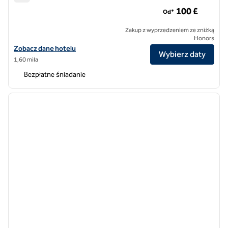
Hampton by Hilton Londyn Old Street
100 £
Od*
Zakup z wyprzedzeniem ze zniżką
Honors
Zobacz szczegóły hotelu Hampton by Hilton London Old Street
Zobacz dane hotelu
Wybierz daty
1,60 mila
Bezpłatne śniadanie
1
/
11
poprzedni obraz
następ
1 z 11