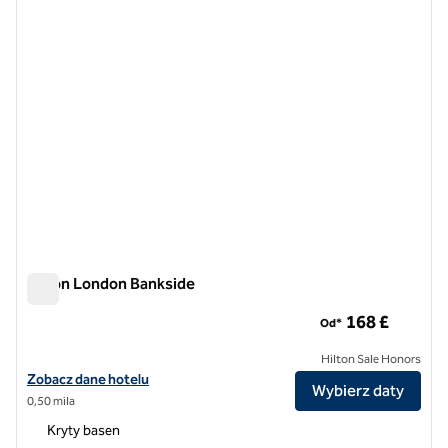
Hilton London Bankside
Hilton London Bankside
168 £
Od*
Hilton Sale Honors
Zobacz szczegóły hotelu Hilton London Bankside
Zobacz dane hotelu
Wybierz daty
0,50 mila
Kryty basen