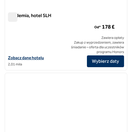
Akademia, hotel SLH
Akademia, hotel SLH
178 £
Od*
Zawiera opłaty
Zakup z wyprzedzeniem, zawiera
śniadanie – oferta dla uczestników
programu Honors
Zobacz szczegóły hotelu The Academy, SLH Hotel
Zobacz dane hotelu
Wybierz daty
2,01 mila
1
/
12
poprzedni obraz
następ
1 z 12