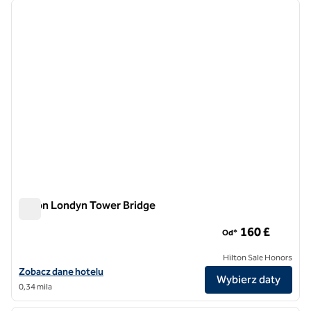
poprzedni obraz
następ
1 z 11
Hilton Londyn Tower Bridge
Hilton Londyn Tower Bridge
160 £
Od*
Hilton Sale Honors
Zobacz szczegóły hotelu Hilton London Tower Bridge
Zobacz dane hotelu
Wybierz daty
0,34 mila
1
/
10