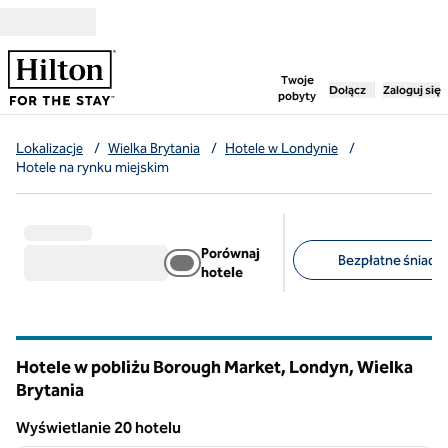
Przejdź do treści
,
otwiera nową ka
Twoje
Dołącz
Zaloguj się
pobyty
Lokalizacje
/
Wielka Brytania
/
Hotele w Londynie
/
Hotele na rynku miejskim
Porównaj
Bezpłatne śniadan
hotele
Sugerowane filtry
Hotele w pobliżu Borough Market, Londyn, Wielka
Brytania
Wyświetlanie 20 hotelu
1
/
11
Wyświetlanie 20 hotelu