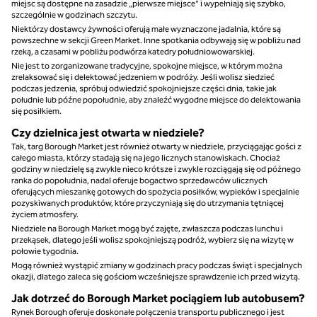
miejsc są dostępne na zasadzie „pierwsze miejsce” i wypełniają się szybko,
szczególnie w godzinach szczytu.
Niektórzy dostawcy żywności oferują małe wyznaczone jadalnia, które są
powszechne w sekcji Green Market. Inne spotkania odbywają się w pobliżu nad
rzeką, a czasami w pobliżu podwórza katedry południowowarskiej.
Nie jest to zorganizowane tradycyjne, spokojne miejsce, w którym można
zrelaksować się i delektować jedzeniem w podróży. Jeśli wolisz siedzieć
podczas jedzenia, spróbuj odwiedzić spokojniejsze części dnia, takie jak
południe lub późne popołudnie, aby znaleźć wygodne miejsce do delektowania
się posiłkiem.
Czy dzielnica jest otwarta w niedziele?
Tak, targ Borough Market jest również otwarty w niedziele, przyciągając gości z
całego miasta, którzy stadają się na jego licznych stanowiskach. Chociaż
godziny w niedzielę są zwykle nieco krótsze i zwykle rozciągają się od późnego
ranka do popołudnia, nadal oferuje bogactwo sprzedawców ulicznych
oferujących mieszankę gotowych do spożycia posiłków, wypieków i specjalnie
pozyskiwanych produktów, które przyczyniają się do utrzymania tętniącej
życiem atmosfery.
Niedziele na Borough Market mogą być zajęte, zwłaszcza podczas lunchu i
przekąsek, dlatego jeśli wolisz spokojniejszą podróż, wybierz się na wizytę w
połowie tygodnia.
Mogą również wystąpić zmiany w godzinach pracy podczas świąt i specjalnych
okazji, dlatego zaleca się gościom wcześniejsze sprawdzenie ich przed wizytą.
Jak dotrzeć do Borough Market pociągiem lub autobusem?
Rynek Borough oferuje doskonałe połączenia transportu publicznego i jest