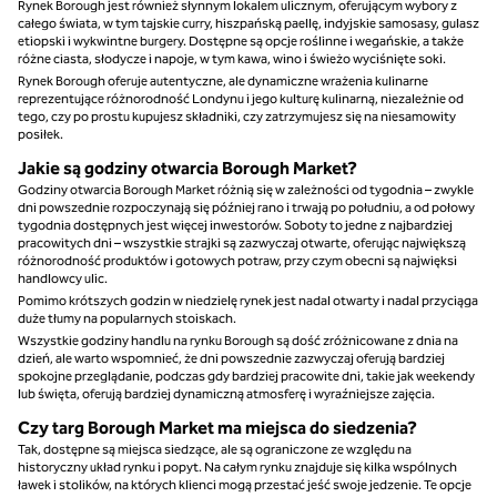
Rynek Borough jest również słynnym lokalem ulicznym, oferującym wybory z
całego świata, w tym tajskie curry, hiszpańską paellę, indyjskie samosasy, gulasz
etiopski i wykwintne burgery. Dostępne są opcje roślinne i wegańskie, a także
różne ciasta, słodycze i napoje, w tym kawa, wino i świeżo wyciśnięte soki.
Rynek Borough oferuje autentyczne, ale dynamiczne wrażenia kulinarne
reprezentujące różnorodność Londynu i jego kulturę kulinarną, niezależnie od
tego, czy po prostu kupujesz składniki, czy zatrzymujesz się na niesamowity
posiłek.
Jakie są godziny otwarcia Borough Market?
Godziny otwarcia Borough Market różnią się w zależności od tygodnia – zwykle
dni powszednie rozpoczynają się później rano i trwają po południu, a od połowy
tygodnia dostępnych jest więcej inwestorów. Soboty to jedne z najbardziej
pracowitych dni – wszystkie strajki są zazwyczaj otwarte, oferując największą
różnorodność produktów i gotowych potraw, przy czym obecni są najwięksi
handlowcy ulic.
Pomimo krótszych godzin w niedzielę rynek jest nadal otwarty i nadal przyciąga
duże tłumy na popularnych stoiskach.
Wszystkie godziny handlu na rynku Borough są dość zróżnicowane z dnia na
dzień, ale warto wspomnieć, że dni powszednie zazwyczaj oferują bardziej
spokojne przeglądanie, podczas gdy bardziej pracowite dni, takie jak weekendy
lub święta, oferują bardziej dynamiczną atmosferę i wyraźniejsze zajęcia.
Czy targ Borough Market ma miejsca do siedzenia?
Tak, dostępne są miejsca siedzące, ale są ograniczone ze względu na
historyczny układ rynku i popyt. Na całym rynku znajduje się kilka wspólnych
ławek i stolików, na których klienci mogą przestać jeść swoje jedzenie. Te opcje