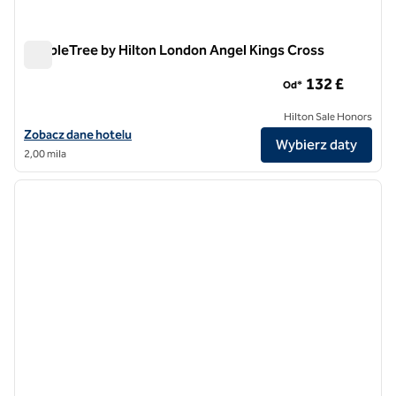
DoubleTree by Hilton London Angel Kings Cross
DoubleTree by Hilton London Angel Kings Cross
132 £
Od*
Hilton Sale Honors
Zobacz szczegóły hotelu DoubleTree by Hilton London Angel Kings 
Zobacz dane hotelu
Wybierz daty
2,00 mila
1
/
6
poprzedni obraz
następ
1 z 6