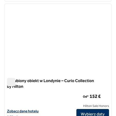
poprzedni obraz
następ
1 z 12
Zagubiony obiekt w Londynie – Curio Collection
by Hilton
Zagubiony obiekt w Londynie – Curio Collection by Hilton
152 £
Od*
Hilton Sale Honors
Zobacz szczegóły hotelu Lost Property St Paul's London - Curio Colle
Zobacz dane hotelu
Wybierz daty