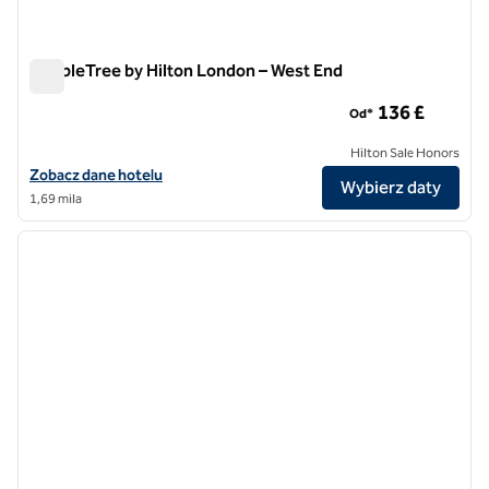
DoubleTree by Hilton London – West End
DoubleTree by Hilton London – West End
136 £
Od*
Hilton Sale Honors
Zobacz szczegóły hotelu DoubleTree by Hilton London – West End
Zobacz dane hotelu
Wybierz daty
1,69 mila
1
/
10
poprzedni obraz
następ
1 z 10