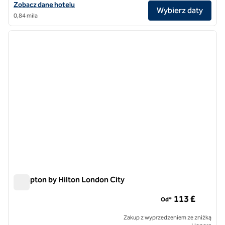
Zobacz szczegóły hotelu Canopy by Hilton London City
Zobacz dane hotelu
Wybierz daty
0,84 mila
1
/
12
poprzedni obraz
następ
1 z 12
Hampton by Hilton London City
Hampton by Hilton London City
113 £
Od*
Zakup z wyprzedzeniem ze zniżką