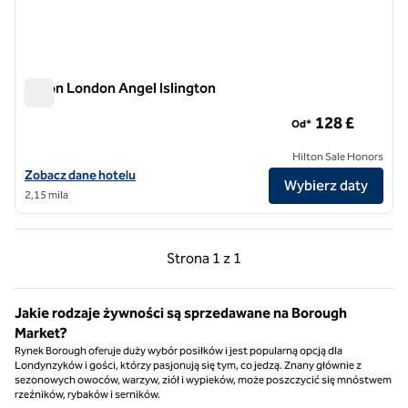
Hilton London Angel Islington
Hilton London Angel Islington
128 £
Od*
Hilton Sale Honors
Zobacz szczegóły hotelu Hilton London Angel Islington
Zobacz dane hotelu
Wybierz daty
2,15 mila
Poprzednia strona, 1 z 1
Następna strona, 1 z 
Strona
1 z 1
Strona 1 z 1
Jakie rodzaje żywności są sprzedawane na Borough
Market?
Rynek Borough oferuje duży wybór posiłków i jest popularną opcją dla
Londynzyków i gości, którzy pasjonują się tym, co jedzą. Znany głównie z
sezonowych owoców, warzyw, ziół i wypieków, może poszczycić się mnóstwem
rzeźników, rybaków i serników.