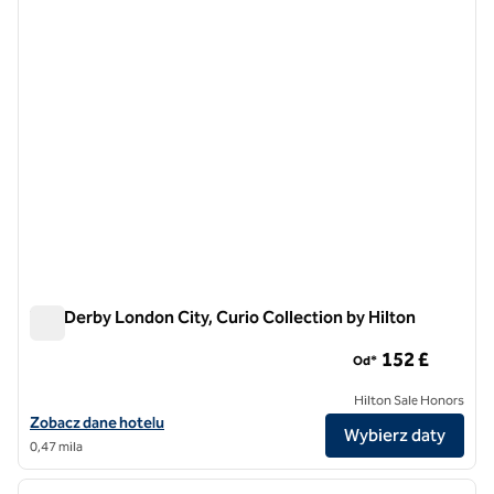
1 z 11
The Derby London City, Curio Collection by Hilton
The Derby London City, Curio Collection by Hilton
152 £
Od*
Hilton Sale Honors
Zobacz szczegóły hotelu The Derby London City, Curio Collection by
Zobacz dane hotelu
Wybierz daty
0,47 mila
1
/
12
poprzedni obraz
następ
1 z 12