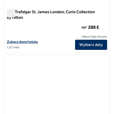
The Trafalgar St. James London, Curio Collection
by Hilton
The Trafalgar St. James London, Curio Collection by Hilton
288 £
Od*
Hilton Sale Honors
Zobacz szczegóły hotelu The Trafalgar St. James London, Curio Colle
Zobacz dane hotelu
Wybierz daty
1,67 mila
1
/
12
poprzedni obraz
następ
1 z 12