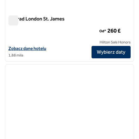
Conrad London St. James
Conrad London St. James
260 £
Od*
Hilton Sale Honors
Zobacz szczegóły hotelu Conrad London St. James
Zobacz dane hotelu
Wybierz daty
1,88 mila
1
/
12
poprzedni obraz
następ
1 z 12