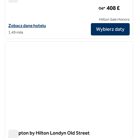
NoMad London
408 £
Od*
Hilton Sale Honors
Zobacz szczegóły hotelu NoMad London
Zobacz dane hotelu
Wybierz daty
1,49 mila
1
/
12
poprzedni obraz
następ
1 z 12
Hampton by Hilton Londyn Old Street