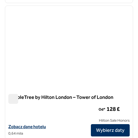
1
/
12
poprzedni obraz
następ
1 z 12
DoubleTree by Hilton London – Tower of London
DoubleTree by Hilton London – Tower of London
128 £
Od*
Hilton Sale Honors
Zobacz szczegóły hotelu DoubleTree by Hilton London – Tower of L
Zobacz dane hotelu
Wybierz daty
0,64 mila
1
/
12