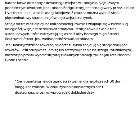
bardzo łatwo dostępny z dowolnego miejsca w Londynie. Najbliższym
podziemnym dworcem jest London Bridge, który jest obsługiwany przez Jubilee
i Northern Lines, a także usługi kolejowe. Z dworca można wybrać się na
pięciominutowy spacer do głównego wejścia na rynek.
Stacja metra w dzielnicy, na linii północnej, również znajduje się w niewielkiej
odległości, więc jest to realna alternatywa. Istnieje również wiele tras
autobusowych, które zatrzymują się wzdłuż ulicy Borough High Street i
Southwark Street, jeśli wolisz podróżować autobusem.
Jeśli lubisz jeździć na rowerze, na obrzeżu rynku znajdują się stacje dokujące
rowerów. Jeśli odkrywasz Tamizę lub zatrzymujesz się na Brzegu Południowym,
możesz po prostu wybrać się tutaj z lokalnych atrakcji, takich jak Tate Modern i
Globe Theatre.
*Ceny oparte są na dostępności aktualnej dla najbliższych 30 dni i
mogą ulec zmianie. W celu uzyskania konkretnych cen i
dostępności prosimy wprowadzić dokładne daty.