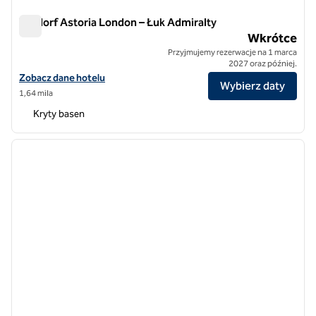
Waldorf Astoria London – Łuk Admiralty
Waldorf Astoria London – Łuk Admiralty
Wkrótce
Przyjmujemy rezerwacje na 1 marca
2027 oraz później.
Zobacz szczegóły hotelu Waldorf Astoria London - Łuk Admiralty
Zobacz dane hotelu
Wybierz daty
1,64 mila
Kryty basen
1
/
12
poprzedni obraz
następ
1 z 12