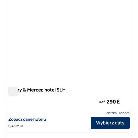
poprzedni obraz
następ
1 z 10
Vintry & Mercer, hotel SLH
Vintry & Mercer, hotel SLH
290 £
Od*
Zniżka Honors
Zobacz szczegóły hotelu Vintry & Mercer, SLH Hotel
Zobacz dane hotelu
Wybierz daty
0,43 mila
1
/
11
poprzedni obraz
następ