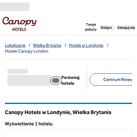
Przejdź do treści
,
otwiera nową ka
Twoje
Dołącz
Zaloguj się
pobyty
Lokalizacje
/
Wielka Brytania
/
Hotele w Londynie
/
Hotele Canopy London
Porównaj
Centrum fitness (
hotele
Sugerowane filtry
Canopy Hotels w Londynie, Wielka Brytania
Wyświetlanie 1 hotelu
1
/
12
Wyświetlanie 1 hotelu
poprzedni obraz
następ
1 z 12