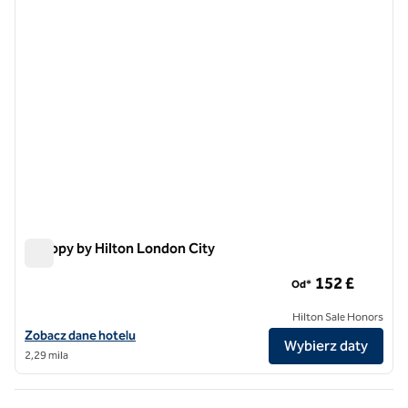
Canopy by Hilton London City
Canopy by Hilton London City
152 £
Od*
Hilton Sale Honors
Zobacz szczegóły hotelu Canopy by Hilton London City
Zobacz dane hotelu
Wybierz daty
2,29 mila