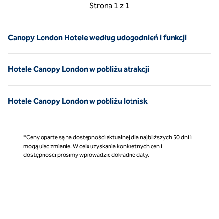
Poprzednia strona, 1 z 1
Następna strona, 1 z 
Strona
1 z 1
Strona 1 z 1
Canopy London Hotele według udogodnień i funkcji
Hotele Canopy London w pobliżu atrakcji
Hotele Canopy London w pobliżu lotnisk
*Ceny oparte są na dostępności aktualnej dla najbliższych 30 dni i
mogą ulec zmianie. W celu uzyskania konkretnych cen i
dostępności prosimy wprowadzić dokładne daty.