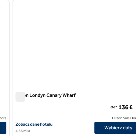
następny obraz
poprzedni obraz
1 z 12
Hilton Londyn Canary Wharf
Hilton Londyn Canary Wharf
136 £
Od*
nors
Hilton Sale Ho
Zobacz szczegóły hotelu Hilton London Canary Wharf
Zobacz dane hotelu
Wybierz daty
4,66 mila
/
12
1