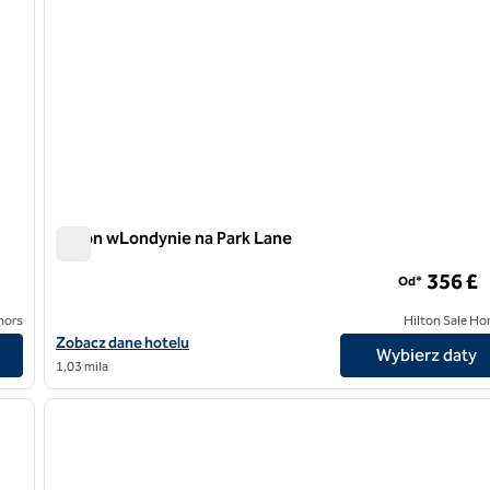
Hilton wLondynie na Park Lane
Hilton wLondynie na Park Lane
356 £
Od*
nors
Hilton Sale Ho
Zobacz szczegóły hotelu London Hilton na Park Lane
Zobacz dane hotelu
Wybierz daty
1,03 mila
/
12
1
następny obraz
poprzedni obraz
1 z 12