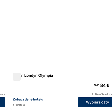
Hilton Londyn Olympia
Hilton Londyn Olympia
84 £
Od*
nors
Hilton Sale Ho
Zobacz szczegóły hotelu Hilton London Olympia
Zobacz dane hotelu
Wybierz daty
3,49 mila
/
12
1