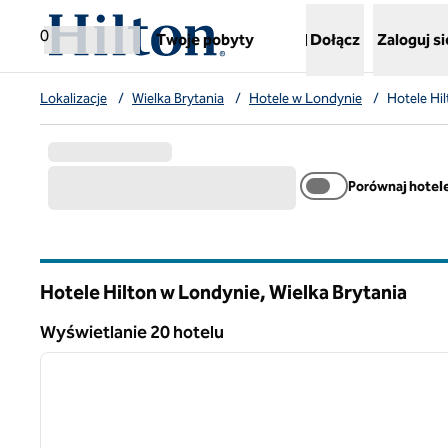
Przejdź do treści
,
otwiera nową kartę
0
Twoje pobyty
Dołącz
Zaloguj si
Lokalizacje
/
Wielka Brytania
/
Hotele w Londynie
/
Hotele Hi
Porównaj hotel
Hotele Hilton w Londynie, Wielka Brytania
Wyświetlanie 20 hotelu
1
Wyświetlanie 20 hotelu
poprzedni obraz
1 z 12