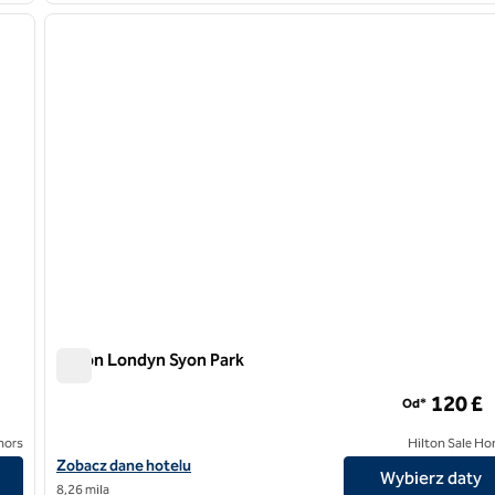
następny obraz
poprzedni obraz
1 z 12
Hilton Londyn Syon Park
Hilton Londyn Syon Park
120 £
Od*
nors
Hilton Sale Ho
Zobacz szczegóły hotelu Hilton London Syon Park
Zobacz dane hotelu
Wybierz daty
8,26 mila