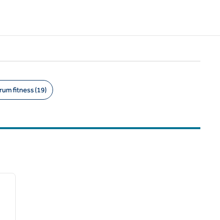
um fitness (19)
/
12
następny obraz