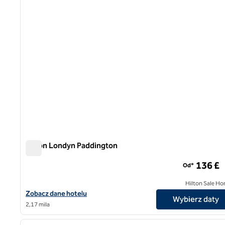
Hilton Londyn Paddington
Hilton Londyn Paddington
136 £
Od*
Hilton Sale Ho
Zobacz szczegóły hotelu Hilton London Paddington
Zobacz dane hotelu
Wybierz daty
2,17 mila
1
poprzedni obraz
1 z 12