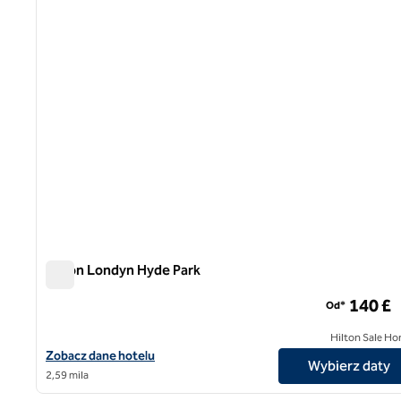
Hilton Londyn Hyde Park
Hilton Londyn Hyde Park
140 £
Od*
Hilton Sale Ho
Zobacz szczegóły hotelu Hilton London Hyde Park
Zobacz dane hotelu
Wybierz daty
2,59 mila
1