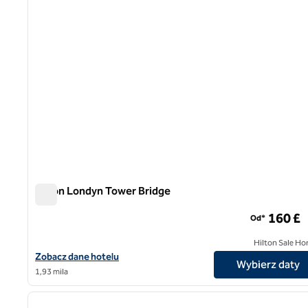
Hilton Londyn Tower Bridge
Hilton Londyn Tower Bridge
160 £
Od*
Hilton Sale Ho
Zobacz szczegóły hotelu Hilton London Tower Bridge
Zobacz dane hotelu
Wybierz daty
1,93 mila
1
poprzedni obraz
1 z 12