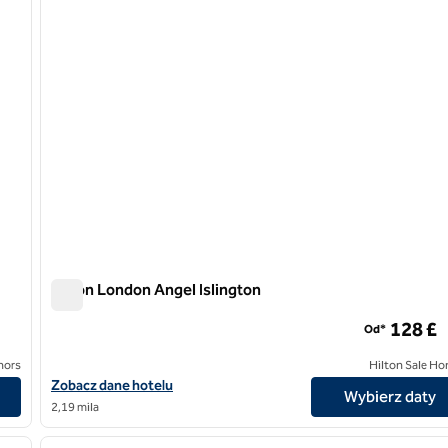
Hilton London Angel Islington
Hilton London Angel Islington
128 £
Od*
nors
Hilton Sale Ho
Zobacz szczegóły hotelu Hilton London Angel Islington
Zobacz dane hotelu
Wybierz daty
2,19 mila
/
12
1
następny obraz
poprzedni obraz
1 z 12