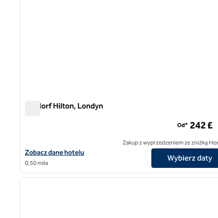
Waldorf Hilton, Londyn
Waldorf Hilton, Londyn
242 £
Od*
Zakup z wyprzedzeniem ze zniżką Ho
Zobacz szczegóły hotelu The Waldorf Hilton w Londynie
Zobacz dane hotelu
Wybierz daty
0,50 mila
1
poprzedni obraz
1 z 12