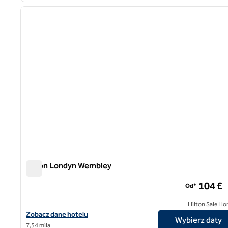
poprzedni obraz
1 z 12
Hilton Londyn Wembley
Hilton Londyn Wembley
104 £
Od*
Hilton Sale Ho
Zobacz szczegóły hotelu Hilton London Wembley
Zobacz dane hotelu
Wybierz daty
7,54 mila