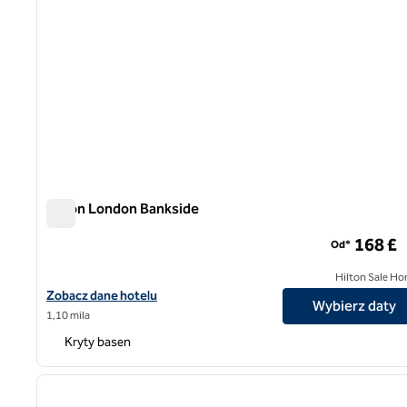
Hilton London Bankside
Hilton London Bankside
168 £
Od*
Hilton Sale Ho
Zobacz szczegóły hotelu Hilton London Bankside
Zobacz dane hotelu
Wybierz daty
1,10 mila
Kryty basen
1
poprzedni obraz
1 z 11