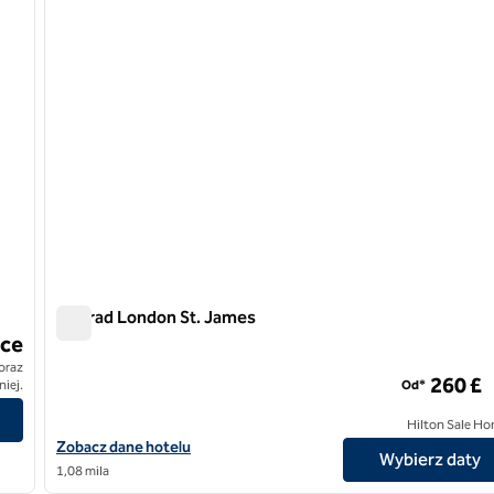
Conrad London St. James
Conrad London St. James
ce
oraz
260 £
iej.
Od*
Hilton Sale Ho
Zobacz szczegóły hotelu Conrad London St. James
Zobacz dane hotelu
Wybierz daty
1,08 mila
/
12
1