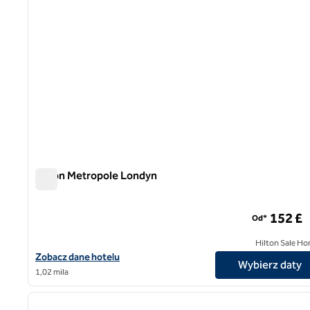
Hilton Metropole Londyn
Hilton Metropole Londyn
152 £
Od*
Hilton Sale Ho
Zobacz szczegóły hotelu Hilton London Metropole
Zobacz dane hotelu
Wybierz daty
1,02 mila
1
poprzedni obraz
1 z 11