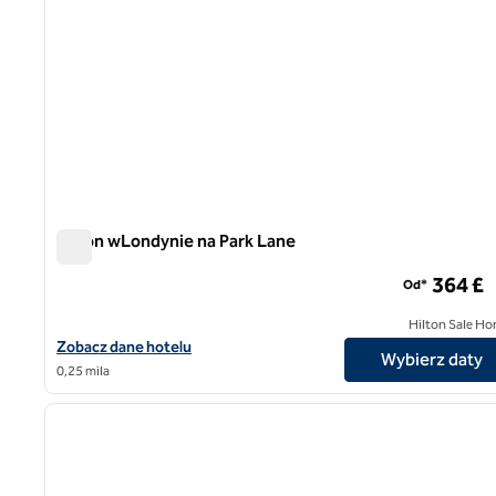
Hilton wLondynie na Park Lane
Hilton wLondynie na Park Lane
364 £
Od*
Hilton Sale Ho
Zobacz szczegóły hotelu London Hilton na Park Lane
Zobacz dane hotelu
Wybierz daty
0,25 mila
1
poprzedni obraz
1 z 12