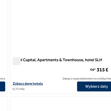
Hotel Capital, Apartments & Townhouse, hotel SLH
Hotel Capital, Apartments & Townhouse, hotel SLH
315 £
Od*
nors
Zakup z wyprzedzeniem ze zniżką Ho
Zobacz szczegóły hotelu The Capital Hotel, Apartments & Town
Zobacz dane hotelu
Wybierz daty
0,72 mila
/
12
1
następny obraz
poprzedni obraz
1 z 12