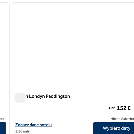
następny obraz
poprzedni obraz
1 z 12
Hilton Londyn Paddington
Hilton Londyn Paddington
152 £
Od*
nors
Hilton Sale Ho
Zobacz szczegóły hotelu Hilton London Paddington
Zobacz dane hotelu
Wybierz daty
1,10 mila