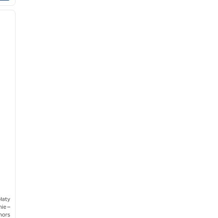
1
/
6
następny obraz
łaty
ie –
nors