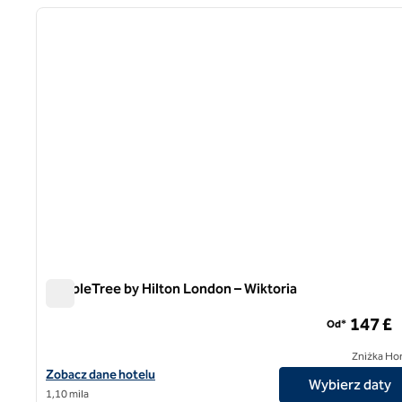
poprzedni obraz
1 z 12
DoubleTree by Hilton London – Wiktoria
DoubleTree by Hilton London – Wiktoria
147 £
Od*
Zniżka Ho
Zobacz szczegóły hotelu DoubleTree by Hilton London – Victoria
Zobacz dane hotelu
Wybierz daty
1,10 mila