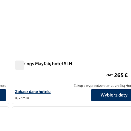
Flemings Mayfair, hotel SLH
Flemings Mayfair, hotel SLH
265 £
Od*
nors
Zakup z wyprzedzeniem ze zniżką Ho
Zobacz szczegóły hotelu Flemings Mayfair, SLH Hotel
Zobacz dane hotelu
Wybierz daty
0,37 mila
/
12
1
następny obraz
poprzedni obraz
1 z 12