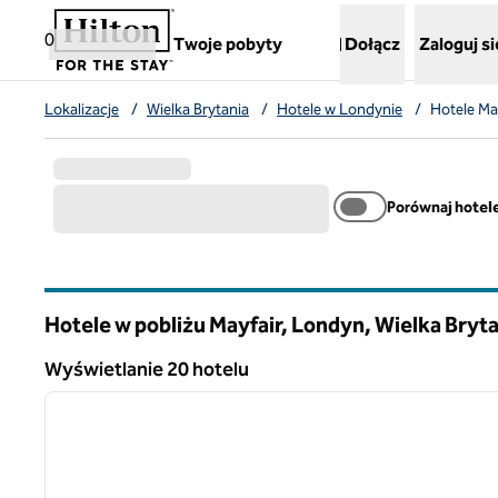
Przejdź do treści
,
otwiera nową kartę
0
Twoje pobyty
Dołącz
Zaloguj si
Lokalizacje
/
Wielka Brytania
/
Hotele w Londynie
/
Hotele Ma
Porównaj hotel
Hotele w pobliżu Mayfair, Londyn, Wielka Bryt
Wyświetlanie 20 hotelu
1
Wyświetlanie 20 hotelu
poprzedni obraz
1 z 12