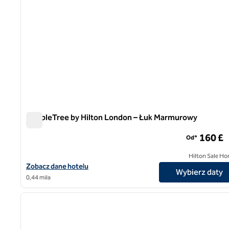
DoubleTree by Hilton London – Łuk Marmurowy
DoubleTree by Hilton London – Łuk Marmurowy
160 £
Od*
Hilton Sale Ho
Zobacz szczegóły hotelu DoubleTree by Hilton London – Marble 
Zobacz dane hotelu
Wybierz daty
0,44 mila
poprzedni obraz
1 z 7