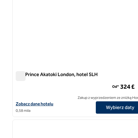
The Prince Akatoki London, hotel SLH
The Prince Akatoki London, hotel SLH
324 £
Od*
Zakup z wyprzedzeniem ze zniżką Ho
Zobacz szczegóły hotelu The Prince Akatoki London, SLH Hotel
Zobacz dane hotelu
Wybierz daty
0,58 mila
1
poprzedni obraz
1 z 12