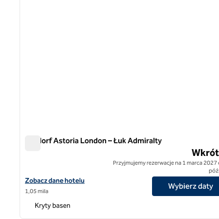
Waldorf Astoria London – Łuk Admiralty
Waldorf Astoria London – Łuk Admiralty
Wkrót
Przyjmujemy rezerwacje na 1 marca 2027 
późn
Zobacz szczegóły hotelu Waldorf Astoria London - Łuk Admiralty
Zobacz dane hotelu
Wybierz daty
1,05 mila
Kryty basen
1