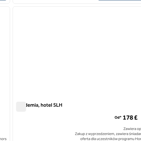
1
/
9
następny obraz
poprzedni obraz
1 z 6
Akademia, hotel SLH
Akademia, hotel SLH
178 £
Od*
Zawiera op
Zakup z wyprzedzeniem, zawiera śniadan
nors
oferta dla uczestników programu Ho