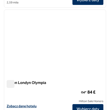
2,59 mila
1
/
12
poprzedni obraz
następ
1 z 12
Hilton Londyn Olympia
Hilton Londyn Olympia
84 £
Od*
Hilton Sale Honors
Zobacz szczegóły hotelu Hilton London Olympia
Zobacz dane hotelu
Wybierz daty