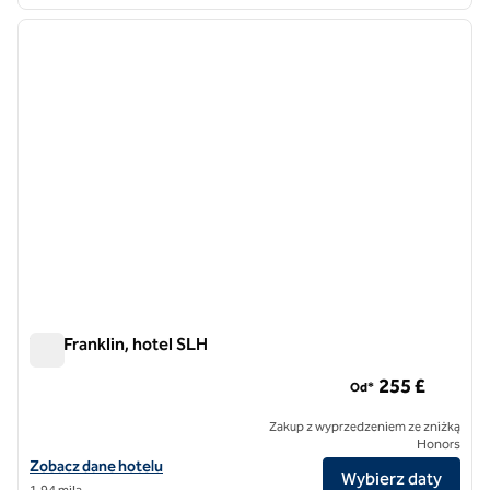
1
/
9
poprzedni obraz
następ
1 z 9
The Franklin, hotel SLH
The Franklin, hotel SLH
255 £
Od*
Zakup z wyprzedzeniem ze zniżką
Honors
Zobacz szczegóły hotelu The Franklin, SLH Hotel
Zobacz dane hotelu
Wybierz daty
1,94 mila