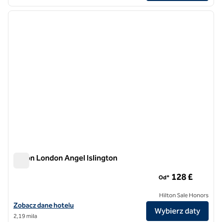
1
/
12
poprzedni obraz
następ
1 z 12
Hilton London Angel Islington
Hilton London Angel Islington
128 £
Od*
Hilton Sale Honors
Zobacz szczegóły hotelu Hilton London Angel Islington
Zobacz dane hotelu
Wybierz daty
2,19 mila