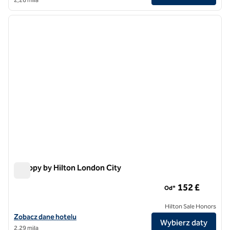
1
/
12
poprzedni obraz
następ
1 z 12
Canopy by Hilton London City
Canopy by Hilton London City
152 £
Od*
Hilton Sale Honors
Zobacz szczegóły hotelu Canopy by Hilton London City
Zobacz dane hotelu
Wybierz daty
2,29 mila