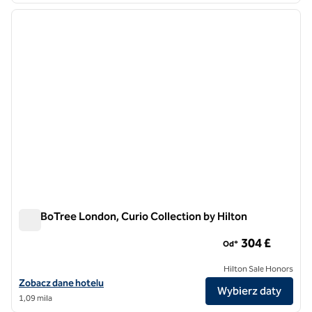
poprzedni obraz
następ
1 z 12
The BoTree London, Curio Collection by Hilton
The BoTree London, Curio Collection by Hilton
304 £
Od*
Hilton Sale Honors
Zobacz szczegóły hotelu BoTree London, Curio Collection by Hilton
Zobacz dane hotelu
Wybierz daty
1,09 mila
1
/
10