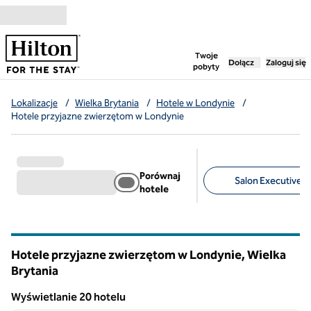
Przejdź do treści
,
otwiera nową ka
Twoje
Dołącz
Zaloguj się
pobyty
Lokalizacje
/
Wielka Brytania
/
Hotele w Londynie
/
Hotele przyjazne zwierzętom w Londynie
Porównaj
Salon Executive (6
hotele
Sugerowane filtry
Hotele przyjazne zwierzętom w Londynie, Wielka
Brytania
Wyświetlanie 20 hotelu
1
/
11
Wyświetlanie 20 hotelu