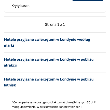
Kryty basen
Poprzednia strona, 1 z 1
Następna strona, 1 z 
Strona
1 z 1
Strona 1 z 1
Hotele przyjazne zwierzętom w Londynie według
marki
Hotele przyjazne zwierzętom w Londynie w pobliżu
atrakcji
Hotele przyjazne zwierzętom w Londynie w pobliżu
lotnisk
*Ceny oparte są na dostępności aktualnej dla najbliższych 30 dni i
mogą ulec zmianie. W celu uzyskania konkretnych cen i