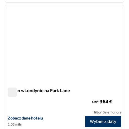
1
/
12
poprzedni obraz
następ
1 z 12
Hilton wLondynie na Park Lane
Hilton wLondynie na Park Lane
364 £
Od*
Hilton Sale Honors
Zobacz szczegóły hotelu London Hilton na Park Lane
Zobacz dane hotelu
Wybierz daty
1,03 mila
1
/
12