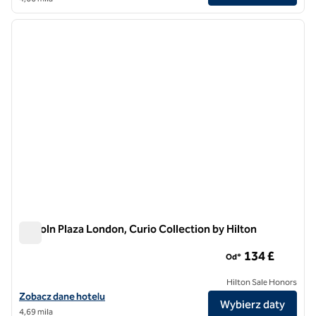
1
/
12
poprzedni obraz
następ
1 z 12
Lincoln Plaza London, Curio Collection by Hilton
Lincoln Plaza London, Curio Collection by Hilton
134 £
Od*
Hilton Sale Honors
Zobacz szczegóły hotelu Lincoln Plaza London, Curio Collection by H
Zobacz dane hotelu
Wybierz daty
4,69 mila