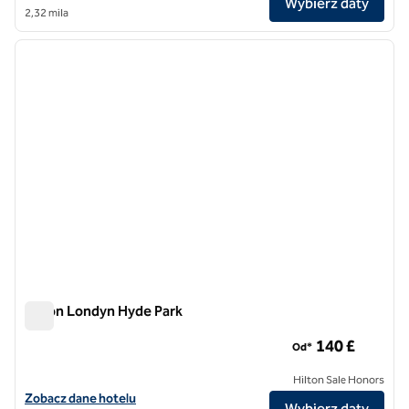
Wybierz daty
2,32 mila
1
/
12
poprzedni obraz
następ
1 z 12
Hilton Londyn Hyde Park
Hilton Londyn Hyde Park
140 £
Od*
Hilton Sale Honors
Zobacz szczegóły hotelu Hilton London Hyde Park
Zobacz dane hotelu
Wybierz daty