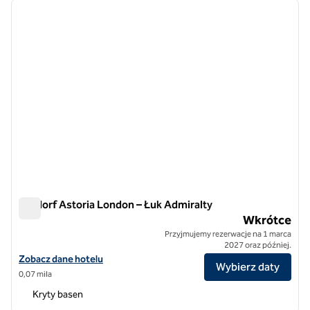
poprzedni obraz
następ
1 z 11
Waldorf Astoria London – Łuk Admiralty
Waldorf Astoria London – Łuk Admiralty
Wkrótce
Przyjmujemy rezerwacje na 1 marca
2027 oraz później.
Zobacz szczegóły hotelu Waldorf Astoria London - Łuk Admiralty
Zobacz dane hotelu
Wybierz daty
0,07 mila
Kryty basen
1
/
12