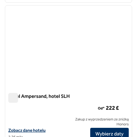
Hotel Ampersand, hotel SLH
Hotel Ampersand, hotel SLH
222 £
Od*
Zakup z wyprzedzeniem ze zniżką
Honors
Zobacz szczegóły hotelu The Ampersand Hotel, SLH Hotel
Zobacz dane hotelu
Wybierz daty
2,26 mila