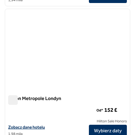
1
/
12
poprzedni obraz
następ
1 z 12
Hilton Metropole Londyn
Hilton Metropole Londyn
152 £
Od*
Hilton Sale Honors
Zobacz szczegóły hotelu Hilton London Metropole
Zobacz dane hotelu
Wybierz daty
1,98 mila