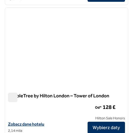
1
/
12
poprzedni obraz
następ
1 z 12
DoubleTree by Hilton London – Tower of London
DoubleTree by Hilton London – Tower of London
128 £
Od*
Hilton Sale Honors
Zobacz szczegóły hotelu DoubleTree by Hilton London – Tower of L
Zobacz dane hotelu
Wybierz daty
2,14 mila