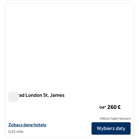
poprzedni obraz
następ
1 z 10
Conrad London St. James
Conrad London St. James
260 £
Od*
Hilton Sale Honors
Zobacz szczegóły hotelu Conrad London St. James
Zobacz dane hotelu
Wybierz daty
0,61 mila
1
/
12