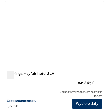
poprzedni obraz
następ
1 z 12
Flemings Mayfair, hotel SLH
Flemings Mayfair, hotel SLH
265 £
Od*
Zakup z wyprzedzeniem ze zniżką
Honors
Zobacz szczegóły hotelu Flemings Mayfair, SLH Hotel
Zobacz dane hotelu
Wybierz daty
0,77 mila