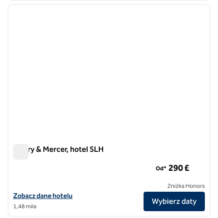
poprzedni obraz
następ
1 z 10
Vintry & Mercer, hotel SLH
Vintry & Mercer, hotel SLH
290 £
Od*
Zniżka Honors
Zobacz szczegóły hotelu Vintry & Mercer, SLH Hotel
Zobacz dane hotelu
Wybierz daty
1,48 mila
1
/
7