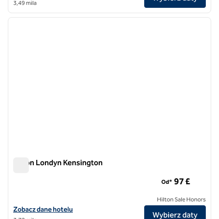
3,49 mila
1
/
12
poprzedni obraz
następ
1 z 12
Hilton Londyn Kensington
Hilton Londyn Kensington
97 £
Od*
Hilton Sale Honors
Zobacz szczegóły hotelu Hilton London Kensington
Zobacz dane hotelu
Wybierz daty