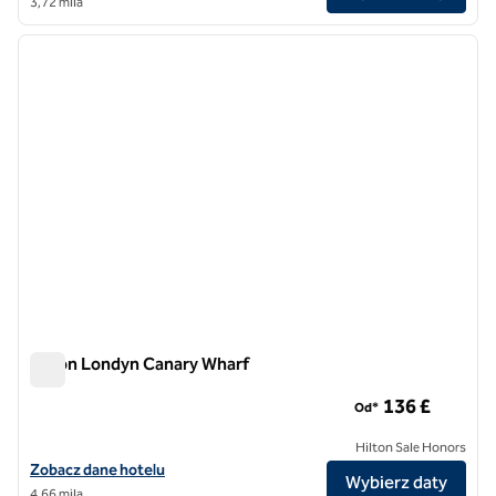
3,72 mila
1
/
12
poprzedni obraz
następ
1 z 12
Hilton Londyn Canary Wharf
Hilton Londyn Canary Wharf
136 £
Od*
Hilton Sale Honors
Zobacz szczegóły hotelu Hilton London Canary Wharf
Zobacz dane hotelu
Wybierz daty
4,66 mila