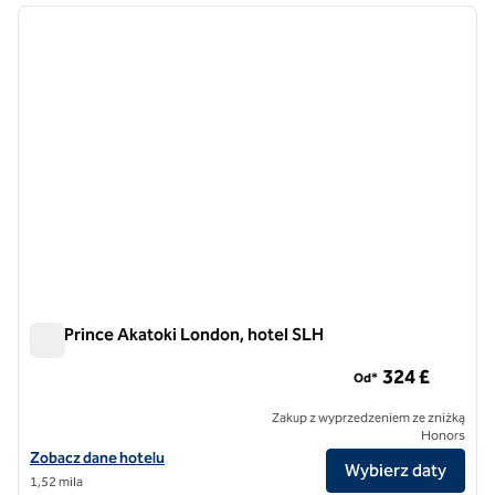
poprzedni obraz
następ
1 z 7
The Prince Akatoki London, hotel SLH
The Prince Akatoki London, hotel SLH
324 £
Od*
Zakup z wyprzedzeniem ze zniżką
Honors
Zobacz szczegóły hotelu The Prince Akatoki London, SLH Hotel
Zobacz dane hotelu
Wybierz daty
1,52 mila