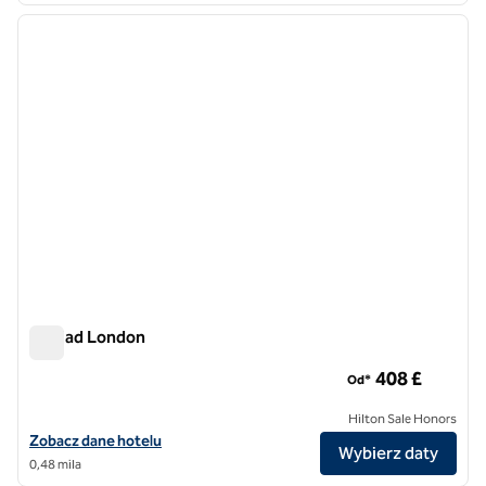
poprzedni obraz
następ
1 z 12
NoMad London
NoMad London
408 £
Od*
Hilton Sale Honors
Zobacz szczegóły hotelu NoMad London
Zobacz dane hotelu
Wybierz daty
0,48 mila
1
/
10