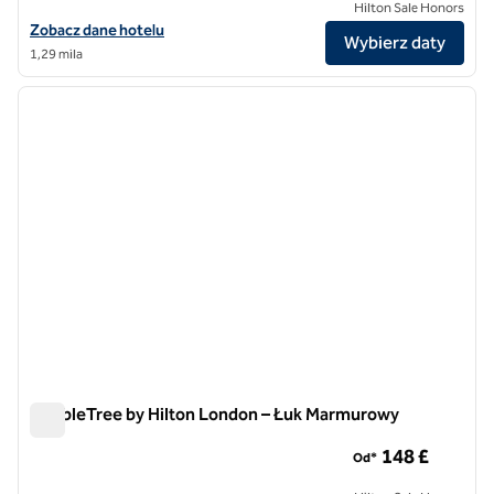
Hilton Sale Honors
Zobacz szczegóły hotelu Hilton London Olympia
Zobacz dane hotelu
Wybierz daty
1,29 mila
1
/
12
poprzedni obraz
następ
1 z 12
DoubleTree by Hilton London – Łuk Marmurowy
DoubleTree by Hilton London – Łuk Marmurowy
148 £
Od*