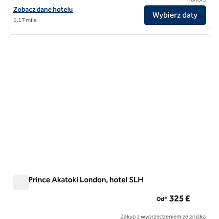
Zobacz szczegóły hotelu London Hilton na Park Lane
Zobacz dane hotelu
Wybierz daty
1,17 mila
1
/
7
poprzedni obraz
następ
1 z 7
The Prince Akatoki London, hotel SLH
The Prince Akatoki London, hotel SLH
325 £
Od*
Zakup z wyprzedzeniem ze zniżką