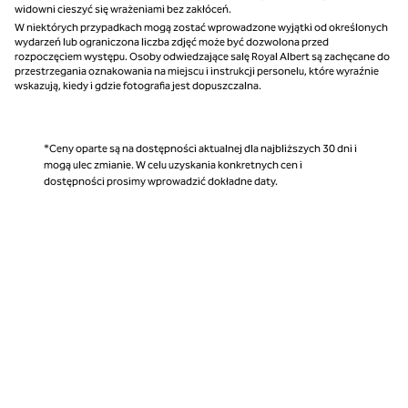
widowni cieszyć się wrażeniami bez zakłóceń.
W niektórych przypadkach mogą zostać wprowadzone wyjątki od określonych
wydarzeń lub ograniczona liczba zdjęć może być dozwolona przed
rozpoczęciem występu. Osoby odwiedzające salę Royal Albert są zachęcane do
przestrzegania oznakowania na miejscu i instrukcji personelu, które wyraźnie
wskazują, kiedy i gdzie fotografia jest dopuszczalna.
*Ceny oparte są na dostępności aktualnej dla najbliższych 30 dni i
mogą ulec zmianie. W celu uzyskania konkretnych cen i
dostępności prosimy wprowadzić dokładne daty.