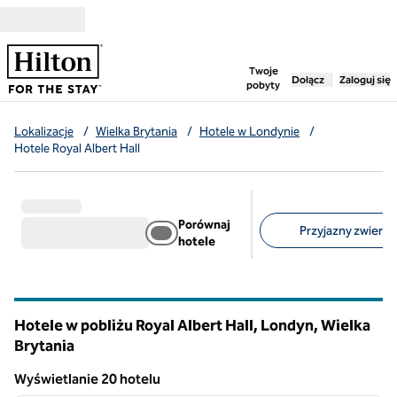
Przejdź do treści
,
otwiera nową ka
Twoje
Dołącz
Zaloguj się
pobyty
Lokalizacje
/
Wielka Brytania
/
Hotele w Londynie
/
Hotele Royal Albert Hall
Porównaj
Przyjazny zwierzę
hotele
Sugerowane filtry
Hotele w pobliżu Royal Albert Hall, Londyn, Wielka
Brytania
Wyświetlanie 20 hotelu
Wyświetlanie 20 hotelu