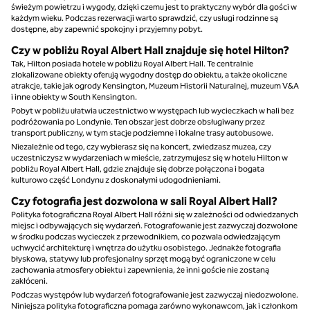
świeżym powietrzu i wygody, dzięki czemu jest to praktyczny wybór dla gości w
każdym wieku. Podczas rezerwacji warto sprawdzić, czy usługi rodzinne są
dostępne, aby zapewnić spokojny i przyjemny pobyt.
Czy w pobliżu Royal Albert Hall znajduje się hotel Hilton?
Tak, Hilton posiada hotele w pobliżu Royal Albert Hall. Te centralnie
zlokalizowane obiekty oferują wygodny dostęp do obiektu, a także okoliczne
atrakcje, takie jak ogrody Kensington, Muzeum Historii Naturalnej, muzeum V&A
i inne obiekty w South Kensington.
Pobyt w pobliżu ułatwia uczestnictwo w występach lub wycieczkach w hali bez
podróżowania po Londynie. Ten obszar jest dobrze obsługiwany przez
transport publiczny, w tym stacje podziemne i lokalne trasy autobusowe.
Niezależnie od tego, czy wybierasz się na koncert, zwiedzasz muzea, czy
uczestniczysz w wydarzeniach w mieście, zatrzymujesz się w hotelu Hilton w
pobliżu Royal Albert Hall, gdzie znajduje się dobrze połączona i bogata
kulturowo część Londynu z doskonałymi udogodnieniami.
Czy fotografia jest dozwolona w sali Royal Albert Hall?
Polityka fotograficzna Royal Albert Hall różni się w zależności od odwiedzanych
miejsc i odbywających się wydarzeń. Fotografowanie jest zazwyczaj dozwolone
w środku podczas wycieczek z przewodnikiem, co pozwala odwiedzającym
uchwycić architekturę i wnętrza do użytku osobistego. Jednakże fotografia
błyskowa, statywy lub profesjonalny sprzęt mogą być ograniczone w celu
zachowania atmosfery obiektu i zapewnienia, że inni goście nie zostaną
zakłóceni.
Podczas występów lub wydarzeń fotografowanie jest zazwyczaj niedozwolone.
Niniejsza polityka fotograficzna pomaga zarówno wykonawcom, jak i członkom