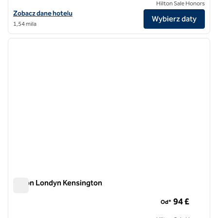
Hilton Sale Honors
Zobacz szczegóły hotelu DoubleTree by Hilton London – Victoria
Zobacz dane hotelu
Wybierz daty
1,54 mila
1
/
12
poprzedni obraz
następ
1 z 12
Hilton Londyn Kensington
Hilton Londyn Kensington
94 £
Od*