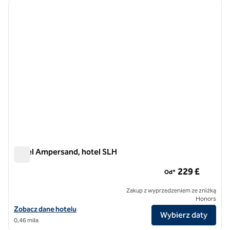
Hotel Ampersand, hotel SLH
Hotel Ampersand, hotel SLH
229 £
Od*
Zakup z wyprzedzeniem ze zniżką
Honors
Zobacz szczegóły hotelu The Ampersand Hotel, SLH Hotel
Zobacz dane hotelu
Wybierz daty
0,46 mila
1
/
12