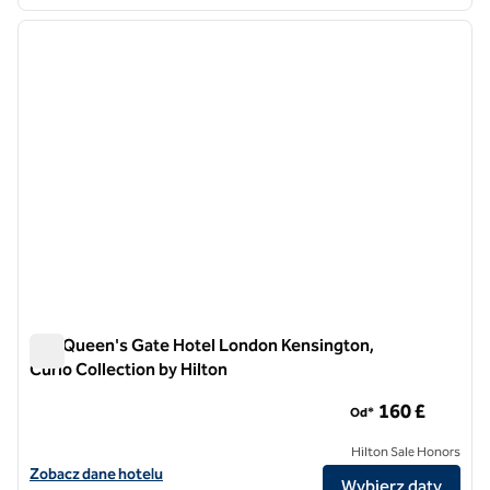
1
/
12
poprzedni obraz
następ
1 z 12
100 Queen's Gate Hotel London Kensington,
Curio Collection by Hilton
100 Queen's Gate Hotel London Kensington, Curio Collection
160 £
Od*
Hilton Sale Honors
Zobacz szczegóły hotelu 100 Queen's Gate Hotel London Kensington,
Zobacz dane hotelu
Wybierz daty