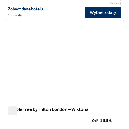
Honors
Zobacz szczegóły hotelu Flemings Mayfair, SLH Hotel
Zobacz dane hotelu
Wybierz daty
1,44 mila
1
/
12
poprzedni obraz
następ
1 z 12
DoubleTree by Hilton London – Wiktoria
DoubleTree by Hilton London – Wiktoria
144 £
Od*