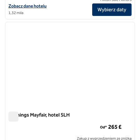
Zobacz szczegóły hotelu Hilton London Metropole
Zobacz dane hotelu
Wybierz daty
1,32 mila
1
/
12
poprzedni obraz
następ
1 z 12
Flemings Mayfair, hotel SLH
Flemings Mayfair, hotel SLH
265 £
Od*
Zakup z wyprzedzeniem ze zniżką