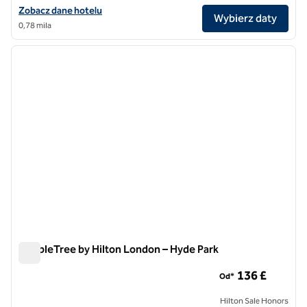
Zobacz szczegóły hotelu Hilton London Hyde Park
Zobacz dane hotelu
Wybierz daty
0,78 mila
1
/
12
poprzedni obraz
następ
1 z 12
DoubleTree by Hilton London – Hyde Park
DoubleTree by Hilton London – Hyde Park
136 £
Od*
Hilton Sale Honors