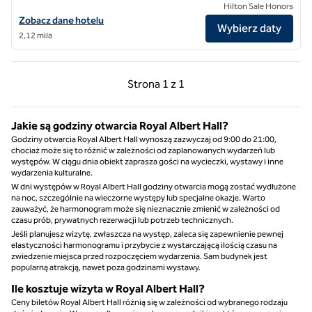
Hilton Sale Honors
Zobacz szczegóły hotelu The Trafalgar St. James London, Curio Colle
Zobacz dane hotelu
Wybierz daty
2,12 mila
Poprzednia strona, 1 z 1
Następna strona, 1 z 
Strona
1 z 1
Strona 1 z 1
Jakie są godziny otwarcia Royal Albert Hall?
Godziny otwarcia Royal Albert Hall wynoszą zazwyczaj od 9:00 do 21:00,
chociaż może się to różnić w zależności od zaplanowanych wydarzeń lub
występów. W ciągu dnia obiekt zaprasza gości na wycieczki, wystawy i inne
wydarzenia kulturalne.
W dni występów w Royal Albert Hall godziny otwarcia mogą zostać wydłużone
na noc, szczególnie na wieczorne występy lub specjalne okazje. Warto
zauważyć, że harmonogram może się nieznacznie zmienić w zależności od
czasu prób, prywatnych rezerwacji lub potrzeb technicznych.
Jeśli planujesz wizytę, zwłaszcza na występ, zaleca się zapewnienie pewnej
elastyczności harmonogramu i przybycie z wystarczającą ilością czasu na
zwiedzenie miejsca przed rozpoczęciem wydarzenia. Sam budynek jest
popularną atrakcją, nawet poza godzinami wystawy.
Ile kosztuje wizyta w Royal Albert Hall?
Ceny biletów Royal Albert Hall różnią się w zależności od wybranego rodzaju