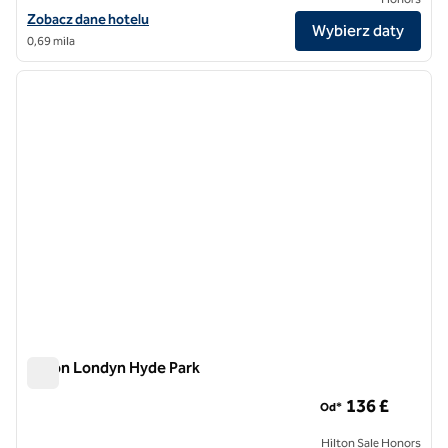
Zobacz szczegóły hotelu The Capital Hotel, Apartments & Townhou
Zobacz dane hotelu
Wybierz daty
0,69 mila
1
/
12
poprzedni obraz
następ
1 z 12
Hilton Londyn Hyde Park
Hilton Londyn Hyde Park
136 £
Od*
Hilton Sale Honors