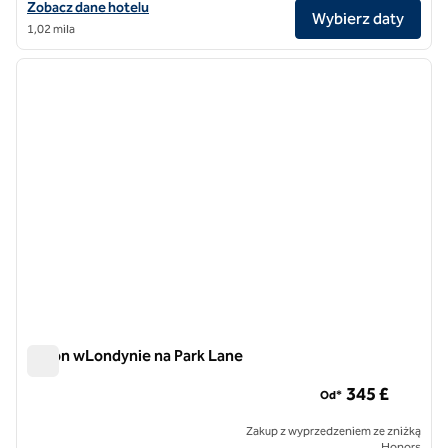
Zobacz szczegóły hotelu Hilton London Paddington
Zobacz dane hotelu
Wybierz daty
1,02 mila
1
/
12
poprzedni obraz
następ
1 z 12
Hilton wLondynie na Park Lane
Hilton wLondynie na Park Lane
345 £
Od*
Zakup z wyprzedzeniem ze zniżką
Honors