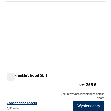
poprzedni obraz
następ
1 z 9
The Franklin, hotel SLH
The Franklin, hotel SLH
255 £
Od*
Zakup z wyprzedzeniem ze zniżką
Honors
Zobacz szczegóły hotelu The Franklin, SLH Hotel
Zobacz dane hotelu
Wybierz daty
0,51 mila