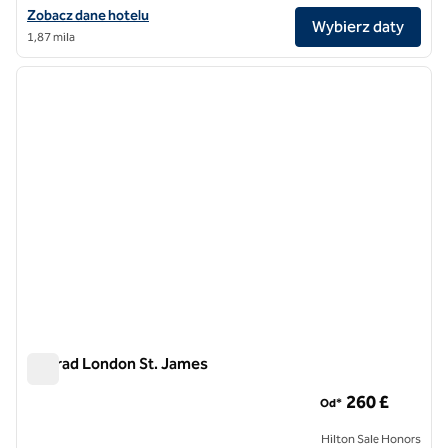
Zobacz szczegóły hotelu DoubleTree by Hilton London – Chelsea
Zobacz dane hotelu
Wybierz daty
1,87 mila
1
/
10
poprzedni obraz
następ
1 z 10
Conrad London St. James
Conrad London St. James
260 £
Od*
Hilton Sale Honors