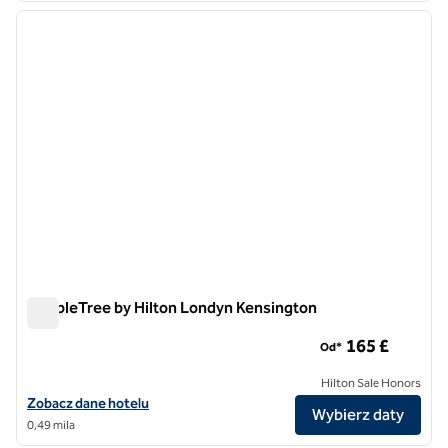
poprzedni obraz
następ
1 z 12
DoubleTree by Hilton Londyn Kensington
DoubleTree by Hilton Londyn Kensington
165 £
Od*
Hilton Sale Honors
Zobacz szczegóły hotelu DoubleTree by Hilton London Kensington
Zobacz dane hotelu
Wybierz daty
0,49 mila
1
/
9