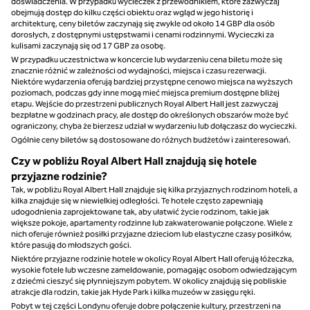
doświadczenia. W przypadku wycieczek z przewodnikiem, które zazwyczaj
obejmują dostęp do kilku części obiektu oraz wgląd w jego historię i
architekturę, ceny biletów zaczynają się zwykle od około 14 GBP dla osób
dorosłych, z dostępnymi ustępstwami i cenami rodzinnymi. Wycieczki za
kulisami zaczynają się od 17 GBP za osobę.
W przypadku uczestnictwa w koncercie lub wydarzeniu cena biletu może się
znacznie różnić w zależności od wydajności, miejsca i czasu rezerwacji.
Niektóre wydarzenia oferują bardziej przystępne cenowo miejsca na wyższych
poziomach, podczas gdy inne mogą mieć miejsca premium dostępne bliżej
etapu. Wejście do przestrzeni publicznych Royal Albert Hall jest zazwyczaj
bezpłatne w godzinach pracy, ale dostęp do określonych obszarów może być
ograniczony, chyba że bierzesz udział w wydarzeniu lub dołączasz do wycieczki.
Ogólnie ceny biletów są dostosowane do różnych budżetów i zainteresowań.
Czy w pobliżu Royal Albert Hall znajdują się hotele
przyjazne rodzinie?
Tak, w pobliżu Royal Albert Hall znajduje się kilka przyjaznych rodzinom hoteli, a
kilka znajduje się w niewielkiej odległości. Te hotele często zapewniają
udogodnienia zaprojektowane tak, aby ułatwić życie rodzinom, takie jak
większe pokoje, apartamenty rodzinne lub zakwaterowanie połączone. Wiele z
nich oferuje również posiłki przyjazne dzieciom lub elastyczne czasy posiłków,
które pasują do młodszych gości.
Niektóre przyjazne rodzinie hotele w okolicy Royal Albert Hall oferują łóżeczka,
wysokie fotele lub wczesne zameldowanie, pomagając osobom odwiedzającym
z dziećmi cieszyć się płynniejszym pobytem. W okolicy znajdują się pobliskie
atrakcje dla rodzin, takie jak Hyde Park i kilka muzeów w zasięgu ręki.
Pobyt w tej części Londynu oferuje dobre połączenie kultury, przestrzeni na