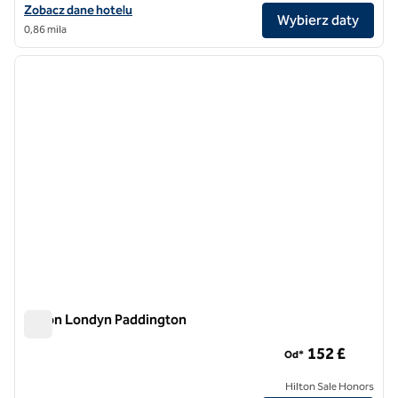
Zobacz szczegóły hotelu DoubleTree by Hilton London – Hyde Park
Zobacz dane hotelu
Wybierz daty
0,86 mila
1
/
12
poprzedni obraz
następ
1 z 12
Hilton Londyn Paddington
Hilton Londyn Paddington
152 £
Od*
Hilton Sale Honors