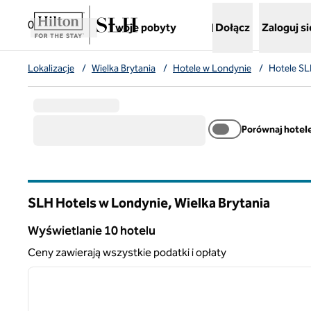
Przejdź do treści
,
otwiera nową kartę
0
Twoje pobyty
Dołącz
Zaloguj si
Lokalizacje
/
Wielka Brytania
/
Hotele w Londynie
/
Hotele SL
Porównaj hotel
SLH Hotels w Londynie, Wielka Brytania
Wyświetlanie 10 hotelu
Wyświetlanie 10 hotelu
Ceny zawierają wszystkie podatki i opłaty
1
poprzedni obraz
1 z 12