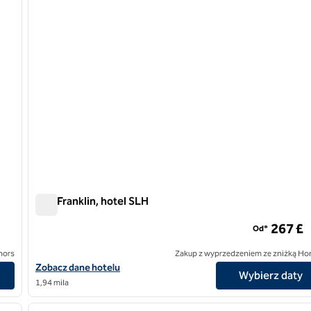
The Franklin, hotel SLH
The Franklin, hotel SLH
267 £
Od*
nors
Zakup z wyprzedzeniem ze zniżką Ho
house, SLH Hotel
Zobacz szczegóły hotelu The Franklin, SLH Hotel
Zobacz dane hotelu
Wybierz daty
1,94 mila
1
poprzedni obraz
1 z 12