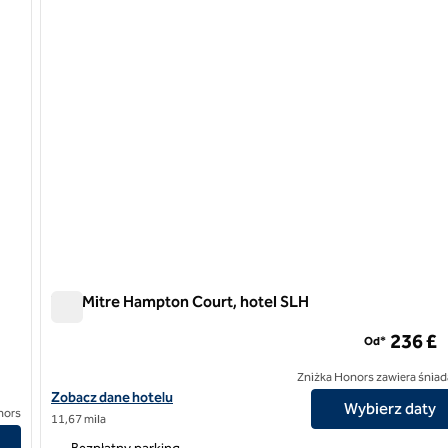
The Mitre Hampton Court, hotel SLH
The Mitre Hampton Court, hotel SLH
236 £
Od*
Zniżka Honors zawiera śniad
Zobacz szczegóły hotelu The Mitre Hampton Court, SLH Hotel
Zobacz dane hotelu
Wybierz daty
nors
11,67 mila