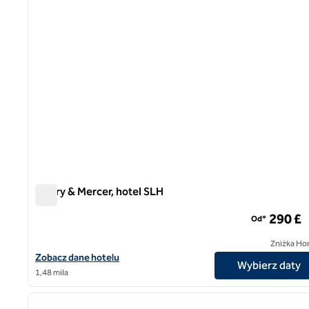
Vintry & Mercer, hotel SLH
Vintry & Mercer, hotel SLH
290 £
Od*
Zniżka Ho
Zobacz szczegóły hotelu Vintry & Mercer, SLH Hotel
Zobacz dane hotelu
Wybierz daty
1,48 mila
1
poprzedni obraz
1 z 12