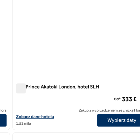
The Prince Akatoki London, hotel SLH
The Prince Akatoki London, hotel SLH
333 £
Od*
nors
Zakup z wyprzedzeniem ze zniżką Ho
Zobacz szczegóły hotelu The Prince Akatoki London, SLH Hotel
Zobacz dane hotelu
Wybierz daty
1,52 mila
/
12
następny obraz
poprzedni obraz
1 z 9