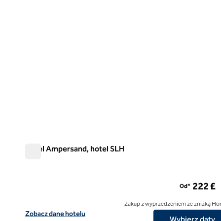
Hotel Ampersand, hotel SLH
Hotel Ampersand, hotel SLH
222 £
Od*
Zakup z wyprzedzeniem ze zniżką Ho
Zobacz szczegóły hotelu The Ampersand Hotel, SLH Hotel
Zobacz dane hotelu
Wybierz daty