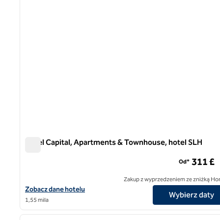
Hotel Capital, Apartments & Townhouse, hotel SLH
Hotel Capital, Apartments & Townhouse, hotel SLH
311 £
Od*
Zakup z wyprzedzeniem ze zniżką Ho
Zobacz szczegóły hotelu The Capital Hotel, Apartments & Town
Zobacz dane hotelu
Wybierz daty
1,55 mila