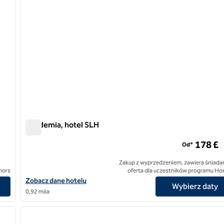
Akademia, hotel SLH
Akademia, hotel SLH
178 £
Od*
Zakup z wyprzedzeniem, zawiera śniadan
nors
oferta dla uczestników programu Ho
Zobacz szczegóły hotelu The Academy, SLH Hotel
Zobacz dane hotelu
Wybierz daty
0,92 mila
/
10
następny obraz
poprzedni obraz
1 z 7