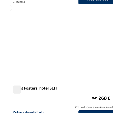
2,26 mila
1
poprzedni obraz
1 z 12
Great Fosters, hotel SLH
Great Fosters, hotel SLH
260 £
Od*
Zniżka Honors zawiera śniad
Zobacz szczegóły hotelu Great Fosters, SLH Hotel
Zobacz dane hotelu