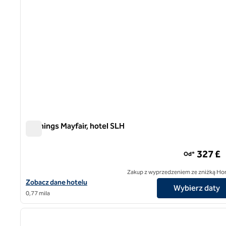
Flemings Mayfair, hotel SLH
Flemings Mayfair, hotel SLH
327 £
Od*
Zakup z wyprzedzeniem ze zniżką Ho
Zobacz szczegóły hotelu Flemings Mayfair, SLH Hotel
Zobacz dane hotelu
Wybierz daty
0,77 mila
1
poprzedni obraz
1 z 10