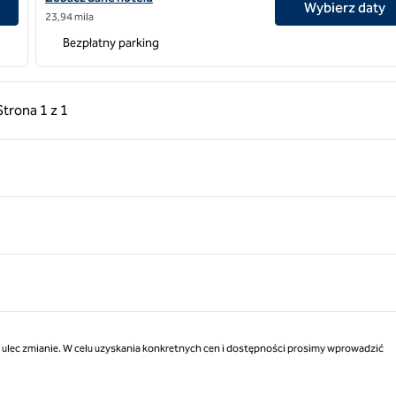
Wybierz daty
23,94 mila
Bezpłatny parking
ednia strona, 1 z 1
Następna strona, 1 z 1
Strona
1 z 1
Strona 1 z 1
ą ulec zmianie. W celu uzyskania konkretnych cen i dostępności prosimy wprowadzić