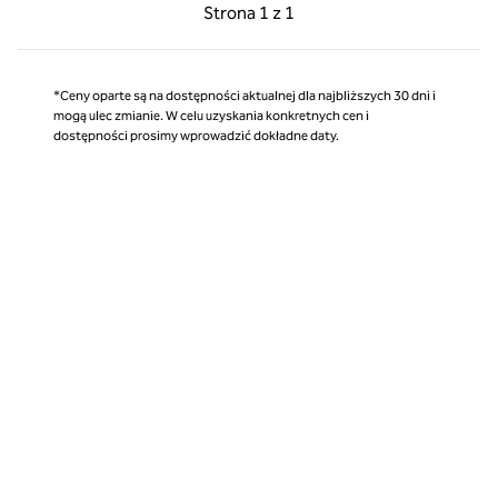
Poprzednia strona, 1 z 1
Następna strona, 1 z 
Strona
1 z 1
Strona 1 z 1
*Ceny oparte są na dostępności aktualnej dla najbliższych 30 dni i
mogą ulec zmianie. W celu uzyskania konkretnych cen i
dostępności prosimy wprowadzić dokładne daty.