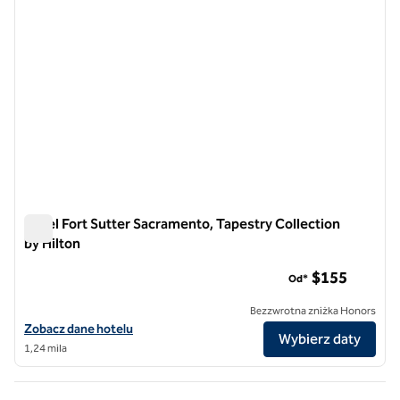
Hotel Fort Sutter Sacramento, Tapestry Collection
by Hilton
Hotel Fort Sutter Sacramento, Tapestry Collection by Hilton
$155
Od*
Bezzwrotna zniżka Honors
Zobacz szczegóły hotelu The Fort Sutter Hotel Sacramento, Tapestry
Zobacz dane hotelu
Wybierz daty
1,24 mila