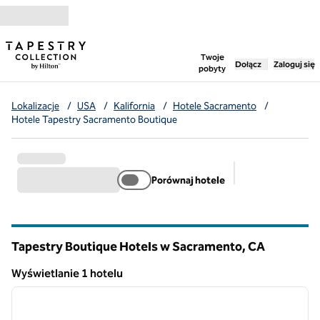
Przejdź do treści
,
otwiera nową ka
Twoje
Dołącz
Zaloguj się
pobyty
Lokalizacje
/
USA
/
Kalifornia
/
Hotele Sacramento
/
Hotele Tapestry Sacramento Boutique
Porównaj hotele
Sugerowane filt
Tapestry Boutique Hotels w Sacramento,
CA
Kalifornia
Wyświetlanie 1 hotelu
1
/
12
Wyświetlanie 1 hotelu
poprzedni obraz
następ
1 z 12