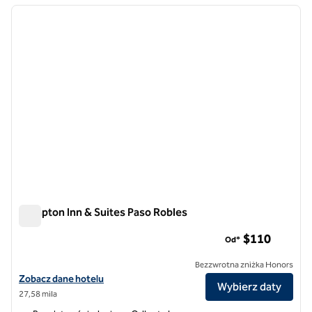
poprzedni obraz
następ
1 z 12
Hampton Inn & Suites Paso Robles
Hampton Inn & Suites Paso Robles
$110
Od*
Bezzwrotna zniżka Honors
Zobacz szczegóły hotelu Hampton Inn & Suites Paso Robles
Zobacz dane hotelu
Wybierz daty
27,58 mila