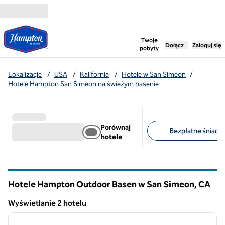
Przejdź do treści
,
otwiera nową ka
Twoje
Dołącz
Zaloguj się
pobyty
Lokalizacje
/
USA
/
Kalifornia
/
Hotele w San Simeon
/
Hotele Hampton San Simeon na świeżym basenie
Porównaj
Bezpłatne śniadan
hotele
Sugerowane filtry
Hotele Hampton Outdoor Basen w San Simeon,
CA
Kalifornia
Wyświetlanie 2 hotelu
1
/
12
Wyświetlanie 2 hotelu
poprzedni obraz
następ
1 z 12