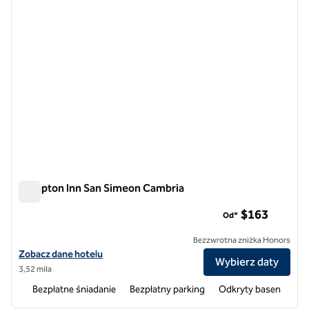
Hampton Inn San Simeon Cambria
Hampton Inn San Simeon Cambria
$163
Od*
Bezzwrotna zniżka Honors
Zobacz szczegóły hotelu Hampton Inn San Simeon Cambria
Zobacz dane hotelu
Wybierz daty
3,52 mila
Bezpłatne śniadanie
Bezpłatny parking
Odkryty basen
1
/
12