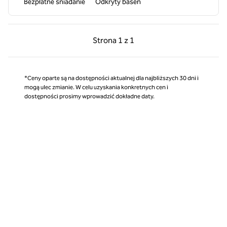
Bezpłatne śniadanie
Odkryty basen
Poprzednia strona, 1 z 1
Następna strona, 1 z 
Strona
1 z 1
Strona 1 z 1
*Ceny oparte są na dostępności aktualnej dla najbliższych 30 dni i
mogą ulec zmianie. W celu uzyskania konkretnych cen i
dostępności prosimy wprowadzić dokładne daty.