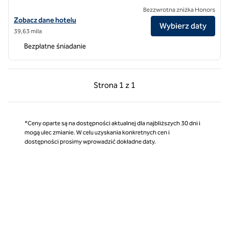
Bezzwrotna zniżka Honors
Zobacz szczegóły hotelu Hampton Inn & Suites San Luis Obispo
Zobacz dane hotelu
Wybierz daty
39,63 mila
Bezpłatne śniadanie
Poprzednia strona, 1 z 1
Następna strona, 1 z 
Strona
1 z 1
Strona 1 z 1
*Ceny oparte są na dostępności aktualnej dla najbliższych 30 dni i
mogą ulec zmianie. W celu uzyskania konkretnych cen i
dostępności prosimy wprowadzić dokładne daty.