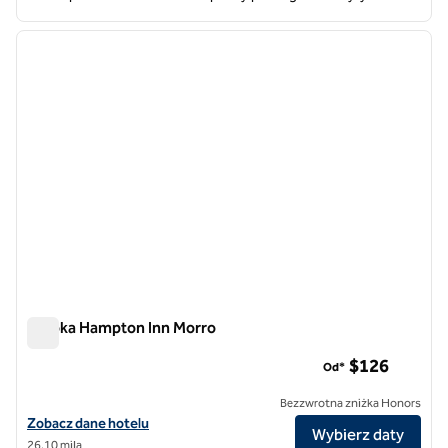
1
/
12
poprzedni obraz
następ
1 z 12
Zatoka Hampton Inn Morro
Zatoka Hampton Inn Morro
$126
Od*
Bezzwrotna zniżka Honors
Zobacz szczegóły hotelu Hampton Inn Morro Bay
Zobacz dane hotelu
Wybierz daty
26,10 mila