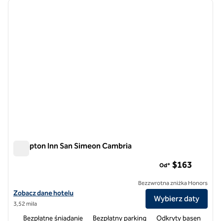
poprzedni obraz
następ
1 z 12
Hampton Inn San Simeon Cambria
Hampton Inn San Simeon Cambria
$163
Od*
Bezzwrotna zniżka Honors
Zobacz szczegóły hotelu Hampton Inn San Simeon Cambria
Zobacz dane hotelu
Wybierz daty
3,52 mila
Bezpłatne śniadanie
Bezpłatny parking
Odkryty basen