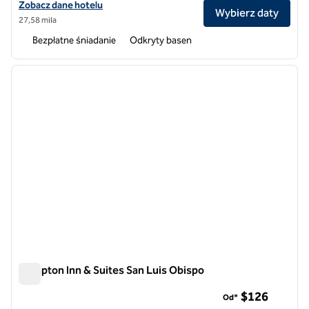
Zobacz szczegóły hotelu Hampton Inn & Suites Paso Robles
Zobacz dane hotelu
Wybierz daty
27,58 mila
Bezpłatne śniadanie
Odkryty basen
1
/
12
poprzedni obraz
następ
1 z 12
Hampton Inn & Suites San Luis Obispo
Hampton Inn & Suites San Luis Obispo
$126
Od*