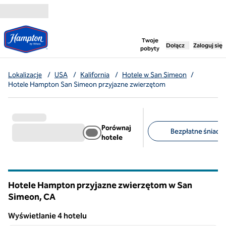
Przejdź do treści
,
otwiera nową ka
Twoje
Dołącz
Zaloguj się
pobyty
Lokalizacje
/
USA
/
Kalifornia
/
Hotele w San Simeon
/
Hotele Hampton San Simeon przyjazne zwierzętom
Porównaj
Bezpłatne śniadan
hotele
Sugerowane filtry
Hotele Hampton przyjazne zwierzętom w San
Simeon,
CA
Kalifornia
Wyświetlanie 4 hotelu
1
/
12
Wyświetlanie 4 hotelu