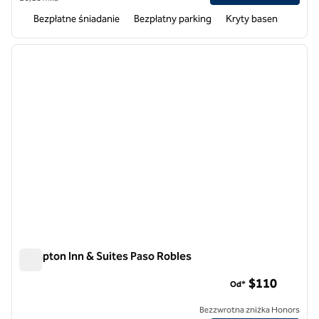
Bezpłatne śniadanie
Bezpłatny parking
Kryty basen
1
/
12
poprzedni obraz
następ
1 z 12
Hampton Inn & Suites Paso Robles
Hampton Inn & Suites Paso Robles
$110
Od*
Bezzwrotna zniżka Honors