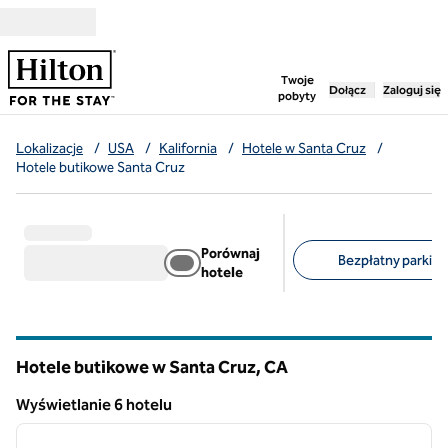
Przejdź do treści
,
otwiera nową ka
Twoje
Dołącz
Zaloguj się
pobyty
Lokalizacje
/
USA
/
Kalifornia
/
Hotele w Santa Cruz
/
Hotele butikowe Santa Cruz
Porównaj
Bezpłatny parking 
hotele
Sugerowane filtry
Hotele butikowe w Santa Cruz,
CA
Kalifornia
Wyświetlanie 6 hotelu
1
/
12
Wyświetlanie 6 hotelu
poprzedni obraz
następ
1 z 12