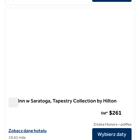
1
/
12
poprzedni obraz
następ
1 z 12
The Inn w Saratoga, Tapestry Collection by Hilton
The Inn w Saratoga, Tapestry Collection by Hilton
$261
Od*
Zniżka Honors – półflex
Zobacz szczegóły hotelu The Inn at Saratoga, Tapestry Collection by
Zobacz dane hotelu
Wybierz daty
19,61 mila