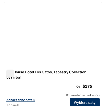
poprzedni obraz
następ
1 z 12
Toll House Hotel Los Gatos, Tapestry Collection
by Hilton
Toll House Hotel Los Gatos, Tapestry Collection by Hilton
$175
Od*
Bezzwrotna zniżka Honors
Zobacz szczegóły hotelu Toll House Hotel Los Gatos, Tapestry Collec
Zobacz dane hotelu
Wybierz daty
17,23 mila