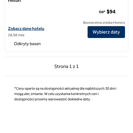
Hilton
Hotel Avatar Santa Clara, Tapestry Collection by Hilton
$94
Od*
Bezzwrotna zniżka Honors
Zobacz szczegóły hotelu Avatar Hotel Santa Clara, Tapestry Collectio
Zobacz dane hotelu
Wybierz daty
28,98 mila
Odkryty basen
Poprzednia strona, 1 z 1
Następna strona, 1 z 
Strona
1 z 1
Strona 1 z 1
*Ceny oparte są na dostępności aktualnej dla najbliższych 30 dni i
mogą ulec zmianie. W celu uzyskania konkretnych cen i
dostępności prosimy wprowadzić dokładne daty.