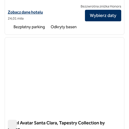
Bezzwrotna zniżka Honors
Zobacz szczegóły hotelu Juniper Hotel Cupertino, Curio Collection b
Zobacz dane hotelu
Wybierz daty
24,01 mila
Bezpłatny parking
Odkryty basen
1
/
12
poprzedni obraz
następ
1 z 12
Hotel Avatar Santa Clara, Tapestry Collection by