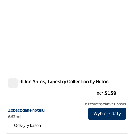
Seacliff Inn Aptos, Tapestry Collection by Hilton
Seacliff Inn Aptos, Tapestry Collection by Hilton
$159
Od*
Bezzwrotna zniżka Honors
Zobacz szczegóły hotelu Seacliff Inn Aptos, Tapestry Collection by H
Zobacz dane hotelu
Wybierz daty
6,53 mila
Odkryty basen
1
/
12