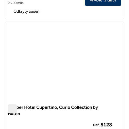
23,00 mila
Odkryty basen
1
/
12
poprzedni obraz
następ
1 z 12
Juniper Hotel Cupertino, Curio Collection by
Hilton
Juniper Hotel Cupertino, Curio Collection by Hilton
$128
Od*