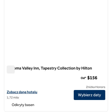
Sonoma Valley Inn, Tapestry Collection by Hilton
Sonoma Valley Inn, Tapestry Collection by Hilton
$156
Od*
Zniżka Honors
Zobacz szczegóły hotelu Sonoma Valley Inn, Tapestry Collection by H
Zobacz dane hotelu
Wybierz daty
1,72 mila
Odkryty basen
1
/
12