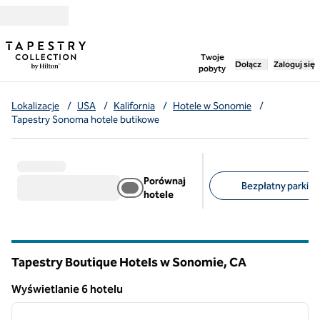
Przejdź do treści
,
otwiera nową ka
Twoje
Dołącz
Zaloguj się
pobyty
Lokalizacje
/
USA
/
Kalifornia
/
Hotele w Sonomie
/
Tapestry Sonoma hotele butikowe
Porównaj
Bezpłatny parking 
hotele
Sugerowane filtry
Tapestry Boutique Hotels w Sonomie,
CA
Kalifornia
Wyświetlanie 6 hotelu
1
/
11
Wyświetlanie 6 hotelu
poprzedni obraz
następ
1 z 11