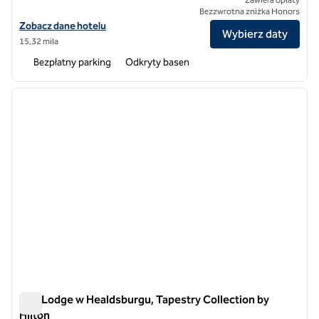
Bezzwrotna zniżka Honors
Zobacz szczegóły hotelu Flamingo Resort and Spa Santa Rosa Sonoma
Zobacz dane hotelu
Wybierz daty
15,32 mila
Bezpłatny parking
Odkryty basen
1
/
12
poprzedni obraz
następ
1 z 12
The Lodge w Healdsburgu, Tapestry Collection by
Hilton