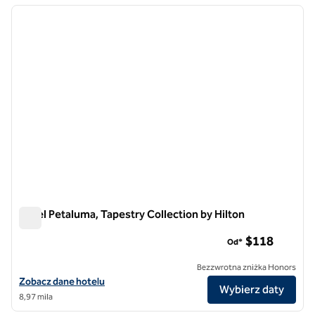
poprzedni obraz
następ
1 z 12
Hotel Petaluma, Tapestry Collection by Hilton
Hotel Petaluma, Tapestry Collection by Hilton
$118
Od*
Bezzwrotna zniżka Honors
Zobacz szczegóły hotelu Hotel Petaluma, Tapestry Collection by Hil
Zobacz dane hotelu
Wybierz daty
8,97 mila
1
/
12