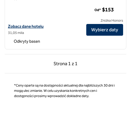
The Lodge w Healdsburgu, Tapestry Collection by Hilton
$153
Od*
Zniżka Honors
Zobacz szczegóły hotelu The Lodge w Healdsburgu, Tapestry Collect
Zobacz dane hotelu
Wybierz daty
31,05 mila
Odkryty basen
Poprzednia strona, 1 z 1
Następna strona, 1 z 
Strona
1 z 1
Strona 1 z 1
*Ceny oparte są na dostępności aktualnej dla najbliższych 30 dni i
mogą ulec zmianie. W celu uzyskania konkretnych cen i
dostępności prosimy wprowadzić dokładne daty.