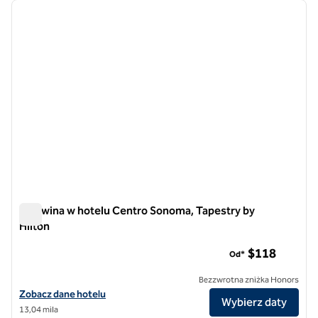
poprzedni obraz
następ
1 z 12
Kraj wina w hotelu Centro Sonoma, Tapestry by
Hilton
Kraj wina w hotelu Centro Sonoma, Tapestry by Hilton
$118
Od*
Bezzwrotna zniżka Honors
Zobacz szczegóły hotelu dla Hotel Centro Sonoma Wine Country, Tap
Zobacz dane hotelu
Wybierz daty
13,04 mila