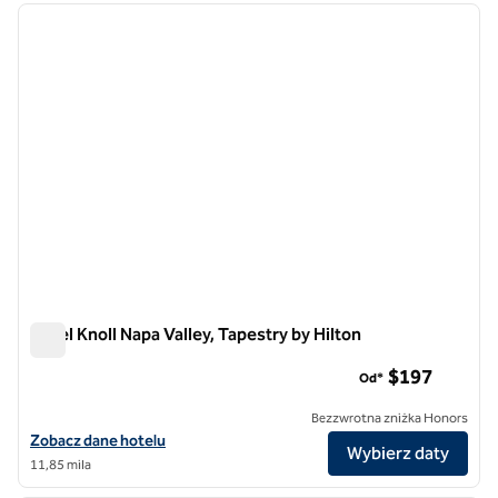
poprzedni obraz
następ
1 z 12
Hotel Knoll Napa Valley, Tapestry by Hilton
Hotel Knoll Napa Valley, Tapestry by Hilton
$197
Od*
Bezzwrotna zniżka Honors
Zobacz szczegóły hotelu The Knoll Hotel Napa Valley, Tapestry by Hi
Zobacz dane hotelu
Wybierz daty
11,85 mila
1
/
12