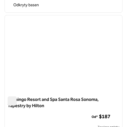
Odkryty basen
1
/
12
poprzedni obraz
następ
1 z 12
Flamingo Resort and Spa Santa Rosa Sonoma,
Tapestry by Hilton
Flamingo Resort and Spa Santa Rosa Sonoma, Tapestry by Hi
$187
Od*
Zawiera opłaty