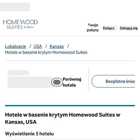
Przejdź do treści
,
otwiera nową ka
Twoje
Dołącz
Zaloguj się
pobyty
Lokalizacje
/
USA
/
Kansas
/
Hotele w basenie krytym Homewood Suites
Porównaj
Bezpłatne śniadan
hotele
Sugerowane filtry
Hotele w basenie krytym Homewood Suites w
Kansas, USA
Wyświetlanie 5 hotelu
1
/
12
Wyświetlanie 5 hotelu