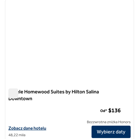
poprzedni obraz
następ
1 z 12
Hotele Homewood Suites by Hilton Salina
Downtown
Hotele Homewood Suites by Hilton Salina Downtown
$136
Od*
Bezzwrotna zniżka Honors
Zobacz szczegóły hotelu Homewood Suites by Hilton Salina Downt
Zobacz dane hotelu
Wybierz daty
48,22 mila