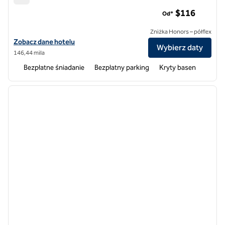
Hotele Homewood Suites by Hilton Topeka
$116
Od*
Zniżka Honors – półflex
Zobacz szczegóły hotelu Homewood Suites by Hilton Topeka
Zobacz dane hotelu
Wybierz daty
146,44 mila
Bezpłatne śniadanie
Bezpłatny parking
Kryty basen
1
/
12
poprzedni obraz
następ
1 z 12