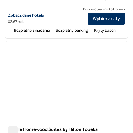
Bezzwrotna zniżka Honors
Zobacz szczegóły hotelu Homewood Suites by Hilton @ The Waterf
Zobacz dane hotelu
Wybierz daty
82,67 mila
Bezpłatne śniadanie
Bezpłatny parking
Kryty basen
1
/
12
poprzedni obraz
następ
1 z 12
Hotele Homewood Suites by Hilton Topeka