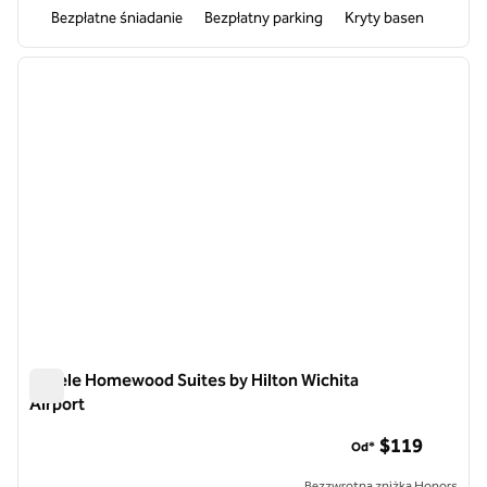
Bezpłatne śniadanie
Bezpłatny parking
Kryty basen
1
/
12
poprzedni obraz
następ
1 z 12
Hotele Homewood Suites by Hilton Wichita
Airport
Hotele Homewood Suites by Hilton Wichita Airport
$119
Od*
Bezzwrotna zniżka Honors