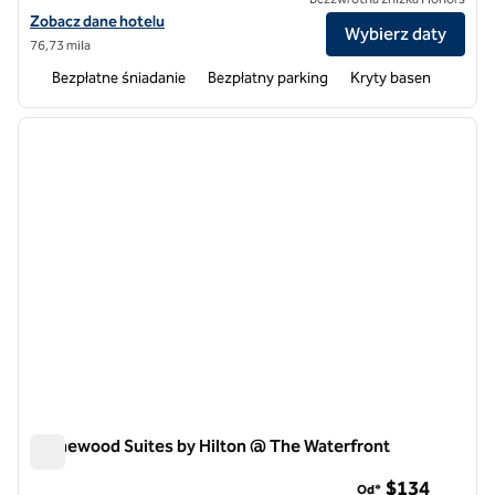
Zobacz szczegóły hotelu dla Homewood Suites by Hilton Wichita Air
Zobacz dane hotelu
Wybierz daty
76,73 mila
Bezpłatne śniadanie
Bezpłatny parking
Kryty basen
1
/
12
poprzedni obraz
następ
1 z 12
Homewood Suites by Hilton @ The Waterfront
Homewood Suites by Hilton @ The Waterfront
$134
Od*