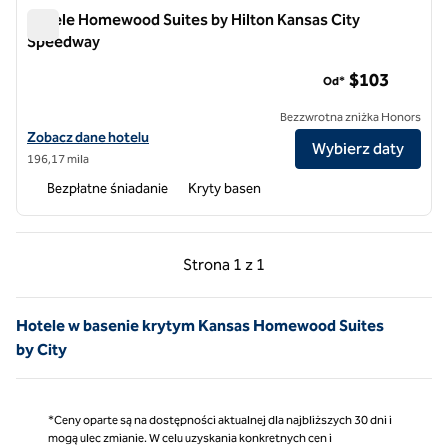
Hotele Homewood Suites by Hilton Kansas City
Speedway
Hotele Homewood Suites by Hilton Kansas City Speedway
$103
Od*
Bezzwrotna zniżka Honors
Zobacz szczegóły hotelu Homewood Suites by Hilton Kansas City 
Zobacz dane hotelu
Wybierz daty
196,17 mila
Bezpłatne śniadanie
Kryty basen
Poprzednia strona, 1 z 1
Następna strona, 1 z 
Strona
1 z 1
Strona 1 z 1
Hotele w basenie krytym Kansas Homewood Suites
by City
*Ceny oparte są na dostępności aktualnej dla najbliższych 30 dni i
mogą ulec zmianie. W celu uzyskania konkretnych cen i