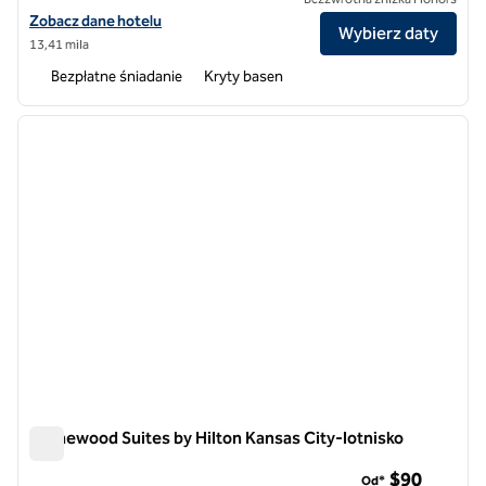
Zobacz szczegóły hotelu Homewood Suites by Hilton Kansas City 
Zobacz dane hotelu
Wybierz daty
13,41 mila
Bezpłatne śniadanie
Kryty basen
1
/
12
poprzedni obraz
następ
1 z 12
Homewood Suites by Hilton Kansas City-lotnisko
Homewood Suites by Hilton Kansas City-lotnisko
$90
Od*