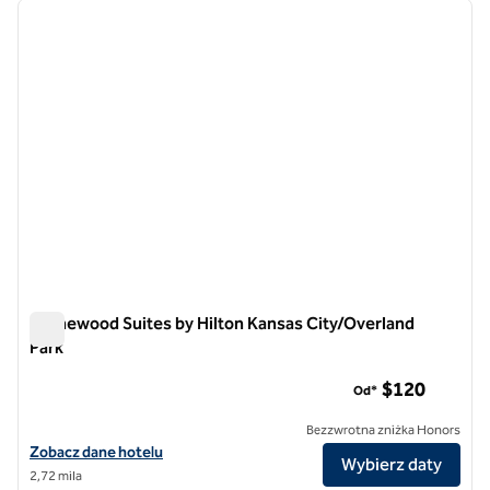
poprzedni obraz
następ
1 z 12
Homewood Suites by Hilton Kansas City/Overland
Park
Homewood Suites by Hilton Kansas City/Overland Park
$120
Od*
Bezzwrotna zniżka Honors
Zobacz szczegóły hotelu Homewood Suites by Hilton Kansas City/Ov
Zobacz dane hotelu
Wybierz daty
2,72 mila