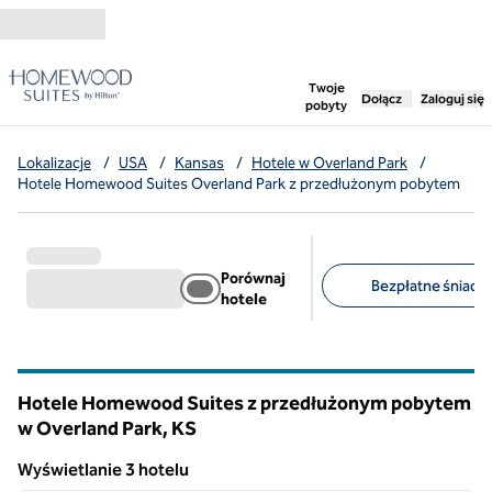
Przejdź do treści
,
otwiera nową ka
Twoje
Dołącz
Zaloguj się
pobyty
Lokalizacje
/
USA
/
Kansas
/
Hotele w Overland Park
/
Hotele Homewood Suites Overland Park z przedłużonym pobytem
Porównaj
Bezpłatne śniadan
hotele
Sugerowane filtry
Hotele Homewood Suites z przedłużonym pobytem
w Overland Park,
KS
Kansas
Wyświetlanie 3 hotelu
1
/
12
Wyświetlanie 3 hotelu