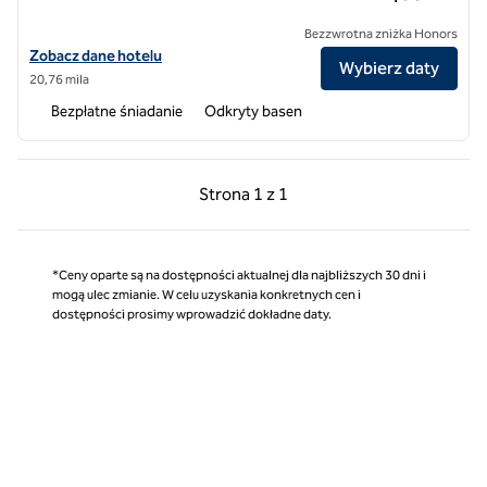
Bezzwrotna zniżka Honors
Zobacz szczegóły hotelu Homewood Suites by Hilton Kansas City-Ai
Zobacz dane hotelu
Wybierz daty
20,76 mila
Bezpłatne śniadanie
Odkryty basen
Poprzednia strona, 1 z 1
Następna strona, 1 z 
Strona
1 z 1
Strona 1 z 1
*Ceny oparte są na dostępności aktualnej dla najbliższych 30 dni i
mogą ulec zmianie. W celu uzyskania konkretnych cen i
dostępności prosimy wprowadzić dokładne daty.