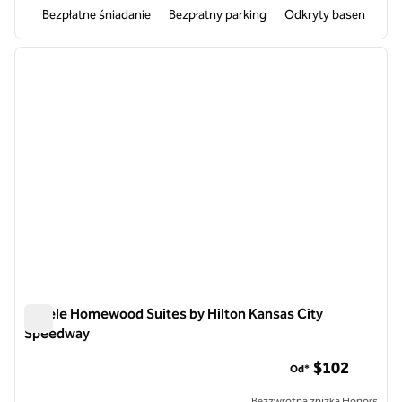
Bezpłatne śniadanie
Bezpłatny parking
Odkryty basen
1
/
12
poprzedni obraz
następ
1 z 12
Hotele Homewood Suites by Hilton Kansas City
Speedway
Hotele Homewood Suites by Hilton Kansas City Speedway
$102
Od*
Bezzwrotna zniżka Honors