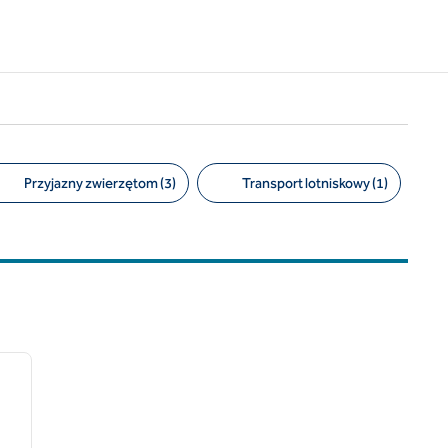
Przyjazny zwierzętom (3)
Transport lotniskowy (1)
/
12
następny obraz