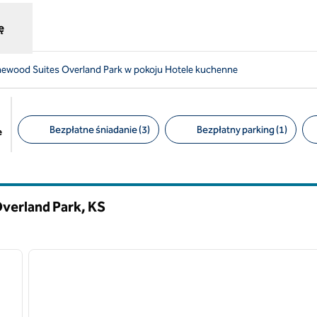
ę
wood Suites Overland Park w pokoju Hotele kuchenne
Bezpłatne śniadanie (3)
Bezpłatny parking (1)
e
Sugerowane filtry
verland Park,
KS
/
12
1
następny obraz
poprzedni obraz
1 z 12