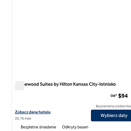
Homewood Suites by Hilton Kansas City-lotnisko
Homewood Suites by Hilton Kansas City-lotnisko
$94
Od*
Bezzwrotna zniżka Ho
Zobacz szczegóły hotelu Homewood Suites by Hilton Kansas Cit
Zobacz dane hotelu
Wybierz daty
20,76 mila
Bezpłatne śniadanie
Odkryty basen