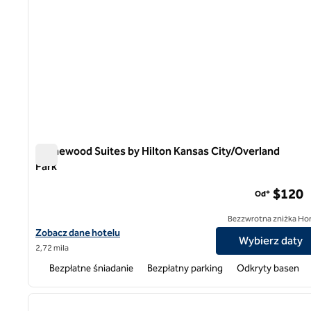
Homewood Suites by Hilton Kansas City/Overland
Park
Homewood Suites by Hilton Kansas City/Overland Park
$120
Od*
Bezzwrotna zniżka Ho
Zobacz szczegóły hotelu Homewood Suites by Hilton Kansas Cit
Zobacz dane hotelu
Wybierz daty
2,72 mila
Bezpłatne śniadanie
Bezpłatny parking
Odkryty basen
1
poprzedni obraz
1 z 12