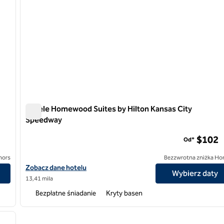
Hotele Homewood Suites by Hilton Kansas City
Speedway
Hotele Homewood Suites by Hilton Kansas City Speedwa
$102
Od*
nors
Bezzwrotna zniżka Ho
y/Overland Park
Zobacz szczegóły hotelu Homewood Suites by Hilton Kansas Ci
Zobacz dane hotelu
Wybierz daty
13,41 mila
Bezpłatne śniadanie
Kryty basen
/
12
następny obraz