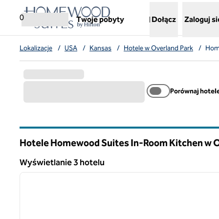
Przejdź do treści
,
otwiera nową kartę
0
Twoje pobyty
Dołącz
Zaloguj si
Lokalizacje
/
USA
/
Kansas
/
Hotele w Overland Park
/
Home
Porównaj hotel
Hotele Homewood Suites In-Room Kitchen w O
Kansas
Wyświetlanie 3 hotelu
1
Wyświetlanie 3 hotelu
poprzedni obraz
1 z 12