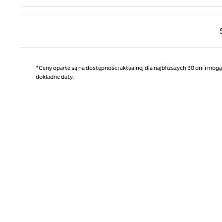
Poprz
*Ceny oparte są na dostępności aktualnej dla najbliższych 30 dni i mog
dokładne daty.