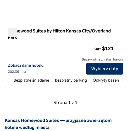
Homewood Suites by Hilton Kansas City/Overland
Park
Homewood Suites by Hilton Kansas City/Overland Park
$121
Od*
Bezzwrotna zniżka Honors
Zobacz szczegóły hotelu Homewood Suites by Hilton Kansas City/Ov
Zobacz dane hotelu
Wybierz daty
202,36 mila
Bezpłatne śniadanie
Bezpłatny parking
Odkryty basen
Poprzednia strona, 1 z 1
Następna strona, 1 z 
Strona
1 z 1
Strona 1 z 1
Kansas Homewood Suites — przyjazne zwierzętom
hotele według miasta