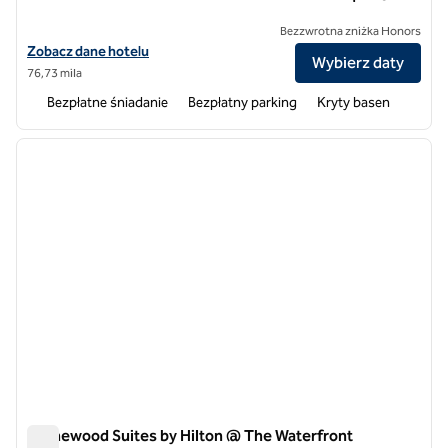
Bezzwrotna zniżka Honors
Zobacz szczegóły hotelu dla Homewood Suites by Hilton Wichita Air
Zobacz dane hotelu
Wybierz daty
76,73 mila
Bezpłatne śniadanie
Bezpłatny parking
Kryty basen
1
/
12
poprzedni obraz
następ
1 z 12
Homewood Suites by Hilton @ The Waterfront