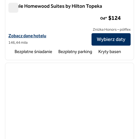
Hotele Homewood Suites by Hilton Topeka
Hotele Homewood Suites by Hilton Topeka
$124
Od*
Zniżka Honors – półflex
Zobacz szczegóły hotelu Homewood Suites by Hilton Topeka
Zobacz dane hotelu
Wybierz daty
146,44 mila
Bezpłatne śniadanie
Bezpłatny parking
Kryty basen
1
/
12
poprzedni obraz
następ
1 z 12