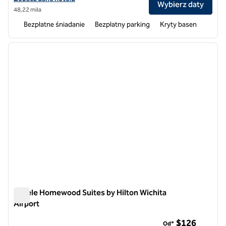
Wybierz daty
48,22 mila
Bezpłatne śniadanie
Bezpłatny parking
Kryty basen
1
/
12
poprzedni obraz
następ
1 z 12
Hotele Homewood Suites by Hilton Wichita
Airport
Hotele Homewood Suites by Hilton Wichita Airport
$126
Od*