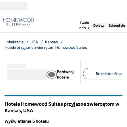
Przejdź do treści
,
otwiera nową ka
Twoje
Dołącz
Zaloguj się
pobyty
Lokalizacje
/
USA
/
Kansas
/
Hotele przyjazne zwierzętom Homewood Suites
Porównaj
Bezpłatne śniadan
hotele
Sugerowane filtry
Hotele Homewood Suites przyjazne zwierzętom w
Kansas, USA
Wyświetlanie 6 hotelu
Wyświetlanie 6 hotelu