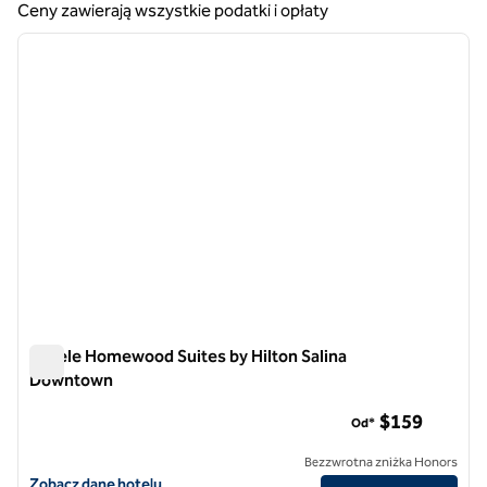
Ceny zawierają wszystkie podatki i opłaty
1
/
12
poprzedni obraz
następ
1 z 12
Hotele Homewood Suites by Hilton Salina
Downtown
Hotele Homewood Suites by Hilton Salina Downtown
$159
Od*
Bezzwrotna zniżka Honors
Zobacz szczegóły hotelu Homewood Suites by Hilton Salina Downt
Zobacz dane hotelu