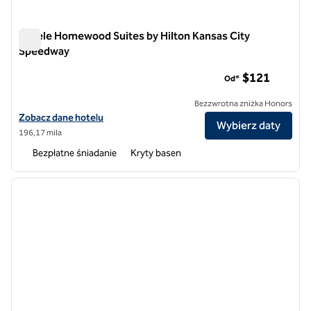
Hotele Homewood Suites by Hilton Kansas City
Speedway
Hotele Homewood Suites by Hilton Kansas City Speedway
$121
Od*
Bezzwrotna zniżka Honors
Zobacz szczegóły hotelu Homewood Suites by Hilton Kansas City 
Zobacz dane hotelu
Wybierz daty
196,17 mila
Bezpłatne śniadanie
Kryty basen
1
/
12
poprzedni obraz
następ
1 z 12