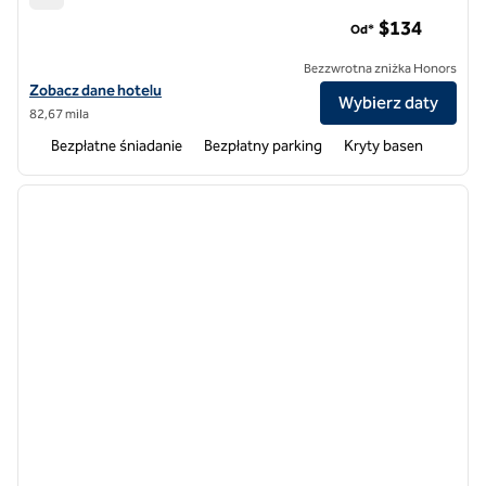
Homewood Suites by Hilton @ The Waterfront
$134
Od*
Bezzwrotna zniżka Honors
Zobacz szczegóły hotelu Homewood Suites by Hilton @ The Waterf
Zobacz dane hotelu
Wybierz daty
82,67 mila
Bezpłatne śniadanie
Bezpłatny parking
Kryty basen
1
/
12
poprzedni obraz
następ
1 z 12