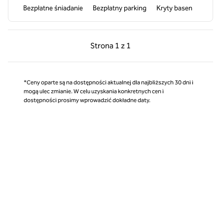
Bezpłatne śniadanie
Bezpłatny parking
Kryty basen
Poprzednia strona, 1 z 1
Następna strona, 1 z 
Strona
1 z 1
Strona 1 z 1
*Ceny oparte są na dostępności aktualnej dla najbliższych 30 dni i
mogą ulec zmianie. W celu uzyskania konkretnych cen i
dostępności prosimy wprowadzić dokładne daty.