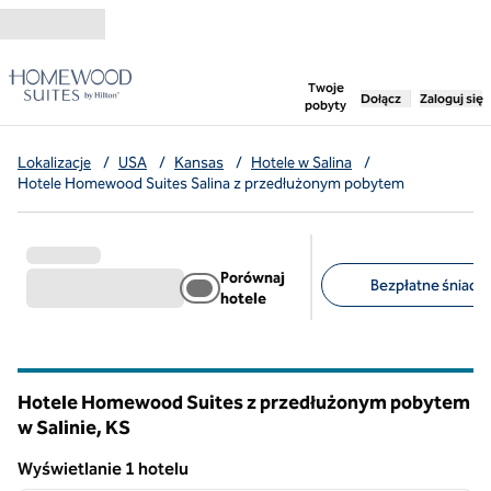
Przejdź do treści
,
otwiera nową ka
Twoje
Dołącz
Zaloguj się
pobyty
Lokalizacje
/
USA
/
Kansas
/
Hotele w Salina
/
Hotele Homewood Suites Salina z przedłużonym pobytem
Porównaj
Bezpłatne śniadan
hotele
Sugerowane filtry
Hotele Homewood Suites z przedłużonym pobytem
w Salinie,
KS
Kansas
Wyświetlanie 1 hotelu
1
/
12
Wyświetlanie 1 hotelu