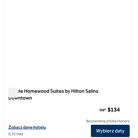
poprzedni obraz
następ
1 z 12
Hotele Homewood Suites by Hilton Salina
Downtown
Hotele Homewood Suites by Hilton Salina Downtown
$134
Od*
Bezzwrotna zniżka Honors
Zobacz szczegóły hotelu Homewood Suites by Hilton Salina Downt
Zobacz dane hotelu
Wybierz daty
0,35 mila