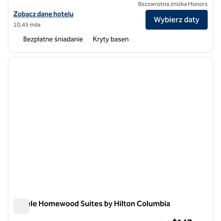
Bezzwrotna zniżka Honors
Zobacz szczegóły hotelu Homewood Suites by Hilton Hanover Arundel
Zobacz dane hotelu
Wybierz daty
10,45 mila
Bezpłatne śniadanie
Kryty basen
1
/
12
poprzedni obraz
następ
1 z 12
Hotele Homewood Suites by Hilton Columbia
Hotele Homewood Suites by Hilton Columbia