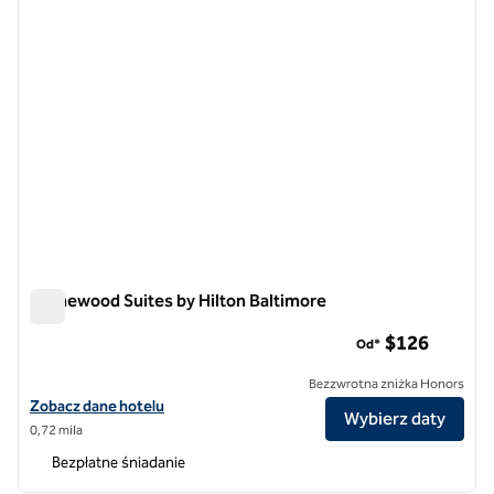
Homewood Suites by Hilton Baltimore
Homewood Suites by Hilton Baltimore
$126
Od*
Bezzwrotna zniżka Honors
Zobacz szczegóły hotelu Homewood Suites by Hilton Baltimore
Zobacz dane hotelu
Wybierz daty
0,72 mila
Bezpłatne śniadanie
1
/
12