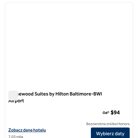
poprzedni obraz
następ
1 z 12
Homewood Suites by Hilton Baltimore-BWI
Airport
Homewood Suites by Hilton Baltimore-BWI Airport
$94
Od*
Bezzwrotna zniżka Honors
Zobacz szczegóły hotelu dla lotniska Homewood Suites by Hilton B
Zobacz dane hotelu
Wybierz daty
7,03 mila