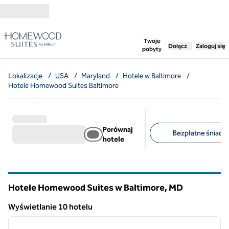
Przejdź do treści
,
otwiera nową ka
Twoje
Dołącz
Zaloguj się
pobyty
Lokalizacje
/
USA
/
Maryland
/
Hotele w Baltimore
/
Hotele Homewood Suites Baltimore
Porównaj
Bezpłatne śniadan
hotele
Sugerowane filtry
Hotele Homewood Suites w Baltimore,
MD
Maryland
Wyświetlanie 10 hotelu
1
/
12
Wyświetlanie 10 hotelu
poprzedni obraz
następ
1 z 12