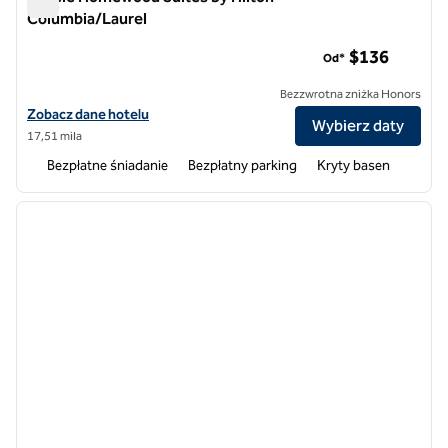
Columbia/Laurel
Hotele Homewood Suites by Hilton Columbia/Laurel
$136
Od*
Bezzwrotna zniżka Honors
Zobacz szczegóły hotelu Homewood Suites by Hilton Columbia/Laur
Zobacz dane hotelu
Wybierz daty
17,51 mila
Bezpłatne śniadanie
Bezpłatny parking
Kryty basen
1
/
12
poprzedni obraz
następ
1 z 12