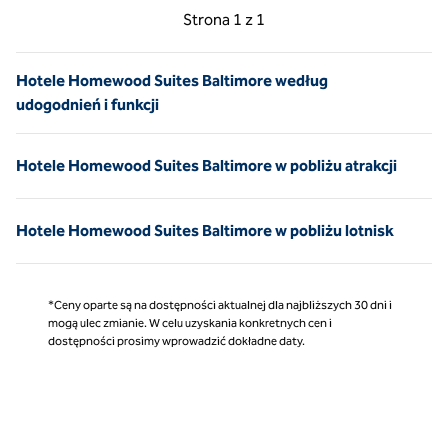
Poprzednia strona, 1 z 1
Następna strona, 1 z 
Strona
1 z 1
Strona 1 z 1
Hotele Homewood Suites Baltimore według
udogodnień i funkcji
Hotele Homewood Suites Baltimore w pobliżu atrakcji
Hotele Homewood Suites Baltimore w pobliżu lotnisk
*Ceny oparte są na dostępności aktualnej dla najbliższych 30 dni i
mogą ulec zmianie. W celu uzyskania konkretnych cen i
dostępności prosimy wprowadzić dokładne daty.