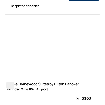
Bezpłatne śniadanie
1
/
12
poprzedni obraz
następ
1 z 12
Hotele Homewood Suites by Hilton Hanover
Arundel Mills BWI Airport
Hotele Homewood Suites by Hilton Hanover Arundel Mills BWI
$163
Od*