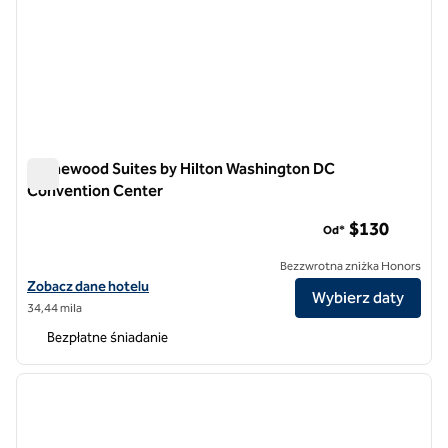
Homewood Suites by Hilton Washington DC
Convention Center
Homewood Suites by Hilton Washington DC Convention Cen
$130
Od*
Bezzwrotna zniżka Honors
Zobacz szczegóły hotelu Homewood Suites by Hilton Washington D
Zobacz dane hotelu
Wybierz daty
34,44 mila
Bezpłatne śniadanie
1
/
12
poprzedni obraz
następ
1 z 12