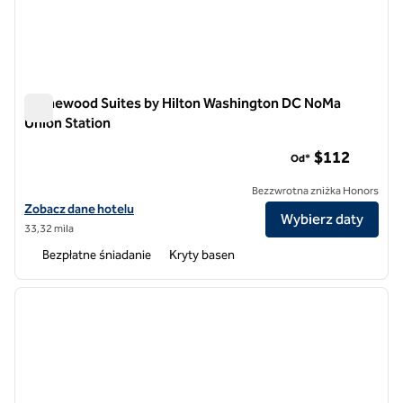
Homewood Suites by Hilton Washington DC NoMa
Union Station
Homewood Suites by Hilton Washington DC NoMa Union Stat
$112
Od*
Bezzwrotna zniżka Honors
Zobacz szczegóły hotelu Homewood Suites by Hilton Washington D
Zobacz dane hotelu
Wybierz daty
33,32 mila
Bezpłatne śniadanie
Kryty basen
1
/
12
poprzedni obraz
następ
1 z 12