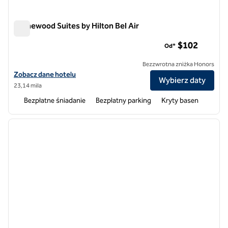
Homewood Suites by Hilton Bel Air
Homewood Suites by Hilton Bel Air
$102
Od*
Bezzwrotna zniżka Honors
Zobacz szczegóły hotelu Homewood Suites by Hilton Bel Air
Zobacz dane hotelu
Wybierz daty
23,14 mila
Bezpłatne śniadanie
Bezpłatny parking
Kryty basen
1
/
12
poprzedni obraz
następ
1 z 12