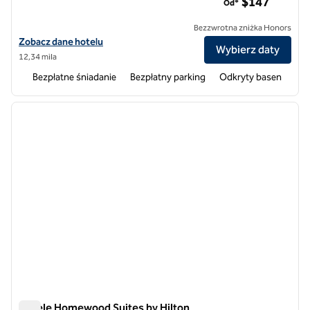
$147
Od*
Bezzwrotna zniżka Honors
Zobacz szczegóły hotelu Homewood Suites by Hilton Columbia
Zobacz dane hotelu
Wybierz daty
12,34 mila
Bezpłatne śniadanie
Bezpłatny parking
Odkryty basen
1
/
11
poprzedni obraz
następ
1 z 11
Hotele Homewood Suites by Hilton