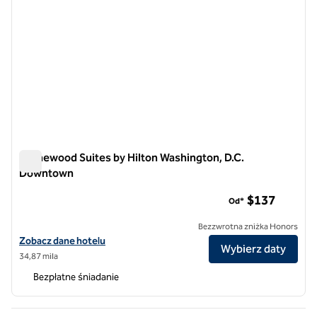
Homewood Suites by Hilton Washington, D.C.
Downtown
Homewood Suites by Hilton Washington, D.C. Downtown
$137
Od*
Bezzwrotna zniżka Honors
Zobacz szczegóły hotelu Homewood Suites by Hilton Washington, 
Zobacz dane hotelu
Wybierz daty
34,87 mila
Bezpłatne śniadanie