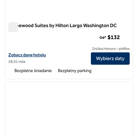
Homewood Suites by Hilton Largo Washington DC
Homewood Suites by Hilton Largo Washington DC
$132
Od*
Zniżka Honors – półflex
Zobacz szczegóły hotelu Homewood Suites by Hilton Largo Washin
Zobacz dane hotelu
Wybierz daty
28,91 mila
Bezpłatne śniadanie
Bezpłatny parking
1
/
12
poprzedni obraz
następ
1 z 12