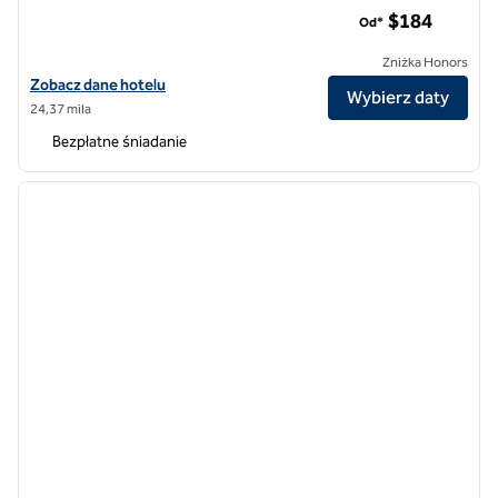
Homewood Suites by Hilton Arlington Rosslyn Key Bridge
$184
Od*
Zniżka Honors
Zobacz szczegóły hotelu Homewood Suites by Hilton Arlington Ross
Zobacz dane hotelu
Wybierz daty
24,37 mila
Bezpłatne śniadanie
1
/
12
poprzedni obraz
następ
1 z 12