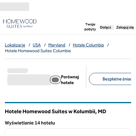
Przejdź do treści
,
otwiera nową ka
Twoje
Dołącz
Zaloguj się
pobyty
Lokalizacje
/
USA
/
Maryland
/
Hotele Columbia
/
Hotele Homewood Suites Columbia
Porównaj
Bezpłatne śniadan
hotele
Sugerowane filtry
Hotele Homewood Suites w Kolumbii,
MD
Maryland
Wyświetlanie 14 hotelu
1
/
11
Wyświetlanie 14 hotelu
poprzedni obraz
następ
1 z 11