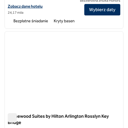
Bezzwrotna zniżka Honors
Zobacz szczegóły hotelu Homewood Suites by Hilton Washington DC
Zobacz dane hotelu
Wybierz daty
24,17 mila
Bezpłatne śniadanie
Kryty basen
1
/
12
poprzedni obraz
następ
1 z 12
Homewood Suites by Hilton Arlington Rosslyn Key
Bridge