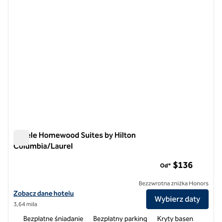
Hotele Homewood Suites by Hilton
Columbia/Laurel
Hotele Homewood Suites by Hilton Columbia/Laurel
$136
Od*
Bezzwrotna zniżka Honors
Zobacz szczegóły hotelu Homewood Suites by Hilton Columbia/Laur
Zobacz dane hotelu
Wybierz daty
3,64 mila
Bezpłatne śniadanie
Bezpłatny parking
Kryty basen