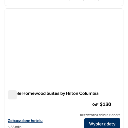
1
/
12
poprzedni obraz
następ
1 z 12
Hotele Homewood Suites by Hilton Columbia
Hotele Homewood Suites by Hilton Columbia
$130
Od*
Bezzwrotna zniżka Honors
Zobacz szczegóły hotelu Homewood Suites by Hilton Columbia
Zobacz dane hotelu
Wybierz daty
3,88 mila