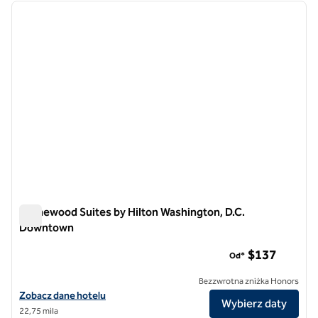
poprzedni obraz
następ
1 z 12
Homewood Suites by Hilton Washington, D.C.
Downtown
Homewood Suites by Hilton Washington, D.C. Downtown
$137
Od*
Bezzwrotna zniżka Honors
Zobacz szczegóły hotelu Homewood Suites by Hilton Washington, 
Zobacz dane hotelu
Wybierz daty
22,75 mila