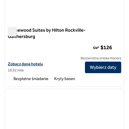
Homewood Suites by Hilton Rockville-
Gaithersburg
Homewood Suites by Hilton Rockville-Gaithersburg
$126
Od*
Bezzwrotna zniżka Honors
Zobacz szczegóły hotelu Homewood Suites by Hilton Rockville-Gait
Zobacz dane hotelu
Wybierz daty
18,92 mila
Bezpłatne śniadanie
Kryty basen
1
/
12
poprzedni obraz
następ
1 z 12