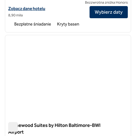
Bezzwrotna zniżka Honors
Zobacz szczegóły hotelu Homewood Suites by Hilton Hanover Arundel
Zobacz dane hotelu
Wybierz daty
8,90 mila
Bezpłatne śniadanie
Kryty basen
1
/
12
poprzedni obraz
następ
1 z 12
Homewood Suites by Hilton Baltimore-BWI
Airport