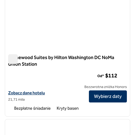
Homewood Suites by Hilton Washington DC NoMa
Union Station
Homewood Suites by Hilton Washington DC NoMa Union Stat
$112
Od*
Bezzwrotna zniżka Honors
Zobacz szczegóły hotelu Homewood Suites by Hilton Washington D
Zobacz dane hotelu
Wybierz daty
21,71 mila
Bezpłatne śniadanie
Kryty basen
1
/
12
poprzedni obraz
następ
1 z 12