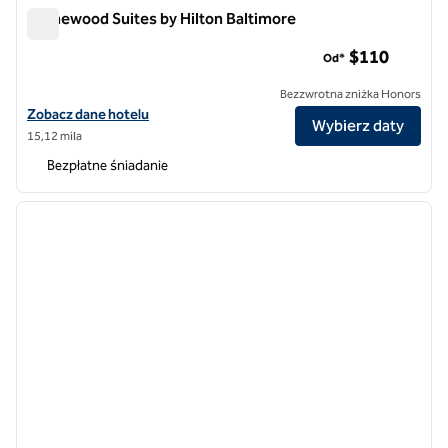
Homewood Suites by Hilton Baltimore
Homewood Suites by Hilton Baltimore
$110
Od*
Bezzwrotna zniżka Honors
Zobacz szczegóły hotelu Homewood Suites by Hilton Baltimore
Zobacz dane hotelu
Wybierz daty
15,12 mila
Bezpłatne śniadanie
1
/
12
poprzedni obraz
następ
1 z 12