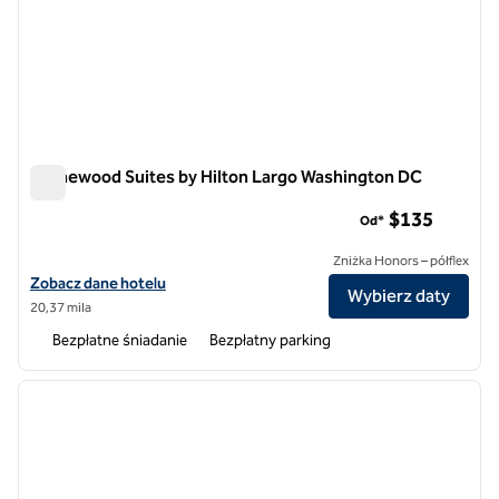
Homewood Suites by Hilton Largo Washington DC
Homewood Suites by Hilton Largo Washington DC
$135
Od*
Zniżka Honors – półflex
Zobacz szczegóły hotelu Homewood Suites by Hilton Largo Washin
Zobacz dane hotelu
Wybierz daty
20,37 mila
Bezpłatne śniadanie
Bezpłatny parking
1
/
12
poprzedni obraz
następ
1 z 12