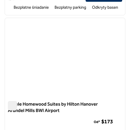
Bezpłatne śniadanie
Bezpłatny parking
Odkryty basen
1
/
12
poprzedni obraz
następ
1 z 12
Hotele Homewood Suites by Hilton Hanover
Arundel Mills BWI Airport
Hotele Homewood Suites by Hilton Hanover Arundel Mills BWI
$173
Od*