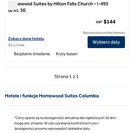
Homewood Suites by Hilton Falls Church – I-495
@ Rt. 50
Homewood Suites by Hilton Falls Church – I-495 @ Rt. 50
$144
Od*
Bezzwrotna zniżka Honors
Zobacz szczegóły hotelu Homewood Suites by Hilton Falls Church - I
Zobacz dane hotelu
Wybierz daty
30,12 mila
Bezpłatne śniadanie
Kryty basen
Poprzednia strona, 1 z 1
Następna strona, 1 z 
Strona
1 z 1
Strona 1 z 1
Hotele i funkcje Homewood Suites Columbia
*Ceny oparte są na dostępności aktualnej dla najbliższych 30 dni i
mogą ulec zmianie. W celu uzyskania konkretnych cen i
dostępności prosimy wprowadzić dokładne daty.