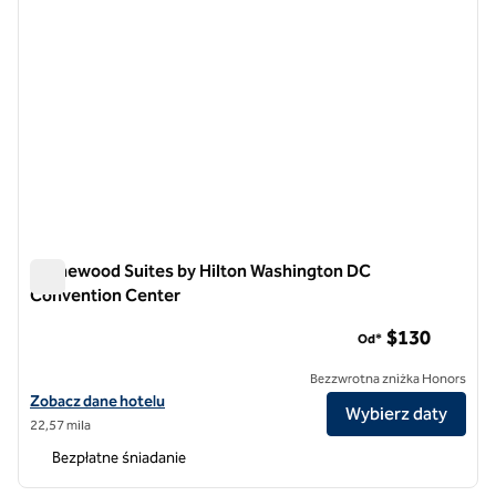
Homewood Suites by Hilton Washington DC
Convention Center
Homewood Suites by Hilton Washington DC Convention Cen
$130
Od*
Bezzwrotna zniżka Honors
Zobacz szczegóły hotelu Homewood Suites by Hilton Washington D
Zobacz dane hotelu
Wybierz daty
22,57 mila
Bezpłatne śniadanie
1
/
12