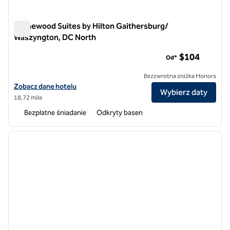
Homewood Suites by Hilton Gaithersburg/
Waszyngton, DC North
Homewood Suites by Hilton Gaithersburg/ Waszyngton, DC 
$104
Od*
Bezzwrotna zniżka Honors
Zobacz szczegóły hotelu Homewood Suites by Hilton Gaithersburg/
Zobacz dane hotelu
Wybierz daty
18,72 mila
Bezpłatne śniadanie
Odkryty basen
1
/
12
poprzedni obraz
następ
1 z 12