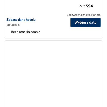
Homewood Suites by Hilton Baltimore-BWI Airport
$94
Od*
Bezzwrotna zniżka Honors
Zobacz szczegóły hotelu dla lotniska Homewood Suites by Hilton B
Zobacz dane hotelu
Wybierz daty
10,08 mila
Bezpłatne śniadanie
1
/
12
poprzedni obraz
następ
1 z 12