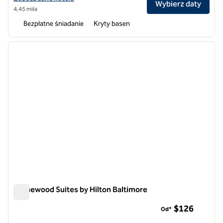
Wybierz daty
4,45 mila
Bezpłatne śniadanie
Kryty basen
1
/
12
poprzedni obraz
następ
1 z 12
Homewood Suites by Hilton Baltimore
Homewood Suites by Hilton Baltimore
$126
Od*