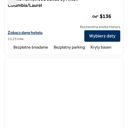
Columbia/Laurel
Hotele Homewood Suites by Hilton Columbia/Laurel
$136
Od*
Bezzwrotna zniżka Honors
Zobacz szczegóły hotelu Homewood Suites by Hilton Columbia/Laur
Zobacz dane hotelu
Wybierz daty
13,23 mila
Bezpłatne śniadanie
Bezpłatny parking
Kryty basen
1
/
12
poprzedni obraz
następ
1 z 12