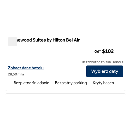
Homewood Suites by Hilton Bel Air
Homewood Suites by Hilton Bel Air
$102
Od*
Bezzwrotna zniżka Honors
Zobacz szczegóły hotelu Homewood Suites by Hilton Bel Air
Zobacz dane hotelu
Wybierz daty
28,50 mila
Bezpłatne śniadanie
Bezpłatny parking
Kryty basen
1
/
12
poprzedni obraz
następ
1 z 12