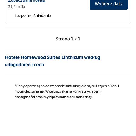
Zobacz dane hotelu
Wybierz daty
31,24 mila
Bezpłatne śniadanie
Poprzednia strona, 1 z 1
Następna strona, 1 z 
Strona
1 z 1
Strona 1 z 1
Hotele Homewood Suites Linthicum według
udogodnień i cech
*Ceny oparte są na dostępności aktualnej dla najbliższych 30 dni i
mogą ulec zmianie. W celu uzyskania konkretnych cen i
dostępności prosimy wprowadzić dokładne daty.