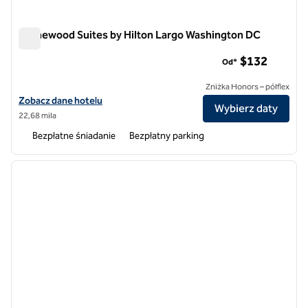
Homewood Suites by Hilton Largo Washington DC
Homewood Suites by Hilton Largo Washington DC
$132
Od*
Zniżka Honors – półflex
Zobacz szczegóły hotelu Homewood Suites by Hilton Largo Washin
Zobacz dane hotelu
Wybierz daty
22,68 mila
Bezpłatne śniadanie
Bezpłatny parking
1
/
12
poprzedni obraz
następ
1 z 12