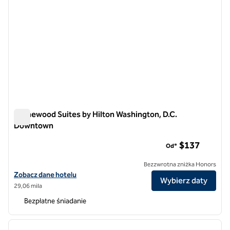
Homewood Suites by Hilton Washington, D.C.
Downtown
Homewood Suites by Hilton Washington, D.C. Downtown
$137
Od*
Bezzwrotna zniżka Honors
Zobacz szczegóły hotelu Homewood Suites by Hilton Washington, 
Zobacz dane hotelu
Wybierz daty
29,06 mila
Bezpłatne śniadanie
1
/
12
poprzedni obraz
następ
1 z 12