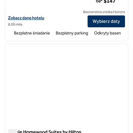
$147
Od*
Bezzwrotna zniżka Honors
Zobacz szczegóły hotelu Homewood Suites by Hilton Columbia
Zobacz dane hotelu
Wybierz daty
8,00 mila
Bezpłatne śniadanie
Bezpłatny parking
Odkryty basen
1
/
11
poprzedni obraz
następ
1 z 11
Hotele Homewood Suites by Hilton