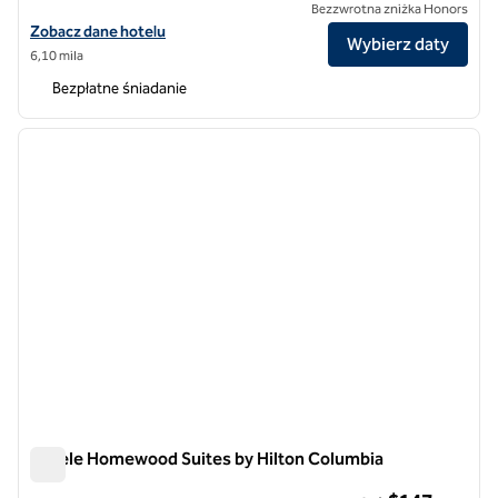
Bezzwrotna zniżka Honors
Zobacz szczegóły hotelu Homewood Suites by Hilton Baltimore
Zobacz dane hotelu
Wybierz daty
6,10 mila
Bezpłatne śniadanie
1
/
12
poprzedni obraz
następ
1 z 12
Hotele Homewood Suites by Hilton Columbia
Hotele Homewood Suites by Hilton Columbia