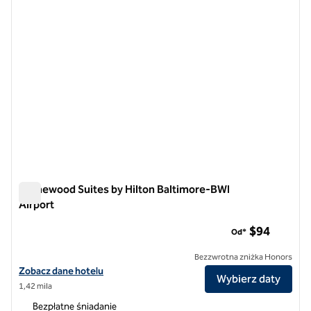
Homewood Suites by Hilton Baltimore-BWI
Airport
Homewood Suites by Hilton Baltimore-BWI Airport
$94
Od*
Bezzwrotna zniżka Honors
Zobacz szczegóły hotelu dla lotniska Homewood Suites by Hilton B
Zobacz dane hotelu
Wybierz daty
1,42 mila
Bezpłatne śniadanie