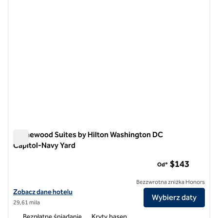
Homewood Suites by Hilton Washington DC
Capitol-Navy Yard
Homewood Suites by Hilton Washington DC Capitol-Navy Ya
$143
Od*
Bezzwrotna zniżka Honors
Zobacz szczegóły hotelu Homewood Suites by Hilton Washington DC
Zobacz dane hotelu
Wybierz daty
29,61 mila
Bezpłatne śniadanie
Kryty basen