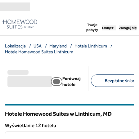
Przejdź do treści
,
otwiera nową ka
Twoje
Dołącz
Zaloguj się
pobyty
Lokalizacje
/
USA
/
Maryland
/
Hotele Linthicum
/
Hotele Homewood Suites Linthicum
Porównaj
Bezpłatne śniadan
hotele
Sugerowane filtry
Hotele Homewood Suites w Linthicum,
MD
Maryland
Wyświetlanie 12 hotelu
1
/
12
Wyświetlanie 12 hotelu
poprzedni obraz
następ
1 z 12