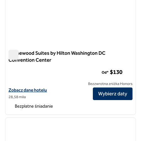
Homewood Suites by Hilton Washington DC
Convention Center
Homewood Suites by Hilton Washington DC Convention Cen
$130
Od*
Bezzwrotna zniżka Honors
Zobacz szczegóły hotelu Homewood Suites by Hilton Washington D
Zobacz dane hotelu
Wybierz daty
28,58 mila
Bezpłatne śniadanie
1
/
12
poprzedni obraz
następ
1 z 12