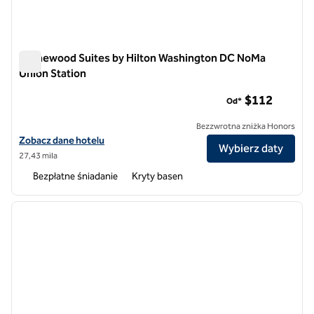
Homewood Suites by Hilton Washington DC NoMa
Union Station
Homewood Suites by Hilton Washington DC NoMa Union Stat
$112
Od*
Bezzwrotna zniżka Honors
Zobacz szczegóły hotelu Homewood Suites by Hilton Washington D
Zobacz dane hotelu
Wybierz daty
27,43 mila
Bezpłatne śniadanie
Kryty basen
1
/
12
poprzedni obraz
następ
1 z 12