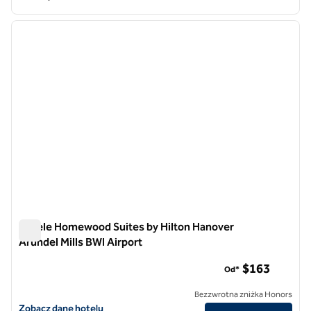
1
/
12
poprzedni obraz
następ
1 z 12
Hotele Homewood Suites by Hilton Hanover
Arundel Mills BWI Airport
Hotele Homewood Suites by Hilton Hanover Arundel Mills BWI
$163
Od*
Bezzwrotna zniżka Honors
Zobacz szczegóły hotelu Homewood Suites by Hilton Hanover Arundel
Zobacz dane hotelu