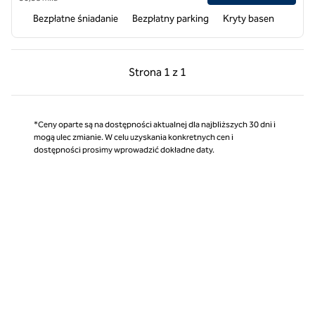
Bezpłatne śniadanie
Bezpłatny parking
Kryty basen
Poprzednia strona, 1 z 1
Następna strona, 1 z 
Strona
1 z 1
Strona 1 z 1
*Ceny oparte są na dostępności aktualnej dla najbliższych 30 dni i
mogą ulec zmianie. W celu uzyskania konkretnych cen i
dostępności prosimy wprowadzić dokładne daty.