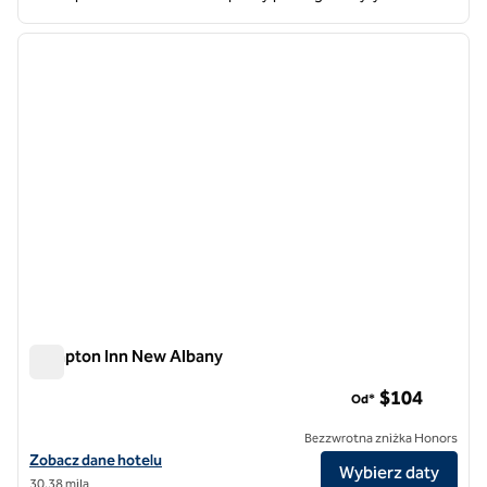
1
/
12
poprzedni obraz
następ
1 z 12
Hampton Inn New Albany
Hampton Inn New Albany
$104
Od*
Bezzwrotna zniżka Honors
Zobacz szczegóły hotelu Hampton Inn New Albany
Zobacz dane hotelu
Wybierz daty
30,38 mila