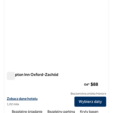
poprzedni obraz
następ
1 z 9
Hampton Inn Oxford-Zachód
Hampton Inn Oxford-Zachód
$88
Od*
Bezzwrotna zniżka Honors
Zobacz szczegóły hotelu Hampton Inn Oxford-West
Zobacz dane hotelu
Wybierz daty
1,02 mila
Bezpłatne śniadanie
Bezpłatny parking
Kryty basen