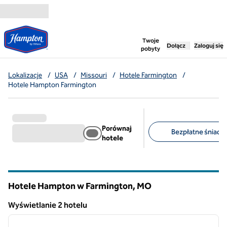
Przejdź do treści
,
otwiera nową ka
Twoje
Dołącz
Zaloguj się
pobyty
Lokalizacje
/
USA
/
Missouri
/
Hotele Farmington
/
Hotele Hampton Farmington
Porównaj
Bezpłatne śniadan
hotele
Sugerowane filtry
Hotele Hampton w Farmington,
MO
Missouri
Wyświetlanie 2 hotelu
1
/
12
Wyświetlanie 2 hotelu
poprzedni obraz
następ
1 z 12