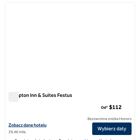
poprzedni obraz
następ
1 z 7
Hampton Inn & Suites Festus
Hampton Inn & Suites Festus
$112
Od*
Bezzwrotna zniżka Honors
Zobacz szczegóły hotelu Hampton Inn & Suites Festus
Zobacz dane hotelu
Wybierz daty
29,46 mila