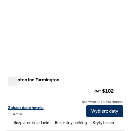
Hampton Inn Farmington
Hampton Inn Farmington
$102
Od*
Bezzwrotna zniżka Honors
Zobacz szczegóły hotelu Hampton Inn Farmington
Zobacz dane hotelu
Wybierz daty
1,14 mila
Bezpłatne śniadanie
Bezpłatny parking
Kryty basen
1
/
7