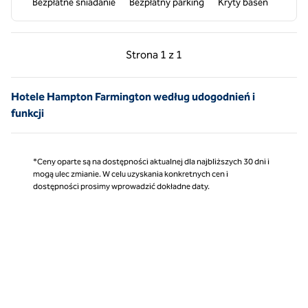
Bezpłatne śniadanie
Bezpłatny parking
Kryty basen
Poprzednia strona, 1 z 1
Następna strona, 1 z 
Strona
1 z 1
Strona 1 z 1
Hotele Hampton Farmington według udogodnień i
funkcji
*Ceny oparte są na dostępności aktualnej dla najbliższych 30 dni i
mogą ulec zmianie. W celu uzyskania konkretnych cen i
dostępności prosimy wprowadzić dokładne daty.