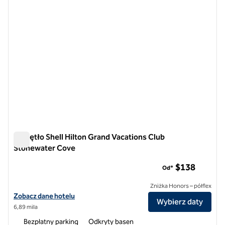
Pokrętło Shell Hilton Grand Vacations Club
Stonewater Cove
Pokrętło Shell Hilton Grand Vacations Club Stonewater Cove
$138
Od*
Zniżka Honors – półflex
Zobacz szczegóły hotelu Hilton Grand Vacations Club Stonewater Co
Zobacz dane hotelu
Wybierz daty
6,89 mila
Bezpłatny parking
Odkryty basen