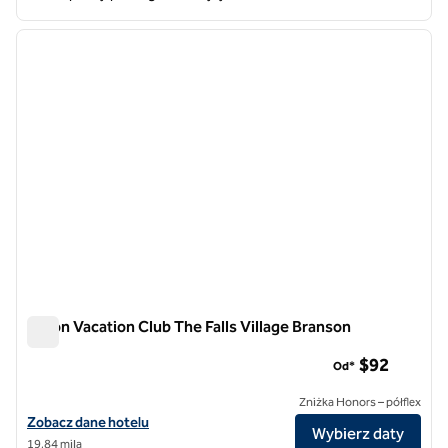
1
/
12
poprzedni obraz
następ
1 z 12
Hilton Vacation Club The Falls Village Branson
Hilton Vacation Club The Falls Village Branson
$92
Od*
Zniżka Honors – półflex
Zobacz szczegóły hotelu Hilton Vacation Club The Falls Village Brans
Zobacz dane hotelu
Wybierz daty
19,84 mila