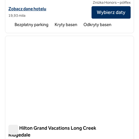
Zniżka Honors – półflex
Zobacz szczegóły hotelu Hilton Grand Vacations Club Paradise Point 
Zobacz dane hotelu
Wybierz daty
19,93 mila
Bezpłatny parking
Kryty basen
Odkryty basen
1
/
12
poprzedni obraz
następ
1 z 12
Klub Hilton Grand Vacations Long Creek
Ridgedale