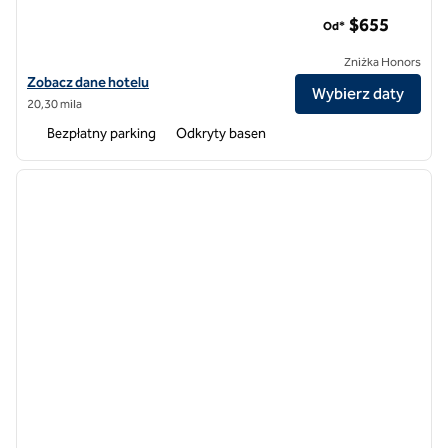
Klub Hilton Grand Vacations Long Creek Ridgedale
$655
Od*
Zniżka Honors
Zobacz szczegóły hotelu Hilton Grand Vacations Club Long Creek Ri
Zobacz dane hotelu
Wybierz daty
20,30 mila
Bezpłatny parking
Odkryty basen
1
/
12
poprzedni obraz
następ
1 z 12