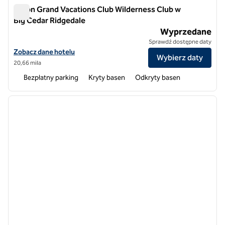
Hilton Grand Vacations Club Wilderness Club w
Big Cedar Ridgedale
Hilton Grand Vacations Club Wilderness Club w Big Cedar Ri
Wyprzedane
Sprawdź dostępne daty
Zobacz szczegóły hotelu Hilton Grand Vacations Club Wilderness Cl
Zobacz dane hotelu
Wybierz daty
20,66 mila
Bezpłatny parking
Kryty basen
Odkryty basen
1
/
7
poprzedni obraz
następ
1 z 7