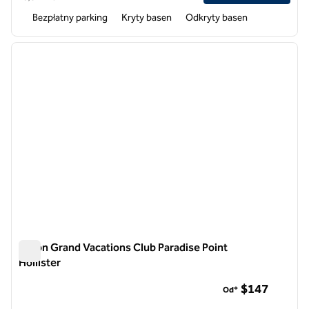
Bezpłatny parking
Kryty basen
Odkryty basen
1
/
12
poprzedni obraz
następ
1 z 12
Hilton Grand Vacations Club Paradise Point
Hollister
Hilton Grand Vacations Club Paradise Point Hollister
$147
Od*