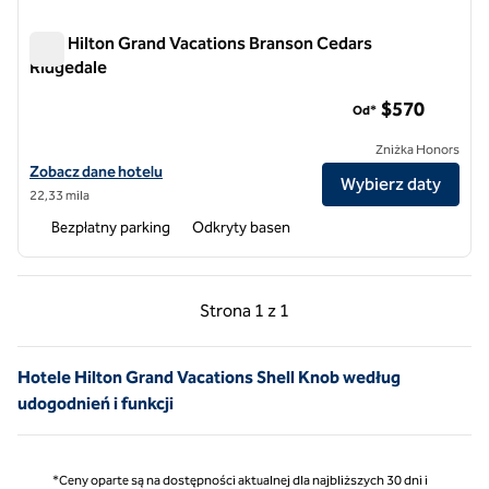
Klub Hilton Grand Vacations Branson Cedars
Ridgedale
Klub Hilton Grand Vacations Branson Cedars Ridgedale
$570
Od*
Zniżka Honors
Zobacz szczegóły hotelu Hilton Grand Vacations Club Branson Cedar
Zobacz dane hotelu
Wybierz daty
22,33 mila
Bezpłatny parking
Odkryty basen
Poprzednia strona, 1 z 1
Następna strona, 1 z 
Strona
1 z 1
Strona 1 z 1
Hotele Hilton Grand Vacations Shell Knob według
udogodnień i funkcji
*Ceny oparte są na dostępności aktualnej dla najbliższych 30 dni i