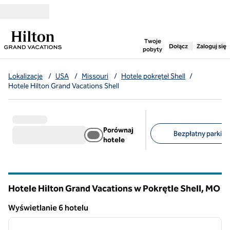
Przejdź do treści
,
otwiera nową ka
Twoje
Dołącz
Zaloguj się
pobyty
Lokalizacje
/
USA
/
Missouri
/
Hotele pokręteł Shell
/
Hotele Hilton Grand Vacations Shell
Porównaj
Bezpłatny parking 
hotele
Sugerowane filtry
Hotele Hilton Grand Vacations w Pokrętle Shell,
MO
Missouri
Wyświetlanie 6 hotelu
1
/
12
Wyświetlanie 6 hotelu
poprzedni obraz
następ
1 z 12