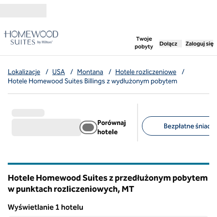
Przejdź do treści
,
otwiera nową ka
Twoje
Dołącz
Zaloguj się
pobyty
Lokalizacje
/
USA
/
Montana
/
Hotele rozliczeniowe
/
Hotele Homewood Suites Billings z wydłużonym pobytem
Porównaj
Bezpłatne śniadan
hotele
Sugerowane filtry
Hotele Homewood Suites z przedłużonym pobytem
w punktach rozliczeniowych,
MT
Montana
Wyświetlanie 1 hotelu
1
/
12
Wyświetlanie 1 hotelu