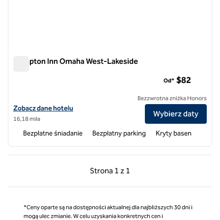
Hampton Inn Omaha West-Lakeside
Hampton Inn Omaha West-Lakeside
$82
Od*
Bezzwrotna zniżka Honors
Zobacz szczegóły hotelu Hampton Inn Omaha West-Lakeside
Zobacz dane hotelu
Wybierz daty
16,18 mila
Bezpłatne śniadanie
Bezpłatny parking
Kryty basen
Poprzednia strona, 1 z 1
Następna strona, 1 z 
Strona
1 z 1
Strona 1 z 1
*Ceny oparte są na dostępności aktualnej dla najbliższych 30 dni i
mogą ulec zmianie. W celu uzyskania konkretnych cen i