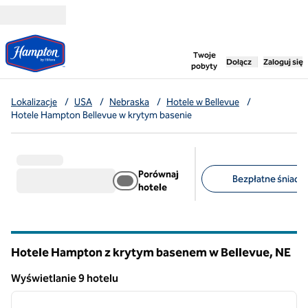
Przejdź do treści
,
otwiera nową ka
Twoje
Dołącz
Zaloguj się
pobyty
Lokalizacje
/
USA
/
Nebraska
/
Hotele w Bellevue
/
Hotele Hampton Bellevue w krytym basenie
Porównaj
Bezpłatne śniadan
hotele
Sugerowane filtry
Hotele Hampton z krytym basenem w Bellevue,
NE
Nebraska
Wyświetlanie 9 hotelu
1
/
12
Wyświetlanie 9 hotelu
poprzedni obraz
następ
1 z 12