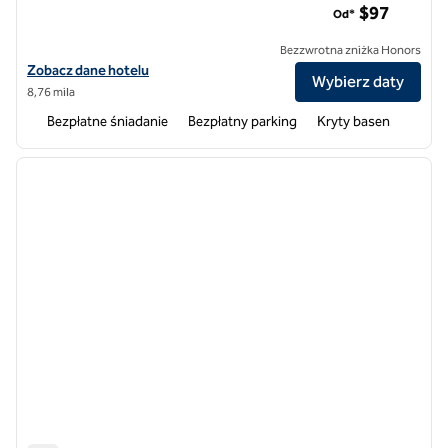
$97
Od*
Bezzwrotna zniżka Honors
Zobacz szczegóły hotelu dla lotniska Hampton Inn Omaha
Zobacz dane hotelu
Wybierz daty
8,76 mila
Bezpłatne śniadanie
Bezpłatny parking
Kryty basen
1
/
13
poprzedni obraz
następ
1 z 13