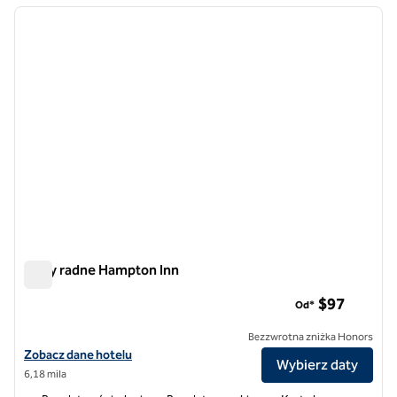
poprzedni obraz
następ
1 z 12
Blufy radne Hampton Inn
Blufy radne Hampton Inn
$97
Od*
Bezzwrotna zniżka Honors
Zobacz szczegóły hotelu dla Hampton Inn Council Bluffs
Zobacz dane hotelu
Wybierz daty
6,18 mila