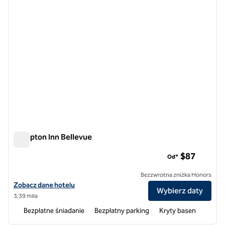
Hampton Inn Bellevue
Hampton Inn Bellevue
$87
Od*
Bezzwrotna zniżka Honors
Zobacz szczegóły hotelu Hampton Inn Bellevue
Zobacz dane hotelu
Wybierz daty
3,39 mila
Bezpłatne śniadanie
Bezpłatny parking
Kryty basen
1
/
12