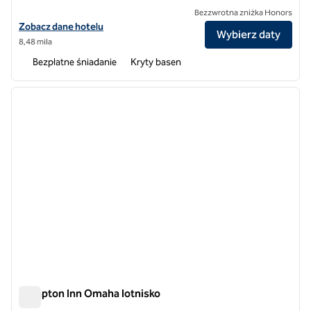
Bezzwrotna zniżka Honors
Zobacz szczegóły hotelu dla Hampton Inn by Hilton Omaha UN Medic
Zobacz dane hotelu
Wybierz daty
8,48 mila
Bezpłatne śniadanie
Kryty basen
1
/
12
poprzedni obraz
następ
1 z 12
Hampton Inn Omaha lotnisko
Hampton Inn Omaha lotnisko