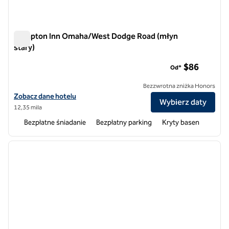
Hampton Inn Omaha/West Dodge Road (młyn
stary)
Hampton Inn Omaha/West Dodge Road (młyn stary)
$86
Od*
Bezzwrotna zniżka Honors
Zobacz szczegóły hotelu Hampton Inn Omaha/West Dodge Road (St
Zobacz dane hotelu
Wybierz daty
12,35 mila
Bezpłatne śniadanie
Bezpłatny parking
Kryty basen
1
/
12
poprzedni obraz
następ
1 z 12