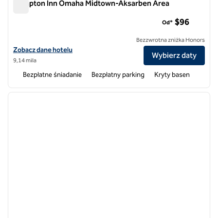
Hampton Inn Omaha Midtown-Aksarben Area
Hampton Inn Omaha Midtown-Aksarben Area
$96
Od*
Bezzwrotna zniżka Honors
Zobacz szczegóły hotelu Hampton Inn Omaha Midtown-Aksarben A
Zobacz dane hotelu
Wybierz daty
9,14 mila
Bezpłatne śniadanie
Bezpłatny parking
Kryty basen
1
/
12
poprzedni obraz
następ
1 z 12