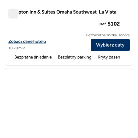
Hampton Inn & Suites Omaha Southwest-La Vista
Hampton Inn & Suites Omaha Southwest-La Vista
$102
Od*
Bezzwrotna zniżka Honors
Zobacz szczegóły hotelu Hampton Inn & Suites Omaha Southwest-L
Zobacz dane hotelu
Wybierz daty
10,79 mila
Bezpłatne śniadanie
Bezpłatny parking
Kryty basen
1
/
12
poprzedni obraz
następ
1 z 12