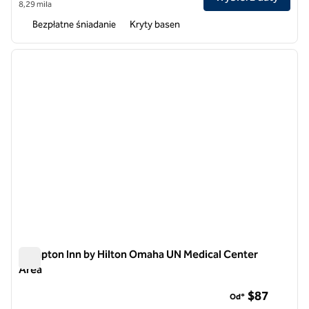
8,29 mila
Bezpłatne śniadanie
Kryty basen
1
/
12
poprzedni obraz
następ
1 z 12
Hampton Inn by Hilton Omaha UN Medical Center
Area
Hampton Inn by Hilton Omaha UN Medical Center Area
$87
Od*