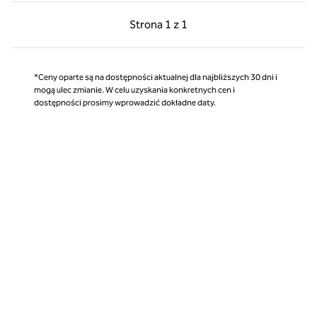
Poprzednia strona, 1 z 1
Następna strona, 1 z 
Strona
1 z 1
Strona 1 z 1
*Ceny oparte są na dostępności aktualnej dla najbliższych 30 dni i
mogą ulec zmianie. W celu uzyskania konkretnych cen i
dostępności prosimy wprowadzić dokładne daty.