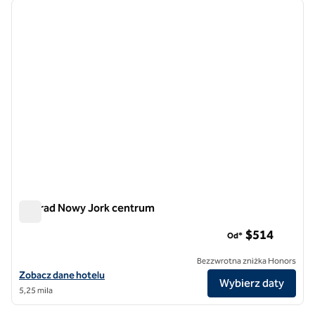
poprzedni obraz
następ
1 z 12
Conrad Nowy Jork centrum
Conrad Nowy Jork centrum
$514
Od*
Bezzwrotna zniżka Honors
Zobacz szczegóły hotelu Conrad New York Downtown
Zobacz dane hotelu
Wybierz daty
5,25 mila