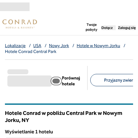
Przejdź do treści
,
otwiera nową ka
Twoje
Dołącz
Zaloguj się
pobyty
Lokalizacje
/
USA
/
Nowy Jork
/
Hotele w Nowym Jorku
/
Hotele Conrad Central Park
Porównaj
Przyjazny zwierzę
hotele
Sugerowane filtry
Hotele Conrad w pobliżu Central Park w Nowym
Jorku,
NY
Nowy Jork
Wyświetlanie 1 hotelu
1
/
12
Wyświetlanie 1 hotelu