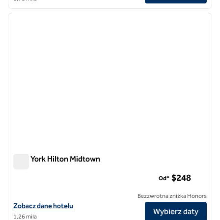
1
/
12
poprzedni obraz
następ
1 z 12
New York Hilton Midtown
New York Hilton Midtown
$248
Od*
Bezzwrotna zniżka Honors
Zobacz szczegóły hotelu Hilton Midtown w Nowym Jorku
Zobacz dane hotelu
Wybierz daty
1,26 mila