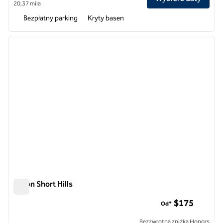
20,37 mila
Bezpłatny parking
Kryty basen
1
/
12
poprzedni obraz
następ
1 z 12
Hilton Short Hills
Hilton Short Hills
$175
Od*
Bezzwrotna zniżka Honors