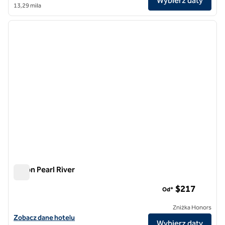
Wybierz daty
13,29 mila
1
/
12
poprzedni obraz
następ
1 z 12
Hilton Pearl River
Hilton Pearl River
$217
Od*
Zniżka Honors
Zobacz szczegóły hotelu Hilton Pearl River
Zobacz dane hotelu
Wybierz daty