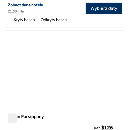
Zobacz szczegóły hotelu Hilton Short Hills
Zobacz dane hotelu
Wybierz daty
21,50 mila
Kryty basen
Odkryty basen
1
/
12
poprzedni obraz
następ
1 z 12
Hilton Parsippany
Hilton Parsippany
$126
Od*