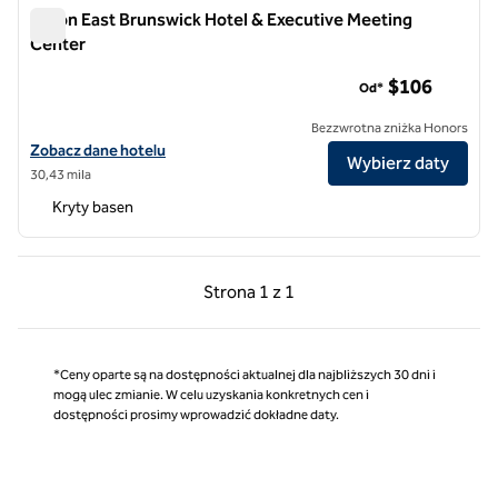
Hilton East Brunswick Hotel & Executive Meeting
Center
Hilton East Brunswick Hotel & Executive Meeting Center
$106
Od*
Bezzwrotna zniżka Honors
Zobacz szczegóły hotelu Hilton East Brunswick Hotel & Executive M
Zobacz dane hotelu
Wybierz daty
30,43 mila
Kryty basen
Poprzednia strona, 1 z 1
Następna strona, 1 z 
Strona
1 z 1
Strona 1 z 1
*Ceny oparte są na dostępności aktualnej dla najbliższych 30 dni i
mogą ulec zmianie. W celu uzyskania konkretnych cen i
dostępności prosimy wprowadzić dokładne daty.