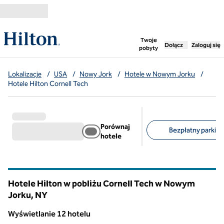
Przejdź do treści
,
otwiera nową ka
Twoje
Dołącz
Zaloguj się
pobyty
Lokalizacje
/
USA
/
Nowy Jork
/
Hotele w Nowym Jorku
/
Hotele Hilton Cornell Tech
Porównaj
Bezpłatny parking 
hotele
Sugerowane filtry
Hotele Hilton w pobliżu Cornell Tech w Nowym
Jorku,
NY
Nowy Jork
Wyświetlanie 12 hotelu
Wyświetlanie 12 hotelu