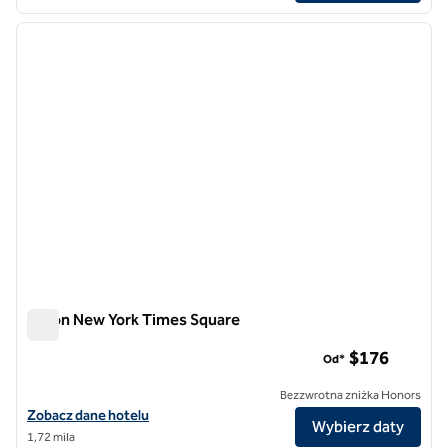
1
/
13
poprzedni obraz
następ
1 z 13
Hilton New York Times Square
Hilton New York Times Square
$176
Od*
Bezzwrotna zniżka Honors
Zobacz szczegóły hotelu Hilton New York Times Square
Zobacz dane hotelu
Wybierz daty
1,72 mila