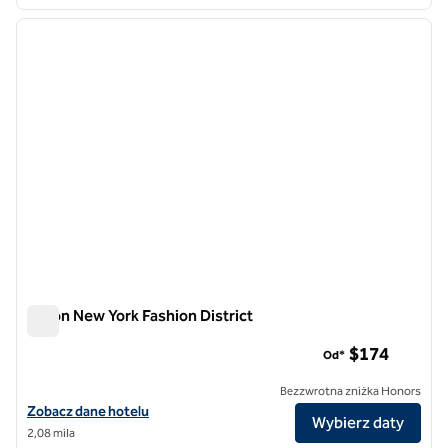
1
/
12
poprzedni obraz
następ
1 z 12
Hilton New York Fashion District
Hilton New York Fashion District
$174
Od*
Bezzwrotna zniżka Honors
Zobacz szczegóły hotelu Hilton New York Fashion District
Zobacz dane hotelu
Wybierz daty
2,08 mila
1
/
12