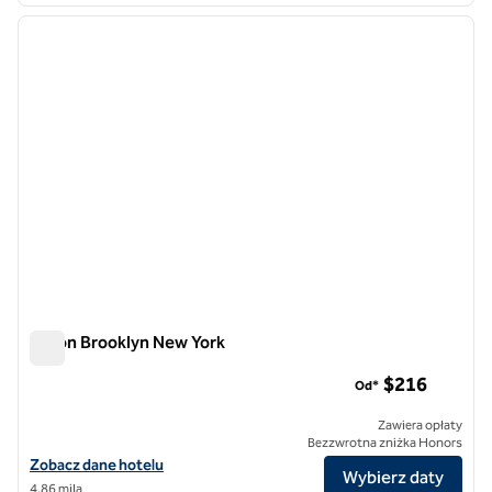
poprzedni obraz
następ
1 z 12
Hilton Brooklyn New York
Hilton Brooklyn New York
$216
Od*
Zawiera opłaty
Bezzwrotna zniżka Honors
Zobacz szczegóły hotelu Hilton Brooklyn New York
Zobacz dane hotelu
Wybierz daty
4,86 mila