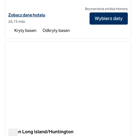
Bezzwrotna zniżka Honors
Zobacz szczegóły hotelu Hilton Parsippany
Zobacz dane hotelu
Wybierz daty
26,73 mila
Kryty basen
Odkryty basen
1
/
12
poprzedni obraz
następ
1 z 12
Hilton Long Island/Huntington