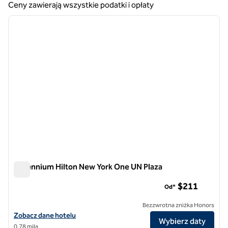
Ceny zawierają wszystkie podatki i opłaty
1
/
12
poprzedni obraz
następ
1 z 12
Millennium Hilton New York One UN Plaza
Millennium Hilton New York One UN Plaza
$211
Od*
Bezzwrotna zniżka Honors
Zobacz szczegóły hotelu Millennium Hilton New York One UN Plaza
Zobacz dane hotelu
Wybierz daty
0,78 mila