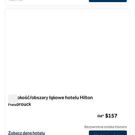
1
/
12
poprzedni obraz
następ
1 z 12
Wysokość/obszary łąkowe hotelu Hilton
Hasbrouck
Wysokość/obszary łąkowe hotelu Hilton Hasbrouck
$157
Od*
Bezzwrotna zniżka Honors
Zobacz szczegóły hotelu Hilton Hasbrouck Heights/Meadowlands
Zobacz dane hotelu