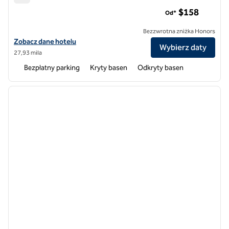
Hilton Long Island/Huntington
$158
Od*
Bezzwrotna zniżka Honors
Zobacz szczegóły hotelu Hilton Long Island/Huntington
Zobacz dane hotelu
Wybierz daty
27,93 mila
Bezpłatny parking
Kryty basen
Odkryty basen
1
/
12
poprzedni obraz
następ
1 z 12