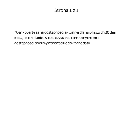
Poprzednia strona, 1 z 1
Następna strona, 1 z 
Strona
1 z 1
Strona 1 z 1
*Ceny oparte są na dostępności aktualnej dla najbliższych 30 dni i
mogą ulec zmianie. W celu uzyskania konkretnych cen i
dostępności prosimy wprowadzić dokładne daty.