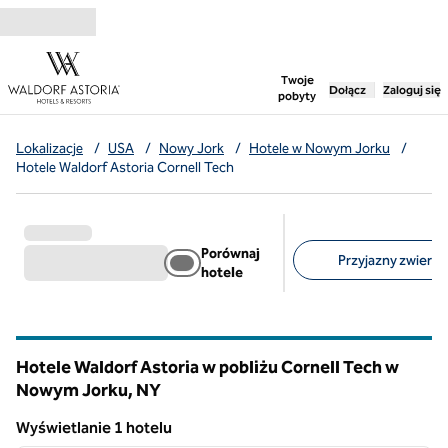
Przejdź do treści
,
otwiera nową ka
Twoje
Dołącz
Zaloguj się
pobyty
Lokalizacje
/
USA
/
Nowy Jork
/
Hotele w Nowym Jorku
/
Hotele Waldorf Astoria Cornell Tech
Porównaj
Przyjazny zwierzę
hotele
Sugerowane filtry
Hotele Waldorf Astoria w pobliżu Cornell Tech w
Nowym Jorku,
NY
Nowy Jork
Wyświetlanie 1 hotelu
1
/
11
Wyświetlanie 1 hotelu