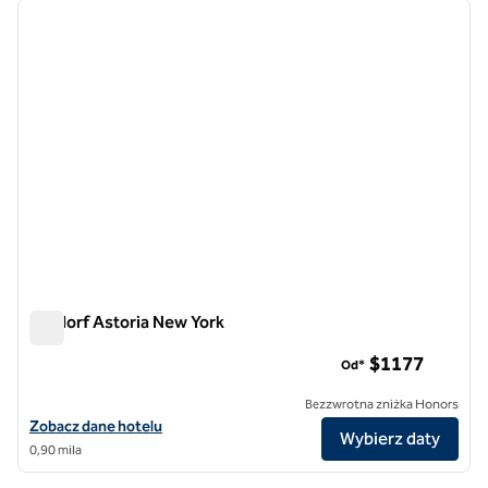
poprzedni obraz
następ
1 z 11
Waldorf Astoria New York
Waldorf Astoria New York
$1​177
Od*
Bezzwrotna zniżka Honors
Zobacz szczegóły hotelu Waldorf Astoria New York
Zobacz dane hotelu
Wybierz daty
0,90 mila